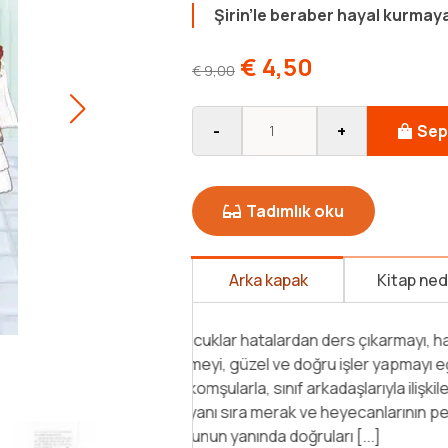
Şirin’le beraber hayal kurma
€
4,50
€
9,00
-
+
Sep
Tadımlık oku
Arka kapak
Kitap ne
“Onun işaret ettiği tarafa baktık
aile oturuyordu. Belki de aile kılı
çeteleri neler yapmaz! Ama ben 
sayesinde bu işin ustası olmuşt
çıkaracaktım.” “Kendimi Durduram