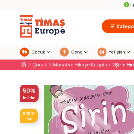
Ti
Kategor
Çocuk
Genç
Yetişkin
Çocuk
Masal ve Hikaye Kitapları
Şirin H
50%
indirim
9,10,11
Yaş