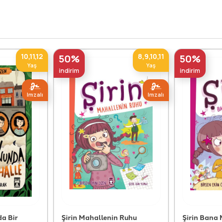
10,11,12
8,9,10,11
50%
50%
Yaş
Yaş
indirim
indirim
Imzalı
Imzalı
a Bir
Şirin Mahallenin Ruhu
Şirin Bana