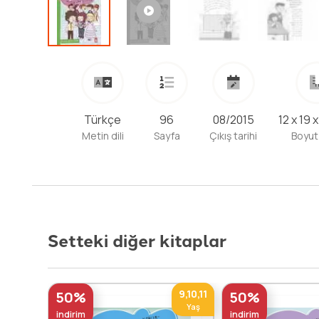
Türkçe
96
08/2015
12 x 19 
Metin dili
Sayfa
Çıkış tarihi
Boyut
Setteki diğer kitaplar
9,10,11
50%
50%
Yaş
indirim
indirim