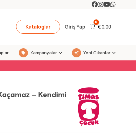
0
Kataloglar
Giriş Yap
Araba
€
0,00
aplar
Kampanyalar
Yeni Çıkanlar
n Kaçamaz – Kendimi