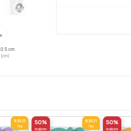
Devamını Oku
x 0.5 cm
 (cm)
9,10,11
9,10,11
50%
50%
Yaş
Yaş
indirim
indirim