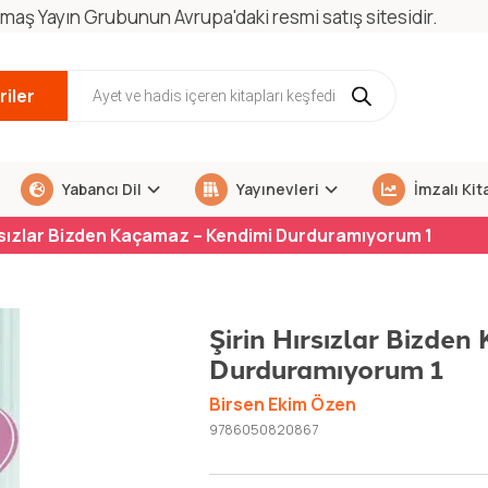
maş Yayın Grubunun Avrupa'daki resmi satış sitesidir.
iler
Yabancı Dil
Yayınevleri
İmzalı Kit
ırsızlar Bizden Kaçamaz – Kendimi Durduramıyorum 1
Şirin Hırsızlar Bizde
Durduramıyorum 1
Birsen Ekim Özen
9786050820867