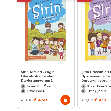
Şirin Tam da Zengin
Şirin Hayvanları
Olacaktık - Kendimi
Operasyonu - Ke
Durduramıyorum 1
Durduramıyorum
Birsen Ekim Özen
Birsen Ekim Öz
Timaş Çocuk
Timaş Çocuk
€
4,50
€
4,50
€
9,00
€
9,00