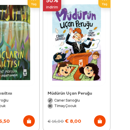
50%
50%
Yaş
Yaş
indirim
indirim
sıltısı
Müdürün Uçan Peruğu
Boyum
roğlu
Caner Sarıoğlu
Ya
cuk
Timaş Çocuk
Ti
6,50
€
8,00
€
16,00
€
15,