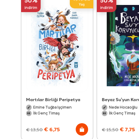
50%
50%
Yaş
indirim
indirim
Martılar Birliği Peripetya
Beyaz Su'yun Kor
Emine Tuğba Işçimen
Nede Hocaoğlu
İlk Genç Timaş
İlk Genç Timaş
€
6,75
€
7,75
€
13,50
€
15,50