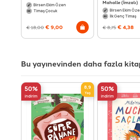
Mahalle (İmzalı)
Birsen Ekim Özen
Birsen Ekim Öz
Timaş Çocuk
İlk Genç Timaş
€
9,00
€
4,38
€
18,00
€
8,75
Bu yayınevinden daha fazla kita
8,9
50%
50%
Yaş
indirim
indirim