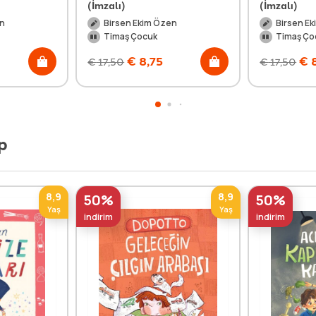
(İmzalı)
(İmzalı)
en
Birsen Ekim Özen
Birsen E
Timaş Çocuk
Timaş Ço
€
8,75
€
8
€
17,50
€
17,50
p
8,9
8,9
50%
50%
Yaş
Yaş
indirim
indirim