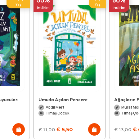
50%
50%
Yaş
Yaş
indirim
indirim
uyucuları
Umuda Açılan Pencere
Ağaçların Fı
Abdil Mert
Murat Mo
Timaş Çocuk
Timaş Ço
€
5,50
€
€
11,00
€
13,00