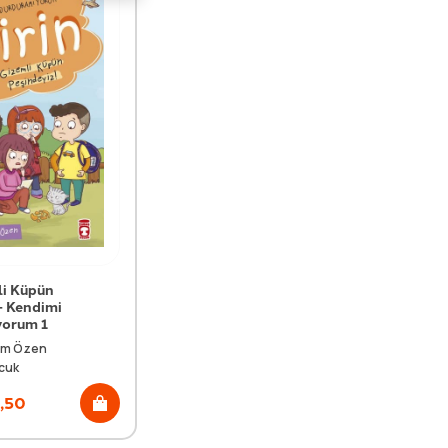
li Küpün
- Kendimi
yorum 1
kim Özen
cuk
,50