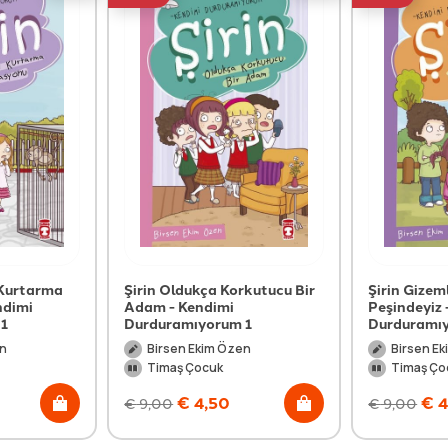
 Kurtarma
Şirin Oldukça Korkutucu Bir
Şirin Gizem
ndimi
Adam - Kendimi
Peşindeyiz 
 1
Durduramıyorum 1
Durduramı
en
Birsen Ekim Özen
Birsen E
Timaş Çocuk
Timaş Ço
€
4,50
€
4
€
9,00
€
9,00