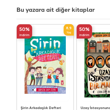
Bu yazara ait diğer kitaplar
8,9
50%
50%
Yaş
indirim
indirim
Şirin Arkadaşlık Defteri
Uzay İstasyonund