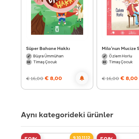
Süper Bahane Hakkı
Milo'nun Mucize S
Büşra Ümmühan
Özlem Horlu
Timaş Çocuk
Timaş Çocuk
€
8,00
€
8,00
€
16,00
€
16,00
Aynı kategorideki ürünler
9,10,11,12