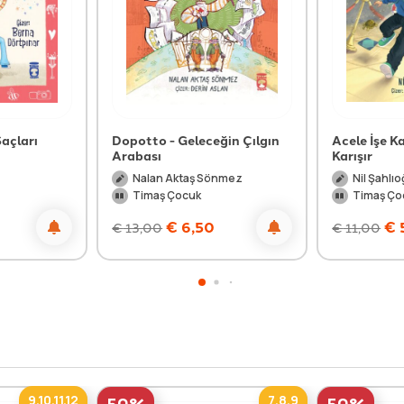
açları
Dopotto - Geleceğin Çılgın
Acele İşe 
Arabası
Karışır
Nalan Aktaş Sönmez
Nil Şahlıo
Timaş Çocuk
Timaş Ço
€
6,50
€
€
13,00
€
11,00
9,10,11,12
7,8,9