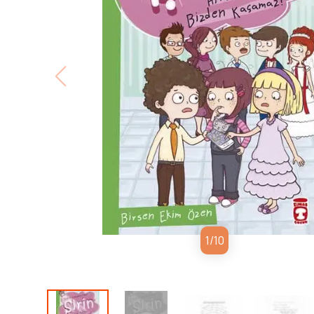
1
/
10