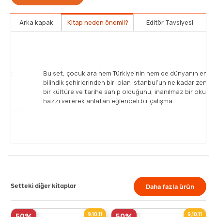
Arka kapak
Kitap neden önemli?
Editör Tavsiyesi
Bu set, çocuklara hem Türkiye'nin hem de dünyanın en
bilindik şehirlerinden biri olan İstanbul'un ne kadar zengin
bir kültüre ve tarihe sahip olduğunu, inanılmaz bir okuma
hazzı vererek anlatan eğlenceli bir çalışma.
Setteki diğer kitaplar
Daha fazla ürün
9,10,11
9,10,11
50%
50%