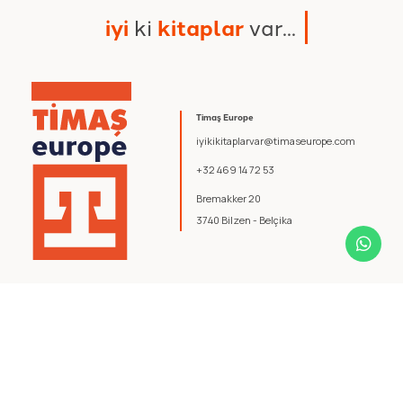
i
y
i
k
i
k
i
t
a
p
l
a
r
v
a
r
.
.
.
Timaş Europe
iyikikitaplarvar@timaseurope.com
+32 469 14 72 53
Bremakker 20
3740 Bilzen - Belçika