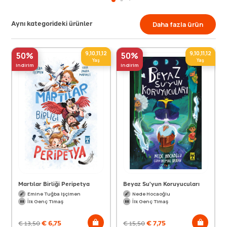
Aynı kategorideki ürünler
Daha fazla ürün
9,10,11,12
9,10,11,12
50%
50%
Yaş
Yaş
indirim
indirim
Martılar Birliği Peripetya
Beyaz Su'yun Koruyucuları
Emine Tuğba Işçimen
Nede Hocaoğlu
İlk Genç Timaş
İlk Genç Timaş
€
6,75
€
7,75
€
13,50
€
15,50