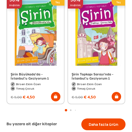
Yaş
Yaş
indirim
indirim
Şirin Büyükada'da -
Şirin Topkapı Sarayı'nda -
İstanbul'u Geziyorum 1
İstanbul'u Geziyorum 1
Birsen Ekim Özen
Birsen Ekim Özen
Timaş Çocuk
Timaş Çocuk
€
4,50
€
4,50
€
9,00
€
9,00
Bu yazara ait diğer kitaplar
Daha fazla ürün