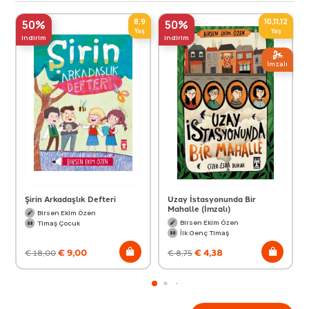
8,9
10,11,12
50%
50%
Yaş
Yaş
indirim
indirim
Imzalı
Şirin Arkadaşlık Defteri
Uzay İstasyonunda Bir
Mahalle (İmzalı)
Birsen Ekim Özen
Birsen Ekim Özen
Timaş Çocuk
İlk Genç Timaş
€
9,00
€
4,38
€
18,00
€
8,75