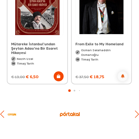
Mütareke İstanbul'undan
From Exile to My Homeland
Şeytan Adası'na Bir Esaret
Osman Selahaddin
Hikayesi
Osmanoğlu
Nezih Uzel
Timaş Tarih
Timaş Tarih
€
6,50
€
18,75
€
13,00
€
37,50