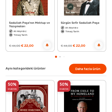
Sadullah Paşa'nın Mektup ve
Sürgün Sefir Sadullah Paşa
Yazışmaları
Ali Akyıldız
Ali Akyıldız
Timaş Tarih
Timaş Tarih
€
22,00
€
22,00
€
44,00
€
44,00
Aynı kategorideki ürünler
Daha fazla ürün
50%
50%
indirim
indirim