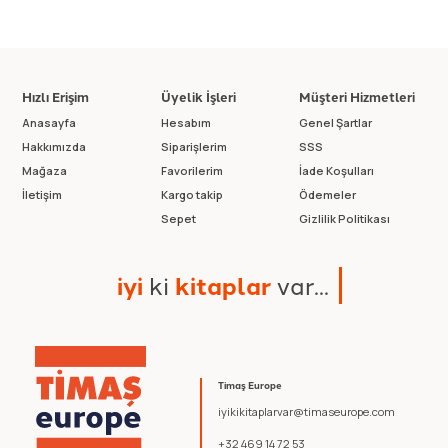
Hızlı Erişim
Üyelik İşleri
Müşteri Hizmetleri
Anasayfa
Hesabım
Genel Şartlar
Hakkımızda
Siparişlerim
SSS
Mağaza
Favorilerim
İade Koşulları
İletişim
Kargo takip
Ödemeler
Sepet
Gizlilik Politikası
i
y
i
k
i
k
i
t
a
p
l
a
r
v
a
r
.
.
.
Timaş Europe
iyikikitaplarvar@timaseurope.com
+32 469 14 72 53