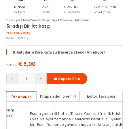
Türkçe
232
02/2019
13 x 21 x 1 cm
Metin dili
Sayfa
Çıkış tarihi
Boyut (cm)
Besarya Efendi'nin Iı. Meşrutiyet Dönemi Hatıraları
Sıradışı Bir İttihatçı
Nevzat Artuç
9786050829853
İttihatçıların Kara Kutusu Beserya Efendi Anlatıyor!
€
8,00
€
16,00
-
+
Sepete Ekle
Arka kapak
Kitap neden önemli?
Editör Tavsiyesi
N. Besarya büyük riskler alarak, kendi toplumunun iyiliği
Eserin
ve Türklere rağmen yeni bir Türkiye için İttihat ve Terakki
üyesi 
Cemiyeti’ne üye oldu.
biri. 
Nicolae Iorga Makedonya doğumlu bir Romen olan