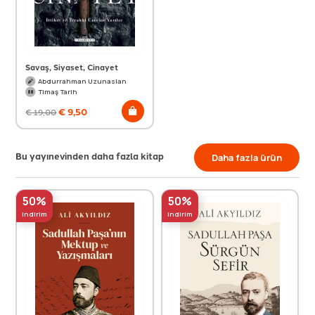
Savaş, Siyaset, Cinayet
Abdurrahman Uzunaslan
Timaş Tarih
€
9,50
€
19,00
Bu yayınevinden daha fazla kitap
Daha fazla ürün
50%
50%
indirim
indirim