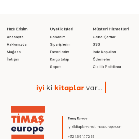
Hızlı Erişim
Üyelik İşleri
Müşteri Hizmetleri
Anasayfa
Hesabım
Genel Şartlar
Hakkımızda
Siparişlerim
SSS
Mağaza
Favorilerim
İade Koşulları
İletişim
Kargo takip
Ödemeler
Sepet
Gizlilik Politikası
i
y
i
k
i
k
i
t
a
p
l
a
r
v
a
r
.
.
.
Timaş Europe
iyikikitaplarvar@timaseurope.com
+32 469 14 72 53