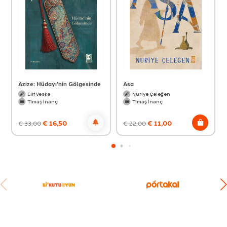
Azize: Hüdayı'nin Gölgesinde
Asa
Elif Veske
Nuriye Çeleğen
Timaş İnanç
Timaş İnanç
€
16,50
€
11,00
€
33,00
€
22,00