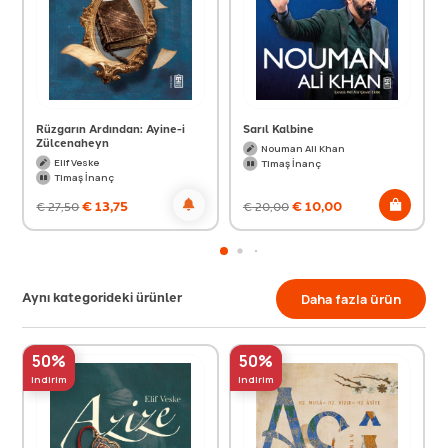
Rüzgarın Ardından: Ayine-i
Sarıl Kalbine
Zülcenaheyn
Nouman Ali Khan
Elif Veske
Timaş İnanç
Timaş İnanç
€
13,75
€
10,00
€
27,50
€
20,00
Aynı kategorideki ürünler
Daha fazla ürün
50%
50%
indirim
indirim