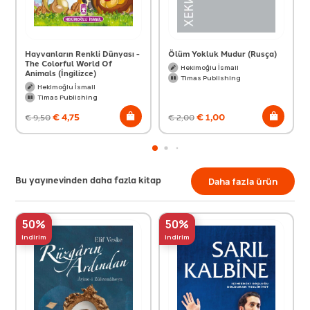
Hayvanların Renkli Dünyası -
Ölüm Yokluk Mudur (Rusça)
The Colorful World Of
Hekimoğlu İsmail
Animals (İngilizce)
Timas Publishing
Hekimoğlu İsmail
Timas Publishing
€
4,75
€
1,00
€
9,50
€
2,00
Bu yayınevinden daha fazla kitap
Daha fazla ürün
50%
50%
indirim
indirim