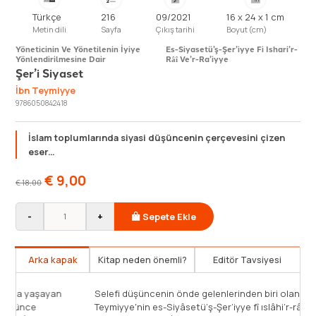
Türkçe
216
09/2021
16 x 24 x 1 cm
Metin dili
Sayfa
Çıkış tarihi
Boyut (cm)
Yöneticinin Ve Yönetilenin İyiye
Es-Siyasetü’ş-Şer’iyye Fi Ishari’r-
Yönlendirilmesine Dair
Râî Ve’r-Ra’iyye
Şer’i Siyaset
İbn Teymiyye
9786050842418
İslam toplumlarında siyasi düşüncenin çerçevesini çizen
eser…
€
9,00
€
18,00
-
+
Sepete Ekle
Arka kapak
Kitap neden önemli?
Editör Tavsiyesi
yüzyılın ikinci yarısı ile 14. yüzyılın ilk yarısında yaşayan
Selefi düşü
Teymiyye, kaleme aldığı eserlerle İslam düşünce
Teymiyye'nin