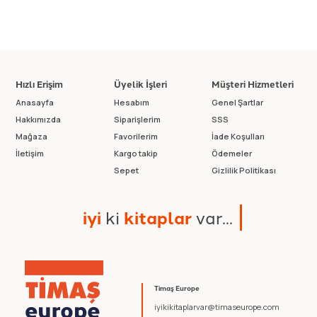
Hızlı Erişim
Üyelik İşleri
Müşteri Hizmetleri
Anasayfa
Hesabım
Genel Şartlar
Hakkımızda
Siparişlerim
SSS
Mağaza
Favorilerim
İade Koşulları
İletişim
Kargo takip
Ödemeler
Sepet
Gizlilik Politikası
i
y
i
k
i
k
i
t
a
p
l
a
r
v
a
r
.
.
.
Timaş Europe
iyikikitaplarvar@timaseurope.com