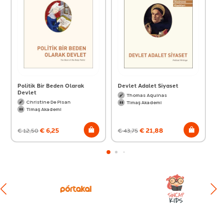
Politik Bir Beden Olarak
Devlet Adalet Siyaset
Devlet
Thomas Aquinas
Christine De Pisan
Timaş Akademi
Timaş Akademi
€
6,25
€
21,88
€
12,50
€
43,75