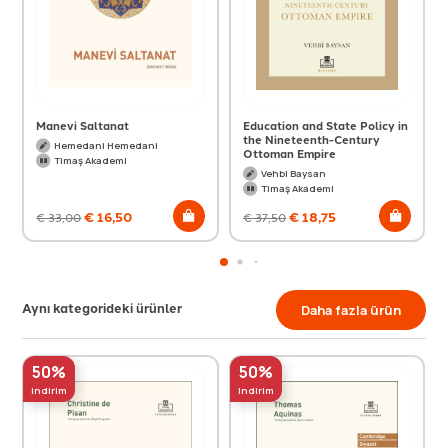
Manevi Saltanat
Education and State Policy in
the Nineteenth-Century
Hemedani Hemedani
Ottoman Empire
Timaş Akademi
Vehbi Baysan
Timaş Akademi
€
16,50
€
18,75
€
33,00
€
37,50
Aynı kategorideki ürünler
Daha fazla ürün
50%
50%
indirim
indirim