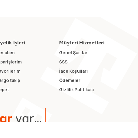
yelik İşleri
Müşteri Hizmetleri
esabım
Genel Şartlar
iparişlerim
SSS
avorilerim
İade Koşulları
argo takip
Ödemeler
epet
Gizlilik Politikası
a
r
v
a
r
.
.
.