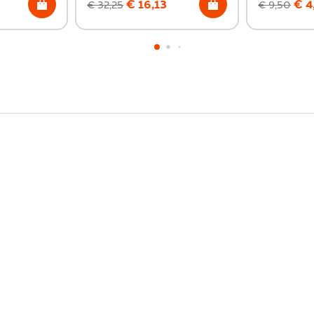
€
16,13
€
4
€
32,25
€
9,50