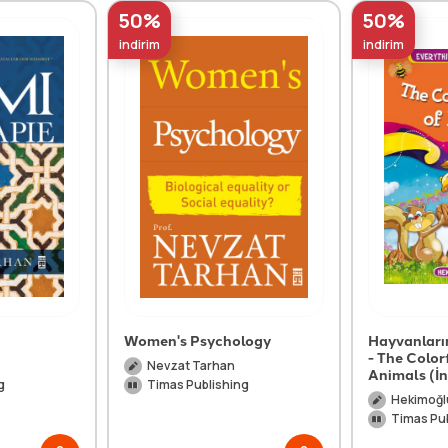
50%
50%
indirim
indirim
Women's Psychology
Hayvanları
- The Color
Nevzat Tarhan
Animals (İn
g
Timas Publishing
Hekimoğlu
Timas Pu