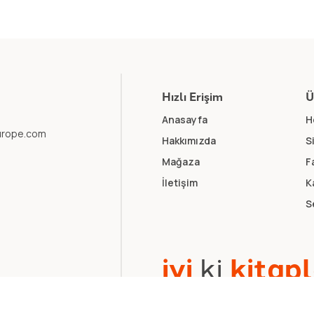
Hızlı Erişim
Ü
Anasayfa
H
europe.com
Hakkımızda
S
Mağaza
F
İletişim
K
S
i
y
i
k
i
k
i
t
a
p
l