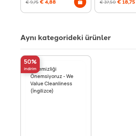
€
4,88
€
18,75
€
9,75
€
37,50
Aynı kategorideki ürünler
50%
indirim