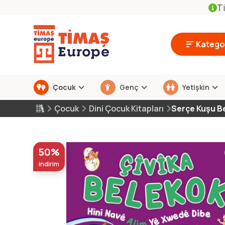
Ti
Kategor
Çocuk
Genç
Yetişkin
Çocuk
Dini Çocuk Kitapları
Serçe Kuşu Ben
50%
indirim