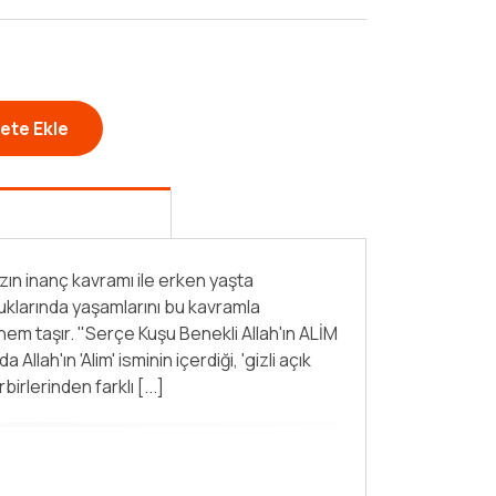
ete Ekle
ın inanç kavramı ile erken yaşta
lduklarında yaşamlarını bu kavramla
em taşır. "Serçe Kuşu Benekli Allah'ın ALİM
Allah'ın 'Alim' isminin içerdiği, 'gizli açık
rbirlerinden farklı [...]