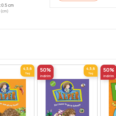
x 0.5 cm
 (cm)
4,5,6
4,5,6
50%
50%
Yaş
Yaş
indirim
indirim