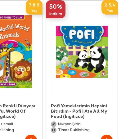
7,8,9
2,3,4
50%
50%
Yaş
Yaş
indirim
indirim
n Renkli Dünyası
Pofi Yemeklerimin Hepsini
Pofi 
ful World Of
Bitirdim - Pofi I Ate All My
Pofi 
gilizce)
Food (İngilizce)
(İngil
 İsmail
Nurşen Şirin
Nu
blishing
Timas Publishing
Ti