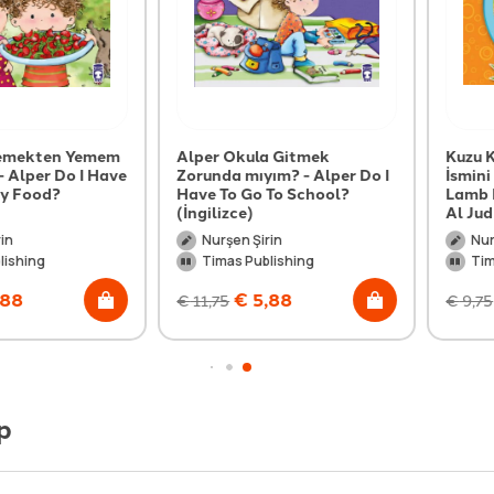
kten Yemem
Alper Okula Gitmek
Kuzu Kıvırc
er Do I Have
Zorunda mıyım? - Alper Do I
İsmini Öğre
od?
Have To Go To School?
Lamb Learn
(İngilizce)
Al Jud (İngi
Nurşen Şirin
Nurşen Şi
g
Timas Publishing
Timas Pu
€
5,88
€
4
€
11,75
€
9,75
p