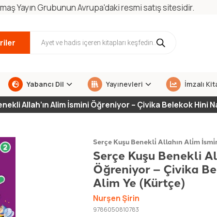
maş Yayın Grubunun Avrupa'daki resmi satış sitesidir.
iler
Yabancı Dil
Yayınevleri
İmzalı Kit
ekli Allah’ın Alim İsmini Öğreniyor – Çivika Belekok Hini N
Serçe Kuşu Benekli̇ Allahın Ali̇m İsmi̇
Serçe Kuşu Benekli Al
Öğreniyor – Çivika B
Alim Ye (Kürtçe)
Nurşen Şirin
9786050810783