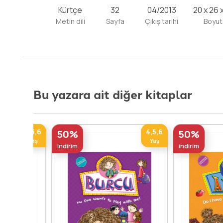
Kürtçe
32
04/2013
20 x 26 
Metin dili
Sayfa
Çıkış tarihi
Boyut
Bu yazara ait diğer kitaplar
4,5,6
4,5,6
50%
50%
Yaş
Yaş
indirim
indirim