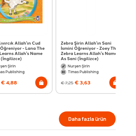
ık Allah'ın Cud
Zebra Şirin Allah'ın Sani
niyor - Lana The
İsmini Öğreniyor - Zoey The
s Allah's Name
Zebra Learns Allah's Name
lizce)
As Sani (İngilizce)
rin
Nurşen Şirin
blishing
Timas Publishing
,88
€
3,63
€
7,25
Daha fazla ürün