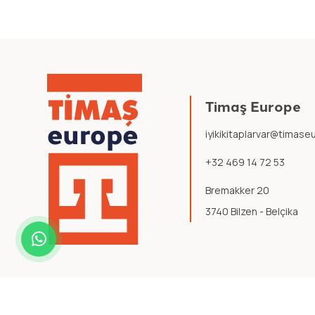
Timaş Europe
iyikikitaplarvar@timas
+32 469 14 72 53
Bremakker 20
3740 Bilzen - Belçika