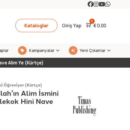
0
Kataloglar
Giriş Yap
Araba
€
0,00
aplar
Kampanyalar
Yeni Çıkanlar
ave Alim Ye (Kürtçe)
ni̇ Öğreni̇yor (Kürtçe)
lah’ın Alim İsmini
elekok Hini Nave