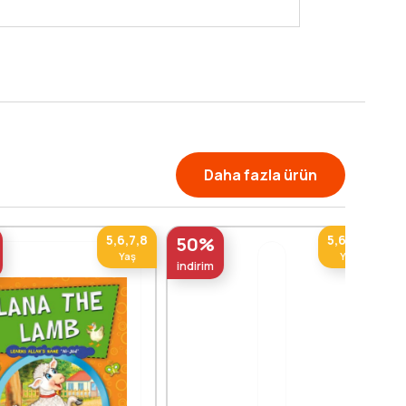
Daha fazla ürün
5,6,7,8
5,6,7,8
50%
Yaş
Yaş
indirim