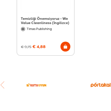
Temizliği Önemsiyoruz - We
Value Cleanliness (İngilizce)
Timas Publishing
€
4,88
€
9,75