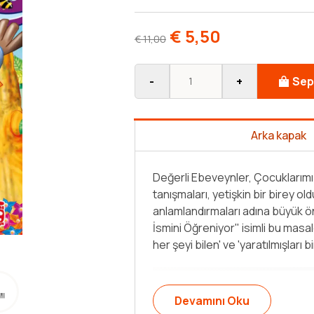
€
5,50
€
11,00
-
+
Sep
Arka kapak
Değerli Ebeveynler, Çocuklarımız
tanışmaları, yetişkin bir birey o
anlamlandırmaları adına büyük ön
İsmini Öğreniyor" isimli bu masalda 
her şeyi bilen' ve 'yaratılmışları bi
Devamını Oku