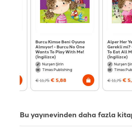
or
Burcu Kimse Beni Oyuna
Alper Her Yeme
e Use
Almıyor! - Burcu No One
Gerekli mi? - Alp
ce)
Wants To Play With Me!
To Eat All My Fo
(İngilizce)
(İngilizce)
Nurşen Şirin
Nurşen Şirin
Timas Publishing
Timas Publishin
€
5,88
€
5,88
€
11,75
€
11,75
Bu yayınevinden daha fazla kita