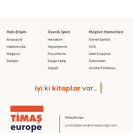
Hızlı Erişim
Üyelik İşleri
Müşteri Hizmetleri
Anasayfa
Hesabım
Genel Şartlar
Hakkımızda
Siparişlerim
SSS
Mağaza
Favorilerim
İade Koşulları
İletişim
Kargo takip
Ödemeler
Sepet
Gizlilik Politikası
i
y
i
k
i
k
i
t
a
p
l
a
r
v
a
r
.
.
.
Timaş Europe
iyikikitaplarvar@timaseurope.com