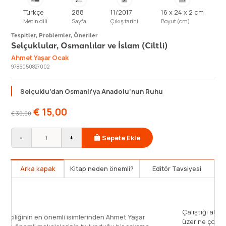
Türkçe
288
11/2017
16 x 24 x 2 cm
Metin dili
Sayfa
Çıkış tarihi
Boyut (cm)
Tespitler, Problemler, Öneriler
Selçuklular, Osmanlılar ve İslam (Ciltli)
Ahmet Yaşar Ocak
9786050827002
Selçuklu’dan Osmanlı’ya Anadolu’nun Ruhu
€
15,00
€
30,00
-
+
Sepete Ekle
Arka kapak
Kitap neden önemli?
Editör Tavsiyesi
n Türk devlet ve toplum geleneğinde değişik
ıyla İslam’ın yeri ve işlevi konusu, belki ilk bakışta
 Kolomb’un yumurtası gibi basit görünebilir. Ama
Türk tarihçiliğ
bu, Türk devletlerinin iç ve dış politikalarını,