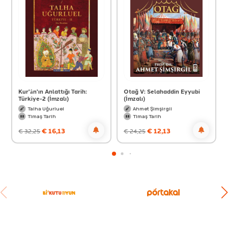
Kur'ân'ın Anlattığı Tarih:
Otağ V: Selahaddin Eyyubi
Türkiye-2 (İmzalı)
(İmzalı)
Talha Uğurluel
Ahmet Şimşirgil
Timaş Tarih
Timaş Tarih
€
16,13
€
12,13
€
32,25
€
24,25