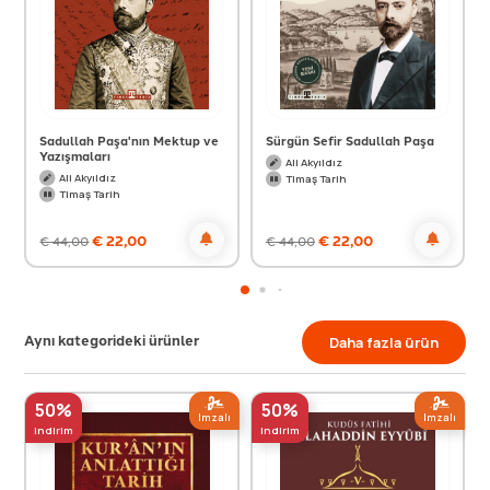
Sadullah Paşa'nın Mektup ve
Sürgün Sefir Sadullah Paşa
Yazışmaları
Ali Akyıldız
Ali Akyıldız
Timaş Tarih
Timaş Tarih
€
22,00
€
22,00
€
44,00
€
44,00
Aynı kategorideki ürünler
Daha fazla ürün
50%
50%
Imzalı
Imzalı
indirim
indirim