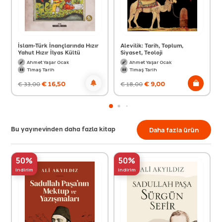
İslam-Türk İnançlarında Hızır
Alevilik: Tarih, Toplum,
Yahut Hızır İlyas Kültü
Siyaset, Teoloji
Ahmet Yaşar Ocak
Ahmet Yaşar Ocak
Timaş Tarih
Timaş Tarih
€
16,50
€
9,00
€
33,00
€
18,00
Bu yayınevinden daha fazla kitap
Daha fazla ürün
50%
50%
indirim
indirim