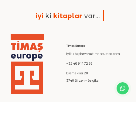
i
y
i
k
i
k
i
t
a
p
l
a
r
v
a
r
.
.
.
Timaş Europe
iyikikitaplarvar@timaseurope.com
+32 469 14 72 53
Bremakker 20
3740 Bilzen - Belçika