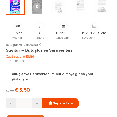
Türkçe
64
01/2010
12 x 19 x 0.5 cm
Metin dili
Sayfa
Çıkış tarihi
Boyut (cm)
Buluşlar Ve Serüvenleri̇
Sayılar – Buluşlar ve Serüvenleri
Xact studio Ekibi
9786051141169
Buluşlar ve Serüvenleri, mucit olmaya giden yolu
gösteriyor!
€
3,50
€
7,00
-
+
Sepete Ekle