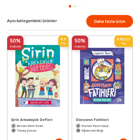
Aynı kategorideki ürünler
Daha fazla ürün
8,9
9,10,11,12
50%
50%
Yaş
Yaş
indirim
indirim
Şirin Arkadaşlık Defteri
Dünyanın Fatihleri
Birsen Ekim Özen
Nurlan Nazlı Kaya
Timaş Çocuk
Eğlenceli Bilgi