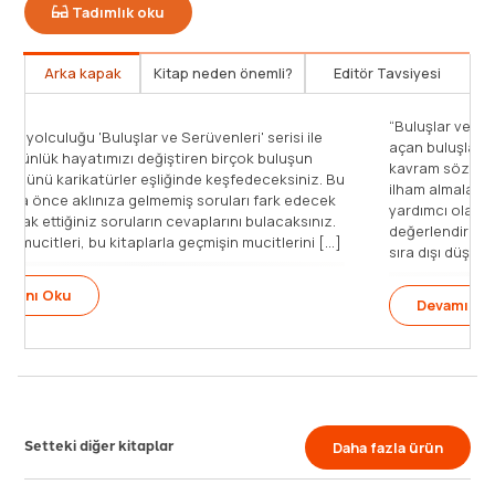
Tadımlık oku
Arka kapak
Kitap neden önemli?
Editör Tavsiyesi
Mucit olma yolculuğu 'Buluşlar ve Serüvenleri' serisi ile
başlıyor! Günlük hayatımızı değiştiren birçok buluşun
ilginç öyküsünü karikatürler eşliğinde keşfedeceksiniz. Bu
seri ile daha önce aklınıza gelmemiş soruları fark edecek
ve hep merak ettiğiniz soruların cevaplarını bulacaksınız.
Geleceğin mucitleri, bu kitaplarla geçmişin mucitlerini [...]
Devamını Oku
Setteki diğer kitaplar
Daha fazla ürün