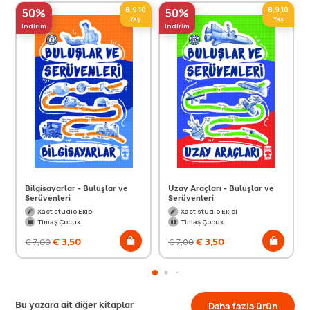
8,9,10
8,9,10
50%
50%
Yaş
Yaş
indirim
indirim
Bilgisayarlar - Buluşlar ve
Uzay Araçları - Buluşlar ve
Serüvenleri
Serüvenleri
Xact studio Ekibi
Xact studio Ekibi
Timaş Çocuk
Timaş Çocuk
€
3,50
€
3,50
€
7,00
€
7,00
Bu yazara ait diğer kitaplar
Daha fazla ürün