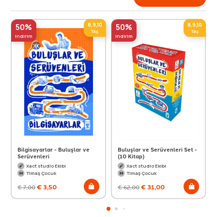
8,9,10
8,9,10
50%
50%
Yaş
Yaş
indirim
indirim
Bilgisayarlar - Buluşlar ve
Buluşlar ve Serüvenleri Set -
Serüvenleri
(10 Kitap)
Xact studio Ekibi
Xact studio Ekibi
Timaş Çocuk
Timaş Çocuk
€
3,50
€
31,00
€
7,00
€
62,00