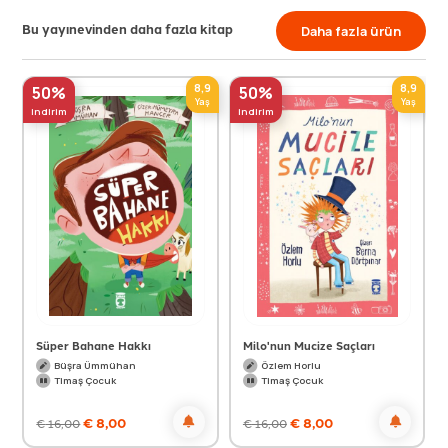
Bu yayınevinden daha fazla kitap
Daha fazla ürün
8,9
8,9
50%
50%
Yaş
Yaş
indirim
indirim
Süper Bahane Hakkı
Milo'nun Mucize Saçları
Büşra Ümmühan
Özlem Horlu
Timaş Çocuk
Timaş Çocuk
€
8,00
€
8,00
€
16,00
€
16,00