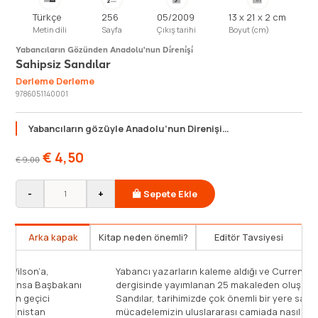
Türkçe
256
05/2009
13 x 21 x 2 cm
Metin dili
Sayfa
Çıkış tarihi
Boyut (cm)
Yabancıların Gözünden Anadolu'nun Di̇reni̇şi̇
Sahipsiz Sandılar
Derleme Derleme
9786051140001
Yabancıların gözüyle Anadolu’nun Direnişi…
€
4,50
€
9,00
-
+
Sepete Ekle
Arka kapak
Kitap neden önemli?
Editör Tavsiyesi
"Biz İzmir’e girmeden önce ABD Başkanı Wilson’a,
Yab
İngiltere Başbakanı Lloyd George’a ve Fransa Başbakanı
der
Clemenceau’ya sorduğumuzda bize bunun geçici
San
olacağıyla ilgili bir şey söylememişti." Yunanistan
müc