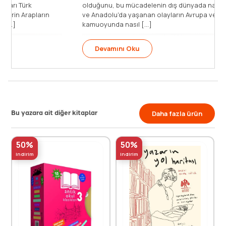
Başbakanı Elefterios Venizelos "Biz Arapları Türk
old
egemenliğinden çıkarmak istiyoruz. Türklerin Arapların
ve 
dillerini Kutsal Kitap’tan dahi çıkarmaya [...]
kam
Devamını Oku
Bu yazara ait diğer kitaplar
Daha fazla ürün
50%
50%
indirim
indirim