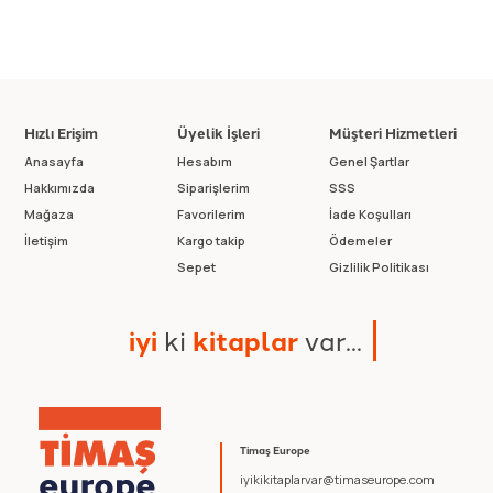
Hızlı Erişim
Üyelik İşleri
Müşteri Hizmetleri
Anasayfa
Hesabım
Genel Şartlar
Hakkımızda
Siparişlerim
SSS
Mağaza
Favorilerim
İade Koşulları
İletişim
Kargo takip
Ödemeler
Sepet
Gizlilik Politikası
i
y
i
k
i
k
i
t
a
p
l
a
r
v
a
r
.
.
.
Timaş Europe
iyikikitaplarvar@timaseurope.com