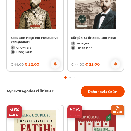
Sadullah Paşa'nın Mektup ve
Sürgün Sefir Sadullah Paşa
Yazışmaları
Ali Akyıldız
Ali Akyıldız
Timaş Tarih
Timaş Tarih
€
22,00
€
22,00
€
44,00
€
44,00
Aynı kategorideki ürünler
Daha fazla ürün
50%
50%
Imzalı
indirim
indirim