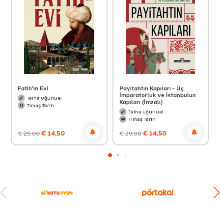
Fatih'in Evi
Payitahtın Kapıları - Üç
İmparatorluk ve İstanbulun
Talha Uğurluel
Kapıları (İmzalı)
Timaş Tarih
Talha Uğurluel
Timaş Tarih
€
14,50
€
14,50
€
29,00
€
29,00