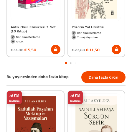
Antik Okul Klasikleri 3. Set
Yazarın Yol Haritası
(10 Kitap)
Derleme Derleme
Derleme Derleme
Timaş Yayınları
Antik
€
5,50
€
11,50
€
11,00
€
23,00
Bu yayınevinden daha fazla kitap
Daha fazla ürün
50%
50%
indirim
indirim