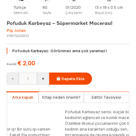
Türkçe
80
01/2020
13 x 18 x 0.5 cm
Metin dili
Sayfa
Çıkış tarihi
Boyut (cm)
Pofuduk Karbeyaz – Süpermarket Macerası!
Pip Jones
9789752452930
Pofuduk Karbeyaz: Görünmez ama çok yaramaz!
€
2,00
€
4,00
-
+
Sepete Ekle
Arka kapak
Kitap neden önemli?
Editör Tavsiyesi
P
k
Ö
Anne ile alışveriş, Ne kadar sıkıcı bir iş! Bir sürü işi varken
k
Ela'nın Sırası mı şimdi yumurtanın! Fakat Ela somurtmaz
m