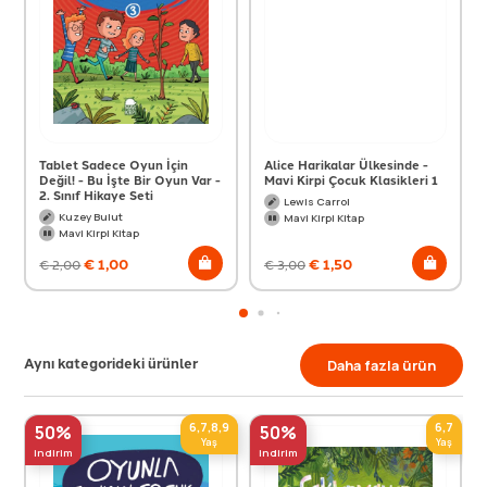
Tablet Sadece Oyun İçin
Alice Harikalar Ülkesinde -
Değil! - Bu İşte Bir Oyun Var -
Mavi Kirpi Çocuk Klasikleri 1
2. Sınıf Hikaye Seti
Lewis Carrol
Kuzey Bulut
Mavi Kirpi Kitap
Mavi Kirpi Kitap
€
1,00
€
1,50
€
2,00
€
3,00
Aynı kategorideki ürünler
Daha fazla ürün
6,7,8,9
6,7
50%
50%
Yaş
Yaş
indirim
indirim