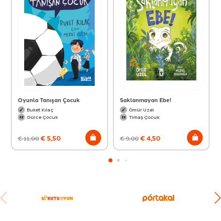
Oyunla Tanışan Çocuk
Saklanmayan Ebe!
Buket Kılaç
Ömür Uzel
Gülce Çocuk
Timaş Çocuk
€
5,50
€
4,50
€
11,00
€
9,00