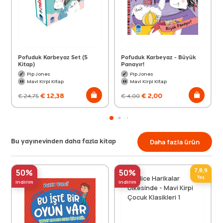
Pofuduk Karbeyaz Set (5
Pofuduk Karbeyaz - Büyük
Kitap)
Panayır!
Pip Jones
Pip Jones
Mavi Kirpi Kitap
Mavi Kirpi Kitap
€
12,38
€
2,00
€
24,75
€
4,00
Bu yayınevinden daha fazla kitap
Daha fazla ürün
7,8,9
50%
50%
Yaş
indirim
indirim