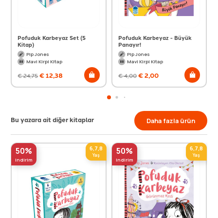
Pofuduk Karbeyaz Set (5
Pofuduk Karbeyaz - Büyük
Kitap)
Panayır!
Pip Jones
Pip Jones
Mavi Kirpi Kitap
Mavi Kirpi Kitap
€
12,38
€
2,00
€
24,75
€
4,00
Bu yazara ait diğer kitaplar
Daha fazla ürün
6,7,8
6,7,8
50%
50%
Yaş
Yaş
indirim
indirim