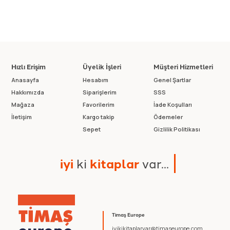
Hızlı Erişim
Üyelik İşleri
Müşteri Hizmetleri
Anasayfa
Hesabım
Genel Şartlar
Hakkımızda
Siparişlerim
SSS
Mağaza
Favorilerim
İade Koşulları
İletişim
Kargo takip
Ödemeler
Sepet
Gizlilik Politikası
i
y
i
k
i
k
i
t
a
p
l
a
r
v
a
r
.
.
.
Timaş Europe
iyikikitaplarvar@timaseurope.com