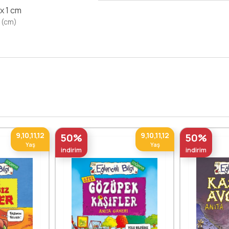
 x 1 cm
 (cm)
9,10,11,12
9,10,11,12
50%
50%
Yaş
Yaş
indirim
indirim