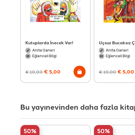
remler
Kutuplarda İnecek Var!
Uçsuz Bucaksız Ç
Anita Ganeri
Anita Ganeri
Eğlenceli Bilgi
Eğlenceli Bilgi
€
5,00
€
5,00
€
10,00
€
10,00
Bu yayınevinden daha fazla kita
50%
50%