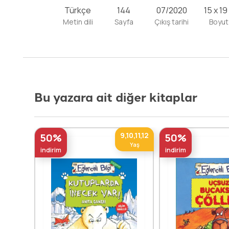
Türkçe
144
07/2020
15 x 19
Metin dili
Sayfa
Çıkış tarihi
Boyut
Bu yazara ait diğer kitaplar
,10,11,12
9,10,11,12
50%
50%
Yaş
Yaş
indirim
indirim