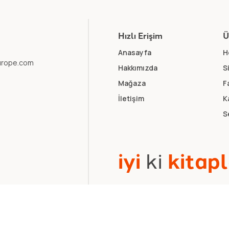
Hızlı Erişim
Ü
Anasayfa
H
europe.com
Hakkımızda
S
Mağaza
F
İletişim
K
S
i
y
i
k
i
k
i
t
a
p
l