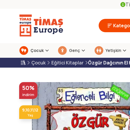
Ti
Kategor
Çocuk
Genç
Yetişkin
Çocuk
Eğitici Kitaplar
Özgür Dağcının El 
50%
indirim
9,10,11,12
Yaş