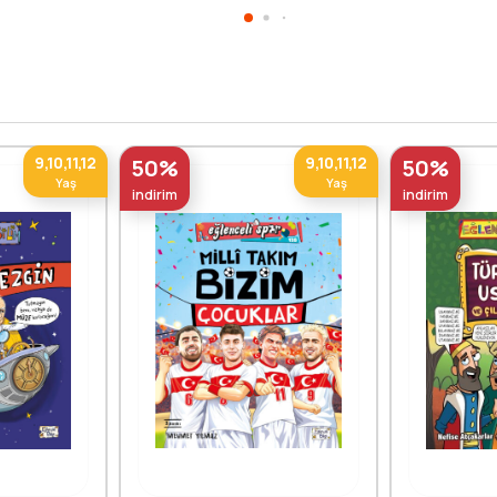
9,10,11,12
9,10,11,12
50%
50%
Yaş
Yaş
indirim
indirim