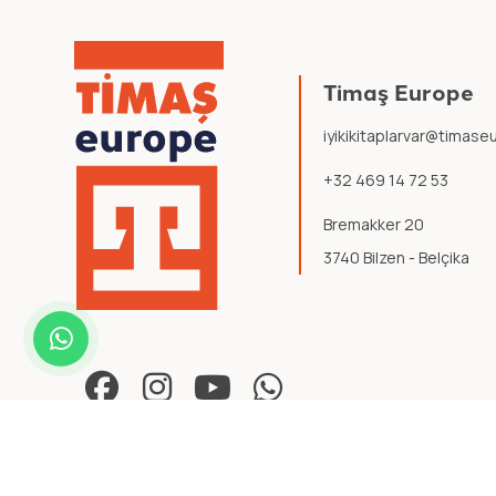
Timaş Europe
iyikikitaplarvar@timas
+32 469 14 72 53
Bremakker 20
3740 Bilzen - Belçika