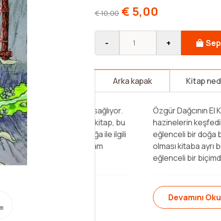
€
5,00
€
10,00
-
+
Sep
Arka kapak
Kitap ne
Yüksekler, zirveler, heyecanlı ve
çekiyorsa, bu kitabı okumak içi
en yüksek zirveleri, bu zirvelere
cesur dağcıların serüvenlerini b