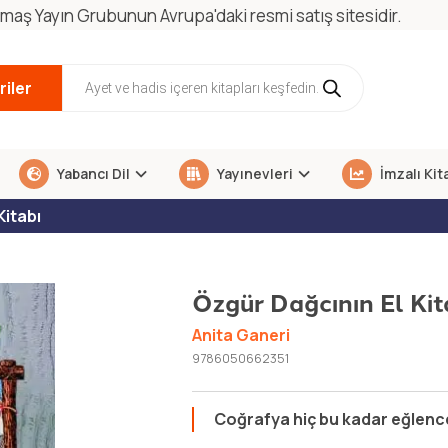
maş Yayın Grubunun Avrupa'daki resmi satış sitesidir.
iler
Yabancı Dil
Yayınevleri
İmzalı Kit
Kitabı
Özgür Dağcının El Kit
Anita Ganeri
9786050662351
Coğrafya hiç bu kadar eğlence