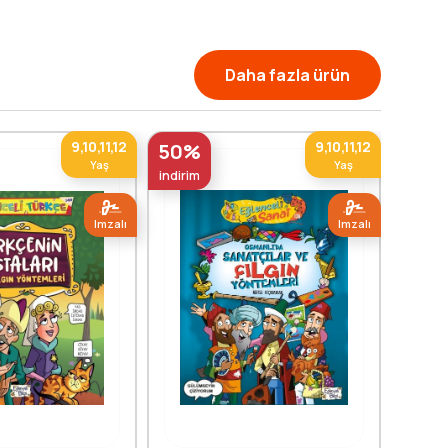
Daha fazla ürün
9,10,11,12
9,10,11,12
50%
50%
Yaş
Yaş
indirim
indirim
Imzalı
Imzalı