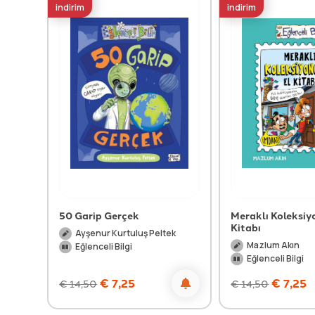
indirim
indirim
50 Garip Gerçek
Meraklı Koleksiy
Kitabı
Ayşenur Kurtuluş Peltek
Mazlum Akın
Eğlenceli Bilgi
Eğlenceli Bilgi
€
7,25
€
7,25
€
14,50
€
14,50