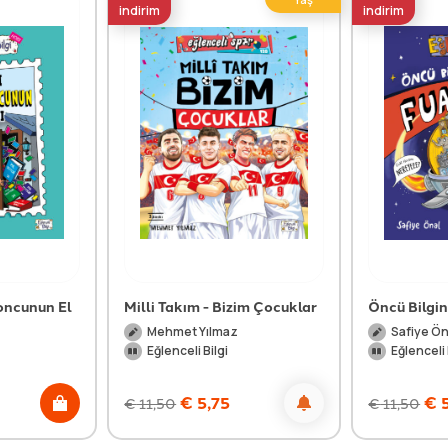
indirim
indirim
oncunun El
Milli Takım - Bizim Çocuklar
Öncü Bilgin
Mehmet Yılmaz
Safiye Ön
Eğlenceli Bilgi
Eğlenceli 
€
5,75
€
5
€
11,50
€
11,50