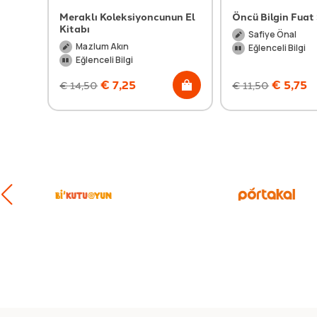
Meraklı Koleksiyoncunun El
Öncü Bilgin Fuat
Kitabı
Safiye Önal
Mazlum Akın
Eğlenceli Bilgi
Eğlenceli Bilgi
€
7,25
€
5,75
€
14,50
€
11,50