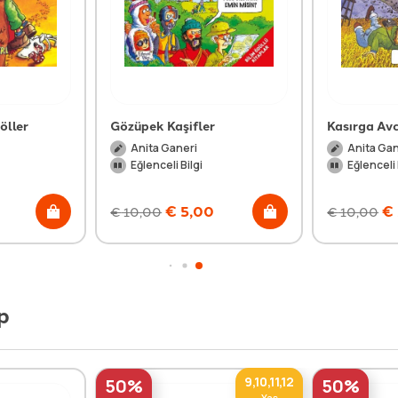
öller
Gözüpek Kaşifler
Kasırga Avc
Anita Ganeri
Anita Gan
Eğlenceli Bilgi
Eğlenceli 
€
5,00
€
€
10,00
€
10,00
p
9,10,11,12
50%
50%
Yaş