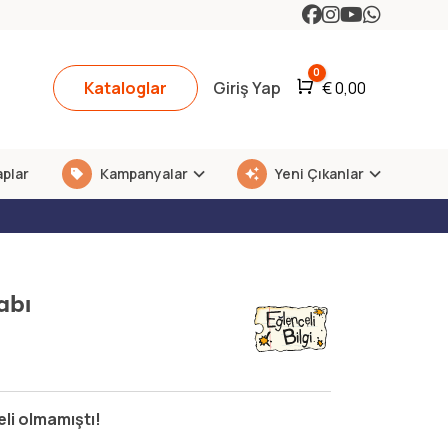
0
Kataloglar
Giriş Yap
Araba
€
0,00
aplar
Kampanyalar
Yeni Çıkanlar
abı
li olmamıştı!