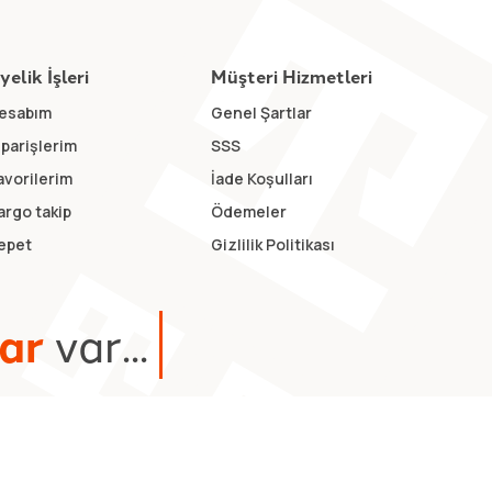
yelik İşleri
Müşteri Hizmetleri
esabım
Genel Şartlar
iparişlerim
SSS
avorilerim
İade Koşulları
argo takip
Ödemeler
epet
Gizlilik Politikası
a
r
v
a
r
.
.
.