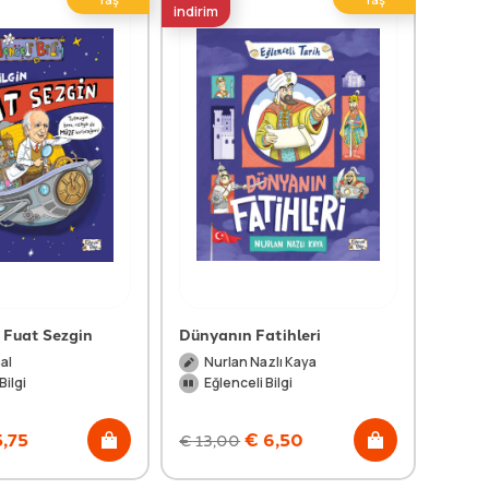
indirim
indirim
 Fuat Sezgin
Dünyanın Fatihleri
25 Mu
al
Nurlan Nazlı Kaya
Me
Bilgi
Eğlenceli Bilgi
Eğl
,75
€
6,50
€
13,00
€
13,