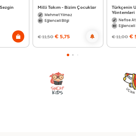
 Sezgin
Milli Takım - Bizim Çocuklar
Türkçenin U
Yöntemleri 
Mehmet Yılmaz
Nefise At
Eğlenceli Bilgi
Eğlenceli 
€
5,75
€
€
11,50
€
11,00