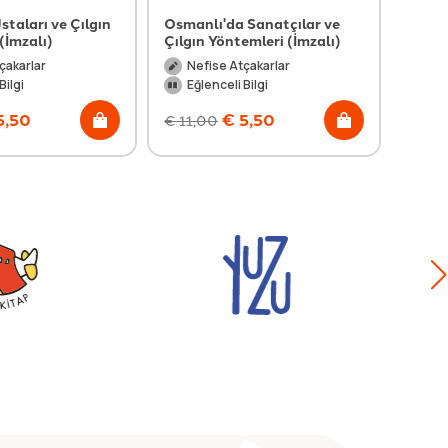
staları ve Çılgın
Osmanlı'da Sanatçılar ve
Mevla
(İmzalı)
Çılgın Yöntemleri (İmzalı)
(İmza
çakarlar
Nefise Atçakarlar
Ne
Bilgi
Eğlenceli Bilgi
Eğl
5,50
€
5,50
€
11,00
€
11,