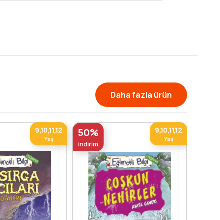
Daha fazla ürün
9,10,11,12
9,10,11,12
50%
Yaş
Yaş
indirim