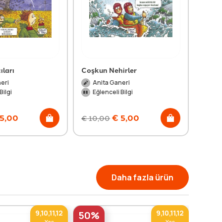
ıları
Coşkun Nehirler
eri
Anita Ganeri
Bilgi
Eğlenceli Bilgi
5,00
€
5,00
€
10,00
Daha fazla ürün
9,10,11,12
9,10,11,12
50%
50%
Yaş
Yaş