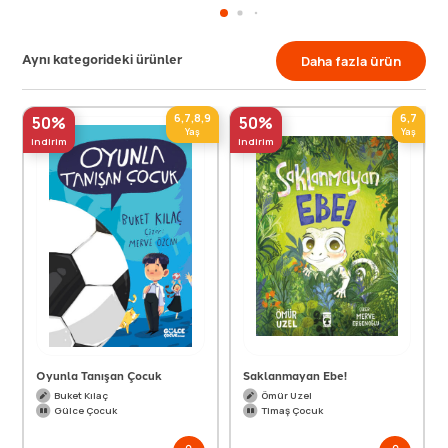
Aynı kategorideki ürünler
Daha fazla ürün
6,7,8,9
6,7
50%
50%
Yaş
Yaş
indirim
indirim
Oyunla Tanışan Çocuk
Saklanmayan Ebe!
Buket Kılaç
Ömür Uzel
Gülce Çocuk
Timaş Çocuk