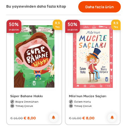
Bu yayınevinden daha fazla kitap
Daha fazla ürün
8,9
8,9
50%
50%
Yaş
Yaş
indirim
indirim
Süper Bahane Hakkı
Milo'nun Mucize Saçları
Büşra Ümmühan
Özlem Horlu
Timaş Çocuk
Timaş Çocuk
€
8,00
€
8,00
€
16,00
€
16,00