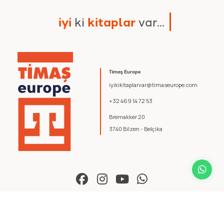
i
y
i
k
i
k
i
t
a
p
l
a
r
v
a
r
.
.
.
Timaş Europe
iyikikitaplarvar@timaseurope.com
+32 469 14 72 53
Bremakker 20
3740 Bilzen - Belçika