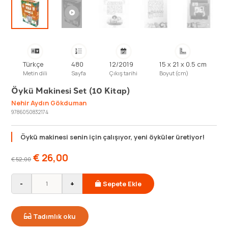
Türkçe
480
12/2019
15 x 21 x 0.5 cm
Metin dili
Sayfa
Çıkış tarihi
Boyut (cm)
Öykü Makinesi Set (10 Kitap)
Nehir Aydın Gökduman
9786050832174
Öykü makinesi senin için çalışıyor, yeni öyküler üretiyor!
€
26,00
€
52,00
-
+
Sepete Ekle
Tadımlık oku