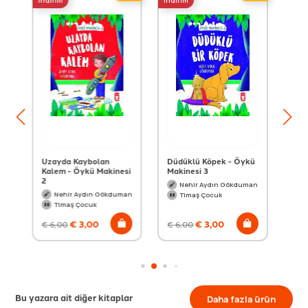
indirim
indirim
indir
-
Uzayda Kaybolan
Düdüklü Köpek - Öykü
Hom
Kalem - Öykü Makinesi
Makinesi 3
- Ö
2
an
Nehir Aydın Gökduman
Nehir Aydın Gökduman
Timaş Çocuk
Timaş Çocuk
€
3,00
€
3,00
€
6,00
€
6,00
€
6
Bu yazara ait diğer kitaplar
Daha fazla ürün