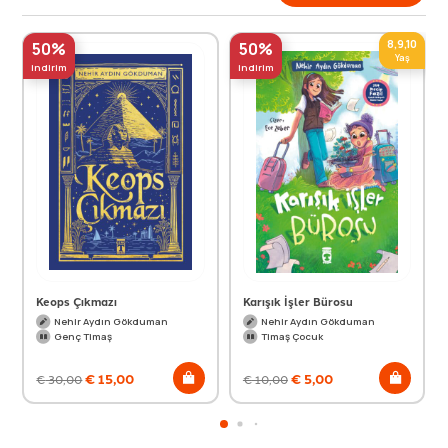
8,9,10
50%
50%
Yaş
indirim
indirim
Keops Çıkmazı
Karışık İşler Bürosu
Nehir Aydın Gökduman
Nehir Aydın Gökduman
Genç Timaş
Timaş Çocuk
€
15,00
€
5,00
€
30,00
€
10,00