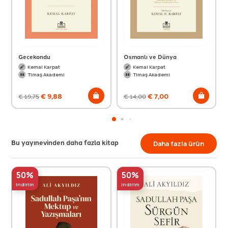
Gecekondu
Osmanlı ve Dünya
Kemal Karpat
Kemal Karpat
Timaş Akademi
Timaş Akademi
€
9,88
€
7,00
€
19,75
€
14,00
Bu yayınevinden daha fazla kitap
Daha fazla ürün
50%
50%
indirim
indirim