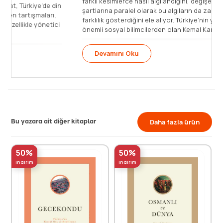
ılığında disiplinlerarası bir çalışma.
araya getirdiği makalelerinde 
ih sahasında gördüğü yoğun ilgi,
olgusunu, bu olgunun etrafınd
slararası çaptaki itibarının yanı
din ile devlet arasındaki gergin 
 bir tarihçi” olmasından [...]
[...]
Devamını Oku
Bu yazara ait diğer kitaplar
Daha fazla ürün
50%
50%
indirim
indirim