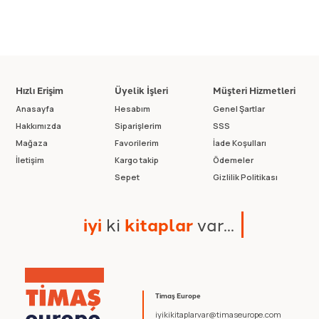
Hızlı Erişim
Üyelik İşleri
Müşteri Hizmetleri
Anasayfa
Hesabım
Genel Şartlar
Hakkımızda
Siparişlerim
SSS
Mağaza
Favorilerim
İade Koşulları
İletişim
Kargo takip
Ödemeler
Sepet
Gizlilik Politikası
i
y
i
k
i
k
i
t
a
p
l
a
r
v
a
r
.
.
.
Timaş Europe
iyikikitaplarvar@timaseurope.com