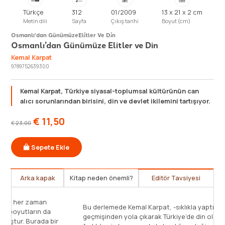
Türkçe
312
01/2009
13 x 21 x 2 cm
Metin dili
Sayfa
Çıkış tarihi
Boyut (cm)
Osmanlı'dan Günümüze
Eli̇tler Ve Di̇n
Osmanlı’dan Günümüze Elitler ve Din
Kemal Karpat
9789752639300
Kemal Karpat, Türkiye siyasal-toplumsal kültürünün can
alıcı sorunlarından birisini, din ve devlet ikilemini tartışıyor.
€
11,50
€
23,00
Sepete Ekle
Arka kapak
Kitap neden önemli?
Editör Tavsiyesi
Din, Türkiye özelinde İslâm, t
itler ve Din ismini taşıyan eser,
toplumsal, kültürel, iktisadi a
ının ötesinde, siyaset bilimi
ötesinde siyasal anlamda belir