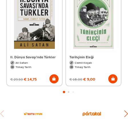
II. Dünya Savaşı'nda Türkler
Tarihçinin Eleği
Ali Satan
Cemil Koçak
Timaş Tarih
Timaş Tarih
€
14,75
€
9,00
€
29,50
€
18,00