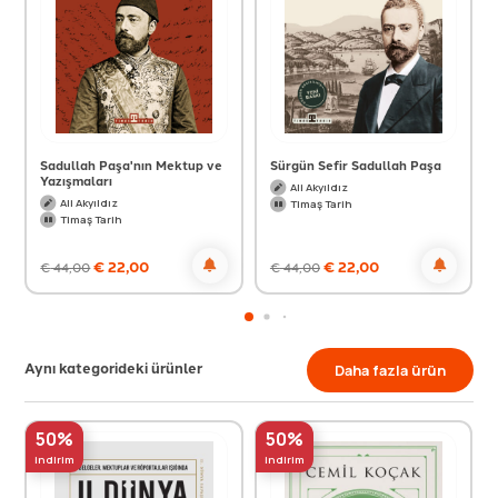
Sadullah Paşa'nın Mektup ve
Sürgün Sefir Sadullah Paşa
Yazışmaları
Ali Akyıldız
Ali Akyıldız
Timaş Tarih
Timaş Tarih
€
22,00
€
22,00
€
44,00
€
44,00
Aynı kategorideki ürünler
Daha fazla ürün
50%
50%
indirim
indirim