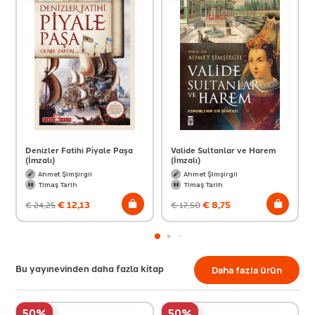
Denizler Fatihi Piyale Paşa
Valide Sultanlar ve Harem
(İmzalı)
(İmzalı)
Ahmet Şimşirgil
Ahmet Şimşirgil
Timaş Tarih
Timaş Tarih
€
12,13
€
8,75
€
24,25
€
17,50
Bu yayınevinden daha fazla kitap
Daha fazla ürün
50%
50%