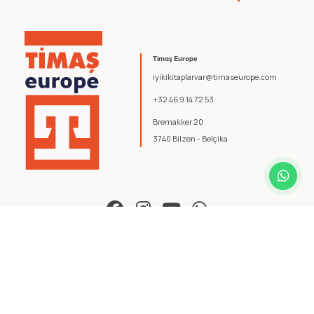
Timaş Europe
iyikikitaplarvar@timaseurope.com
+32 469 14 72 53
Bremakker 20
3740 Bilzen - Belçika
© 2026 Timaş Europe. Tüm hakları saklıdır.
Şartlar ve Koşullar
.
Gizlilik Politikası
.