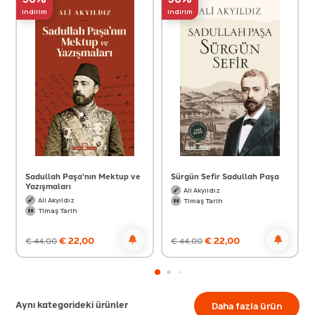
indirim
indirim
Sadullah Paşa'nın Mektup ve
Sürgün Sefir Sadullah Paşa
Yazışmaları
Ali Akyıldız
Ali Akyıldız
Timaş Tarih
Timaş Tarih
€
22,00
€
22,00
€
44,00
€
44,00
Aynı kategorideki ürünler
Daha fazla ürün