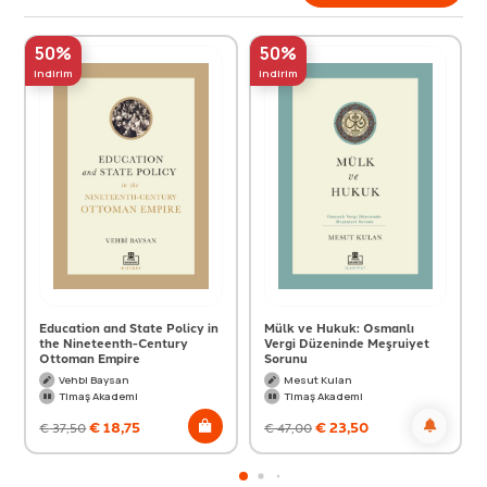
50%
50%
indirim
indirim
Education and State Policy in
Mülk ve Hukuk: Osmanlı
the Nineteenth-Century
Vergi Düzeninde Meşruiyet
Ottoman Empire
Sorunu
Vehbi Baysan
Mesut Kulan
Timaş Akademi
Timaş Akademi
€
18,75
€
23,50
€
37,50
€
47,00