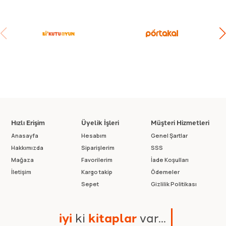
Hızlı Erişim
Üyelik İşleri
Müşteri Hizmetleri
Anasayfa
Hesabım
Genel Şartlar
Hakkımızda
Siparişlerim
SSS
Mağaza
Favorilerim
İade Koşulları
İletişim
Kargo takip
Ödemeler
Sepet
Gizlilik Politikası
i
y
i
k
i
k
i
t
a
p
l
a
r
v
a
r
.
.
.