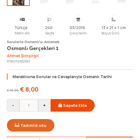
Türkçe
240
03/2016
13 x 21 x 1 cm
Metin dili
Sayfa
Çıkış tarihi
Boyut (cm)
Sorularla Osmanlı'yı Anlamak
Osmanlı Gerçekleri 1
Ahmet Şimşirgil
9786050822663
Meraklısına Sorular ve Cevaplarıyla Osmanlı Tarihi
€
8,00
€
16,00
-
+
Sepete Ekle
Tadımlık oku