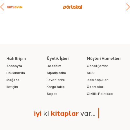
Hızlı Erişim
Üyelik İşleri
Müşteri Hizmetleri
Anasayfa
Hesabım
Genel Şartlar
Hakkımızda
Siparişlerim
SSS
Mağaza
Favorilerim
İade Koşulları
İletişim
Kargo takip
Ödemeler
Sepet
Gizlilik Politikası
i
y
i
k
i
k
i
t
a
p
l
a
r
v
a
r
.
.
.