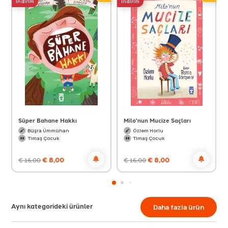
indirim
indirim
Süper Bahane Hakkı
Milo'nun Mucize Saçları
Büşra Ümmühan
Özlem Horlu
Timaş Çocuk
Timaş Çocuk
€
8,00
€
8,00
€
16,00
€
16,00
Aynı kategorideki ürünler
Daha fazla ürün