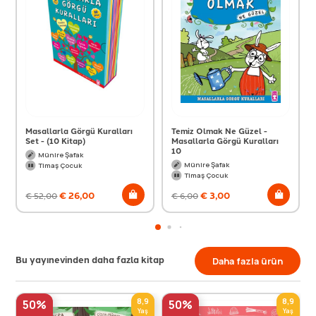
Masallarla Görgü Kuralları
Temiz Olmak Ne Güzel -
Set - (10 Kitap)
Masallarla Görgü Kuralları
10
Münire Şafak
Münire Şafak
Timaş Çocuk
Timaş Çocuk
€
26,00
€
3,00
€
52,00
€
6,00
Bu yayınevinden daha fazla kitap
Daha fazla ürün
8,9
8,9
50%
50%
Yaş
Yaş