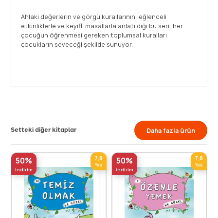
Ahlaki değerlerin ve görgü kurallarının, eğlenceli
etkinliklerle ve keyifli masallarla anlatıldığı bu seri, her
çocuğun öğrenmesi gereken toplumsal kuralları
çocukların seveceği şekilde sunuyor.
Setteki diğer kitaplar
Daha fazla ürün
7,8
7,8
50%
50%
Yaş
Yaş
indirim
indirim