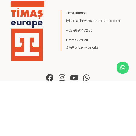
Timaş Europe
iyikikitaplarvar@timaseurope.com
+32 469 14 72 53
Bremakker 20
3740 Bilzen - Belçika
© 2026 Timaş Europe. Tüm hakları saklıdır.
Şartlar ve Koşullar
.
Gizlilik Politikası
.
yazılım