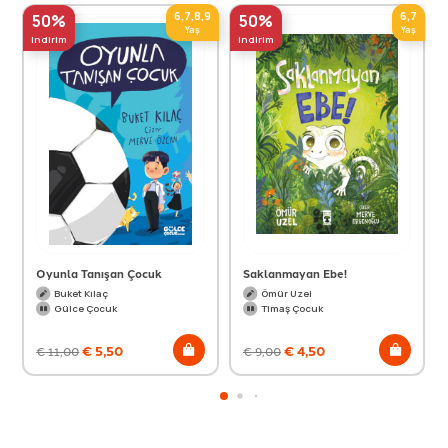
6,7,8,9
6,7
50%
50%
Yaş
Yaş
indirim
indirim
Oyunla Tanışan Çocuk
Saklanmayan Ebe!
Buket Kılaç
Ömür Uzel
Gülce Çocuk
Timaş Çocuk
€
5,50
€
4,50
€
11,00
€
9,00