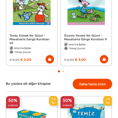
Temiz Olmak Ne Güzel -
Özenle Yemek Ne Güzel -
Masallarla Görgü Kuralları
Masallarla Görgü Kuralları 9
10
Münire Şafak
Münire Şafak
Timaş Çocuk
Timaş Çocuk
€
3,00
€
3,00
€
6,00
€
6,00
Bu yazara ait diğer kitaplar
Daha fazla ürün
7,8
7,8
50%
50%
Yaş
Yaş
indirim
indirim