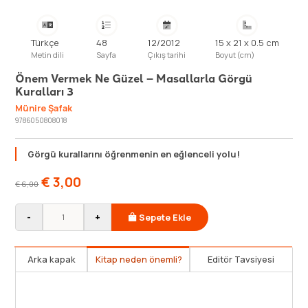
Türkçe
48
12/2012
15 x 21 x 0.5 cm
Metin dili
Sayfa
Çıkış tarihi
Boyut (cm)
Önem Vermek Ne Güzel – Masallarla Görgü
Kuralları 3
Münire Şafak
9786050808018
Görgü kurallarını öğrenmenin en eğlenceli yolu!
€
3,00
€
6,00
-
+
Sepete Ekle
Arka kapak
Kitap neden önemli?
Editör Tavsiyesi