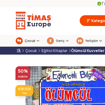
Ti
Kategor
Çocuk
Genç
Yetişkin
Çocuk
Eğitici Kitaplar
Ölümcül Kuvvetler
50%
indirim
9,10,11,12
Yaş