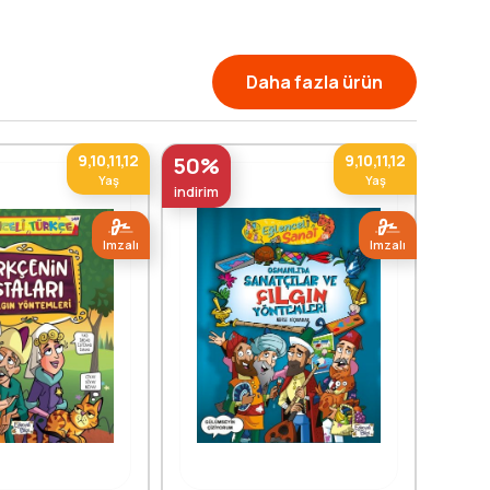
Daha fazla ürün
9,10,11,12
9,10,11,12
50%
50%
Yaş
Yaş
indirim
indirim
Imzalı
Imzalı