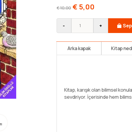
€
5,00
€
10,00
-
+
Sep
Arka kapak
Kitap ne
İçinde garip parçacıklar olan bir
çevirecek. Bilimin sırlarını keşfe
düşmenizi nasıl engeller? Yerç
kaybedebilirsiniz? Bağırsakların
tüm bunları kaldırabileceğini düş
Devamını Oku