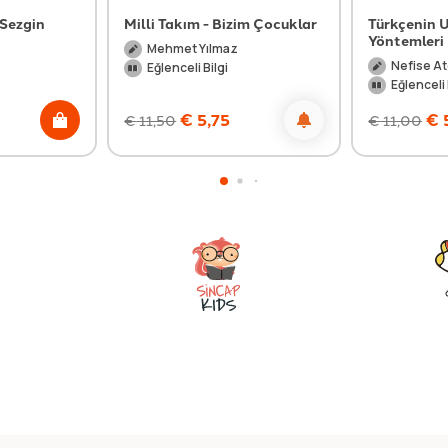
 Sezgin
Milli Takım - Bizim Çocuklar
Türkçenin U
Yöntemleri 
Mehmet Yılmaz
Nefise At
Eğlenceli Bilgi
Eğlenceli 
€
5,75
€
€
11,50
€
11,00