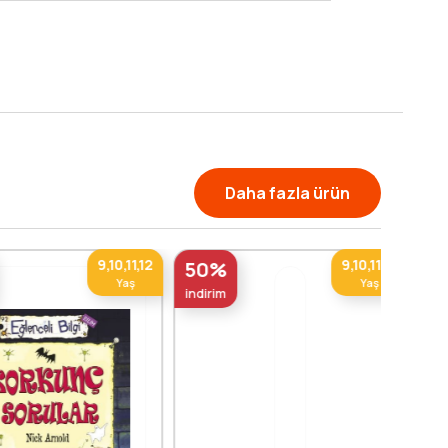
Daha fazla ürün
9,10,11,12
9,10,11,12
50%
Yaş
Yaş
indirim