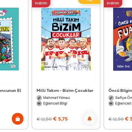
indirim
indirim
oncunun El
Milli Takım - Bizim Çocuklar
Öncü Bilgin
Mehmet Yılmaz
Safiye Ön
Eğlenceli Bilgi
Eğlenceli 
€
5,75
€
5
€
11,50
€
11,50