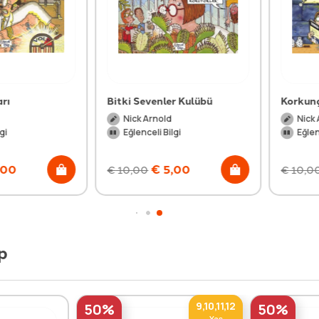
Bitki Sevenler Kulübü
Korkunç So
Nick Arnold
Nick Arno
Eğlenceli Bilgi
Eğlenceli 
€
5,00
€
€
10,00
€
10,00
p
9,10,11,12
50%
50%
Yaş