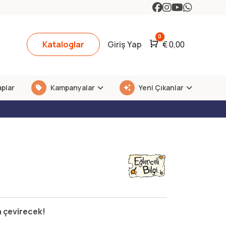
0
Kataloglar
Giriş Yap
Araba
€
0,00
aplar
Kampanyalar
Yeni Çıkanlar
a çevirecek!