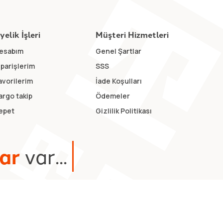
yelik İşleri
Müşteri Hizmetleri
esabım
Genel Şartlar
iparişlerim
SSS
avorilerim
İade Koşulları
argo takip
Ödemeler
epet
Gizlilik Politikası
a
r
v
a
r
.
.
.