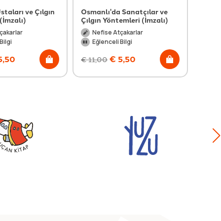
staları ve Çılgın
Osmanlı'da Sanatçılar ve
Mevla
(İmzalı)
Çılgın Yöntemleri (İmzalı)
(İmza
çakarlar
Nefise Atçakarlar
Ne
Bilgi
Eğlenceli Bilgi
Eğl
5,50
€
5,50
€
11,00
€
11,