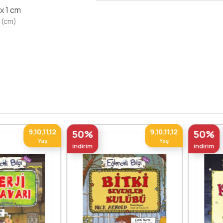
 x 1 cm
 (cm)
9,10,11,12
9,10,11,12
50%
50%
Yaş
Yaş
indirim
indirim