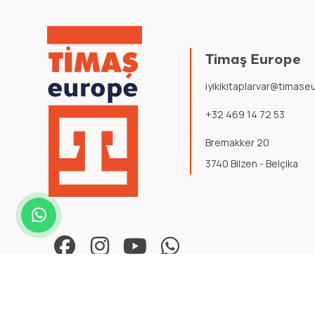
Timaş Europe
iyikikitaplarvar@timas
+32 469 14 72 53
Bremakker 20
3740 Bilzen - Belçika