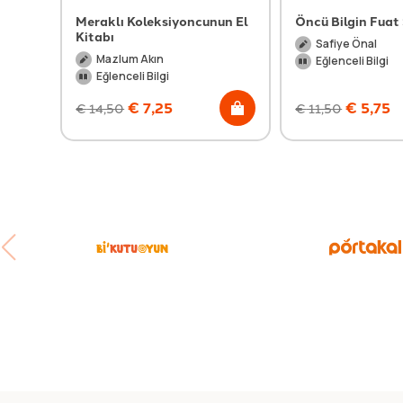
Meraklı Koleksiyoncunun El
Öncü Bilgin Fuat
Kitabı
Safiye Önal
Mazlum Akın
Eğlenceli Bilgi
Eğlenceli Bilgi
€
7,25
€
5,75
€
14,50
€
11,50