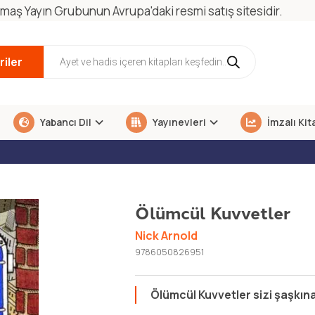
maş Yayın Grubunun Avrupa'daki resmi satış sitesidir.
iler
Yabancı Dil
Yayınevleri
İmzalı Kit
Ölümcül Kuvvetler
Nick Arnold
9786050826951
Ölümcül Kuvvetler sizi şaşkın