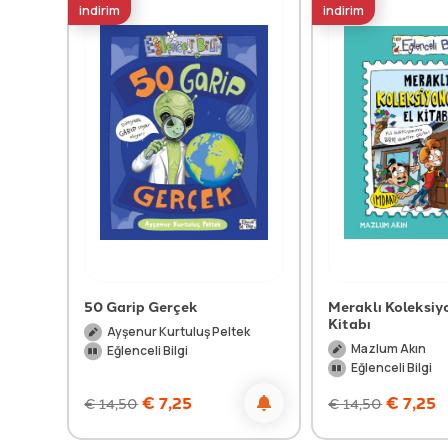
indirim
indirim
50 Garip Gerçek
Meraklı Koleksiy
Kitabı
Ayşenur Kurtuluş Peltek
Mazlum Akın
Eğlenceli Bilgi
Eğlenceli Bilgi
€
7,25
€
7,25
€
14,50
€
14,50