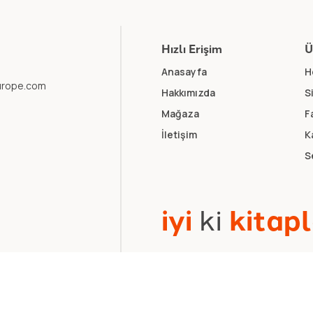
Hızlı Erişim
Ü
Anasayfa
H
europe.com
Hakkımızda
S
Mağaza
F
İletişim
K
S
i
y
i
k
i
k
i
t
a
p
l