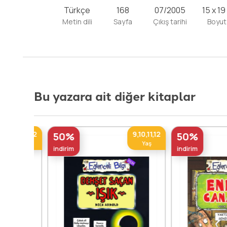
Türkçe
168
07/2005
15 x 19
Metin dili
Sayfa
Çıkış tarihi
Boyut
Bu yazara ait diğer kitaplar
,10,11,12
9,10,11,12
50%
50%
Yaş
Yaş
indirim
indirim