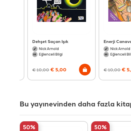
Dehşet Saçan Işık
Enerji Canavarı
Nick Arnold
Nick Arnold
Eğlenceli Bilgi
Eğlenceli Bilgi
€
5,00
€
5,00
€
10,00
€
10,00
Bu yayınevinden daha fazla kita
50%
50%