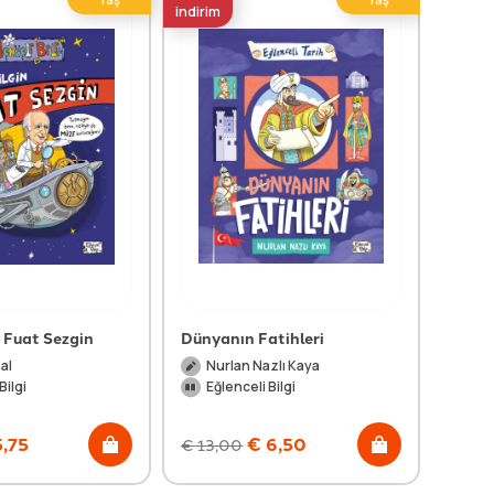
indirim
indirim
 Fuat Sezgin
Dünyanın Fatihleri
25 Mu
al
Nurlan Nazlı Kaya
Me
Bilgi
Eğlenceli Bilgi
Eğl
,75
€
6,50
€
13,00
€
13,