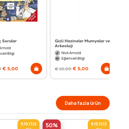
rular
Gizli Hazineler Mumyalar ve
Arkeoloji
ld
Nick Arnold
Bilgi
Eğlenceli Bilgi
5,00
€
5,00
€
10,00
Daha fazla ürün
9,10,11,12
9,10,11,12
50%
50%
Yaş
Yaş