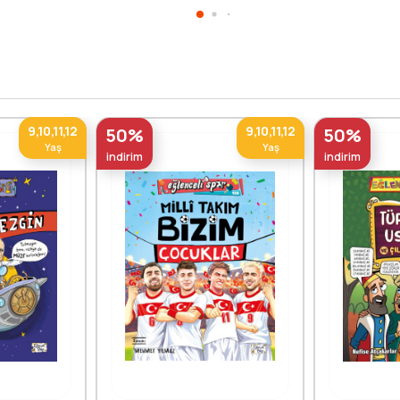
9,10,11,12
9,10,11,12
50%
50%
Yaş
Yaş
indirim
indirim