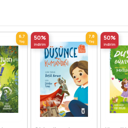
6,7
7,8
50%
50%
Yaş
Yaş
indirim
indirim