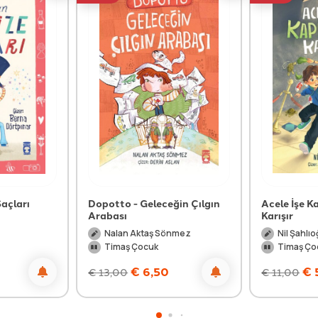
açları
Dopotto - Geleceğin Çılgın
Acele İşe 
Arabası
Karışır
Nalan Aktaş Sönmez
Nil Şahlıo
Timaş Çocuk
Timaş Ço
€
6,50
€
€
13,00
€
11,00