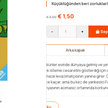
Küçüklüğünden beri zorluklarl
€
1,50
€
3,00
-
+
Sep
Arka kapak
tim kalmış bir çocuktur.
Çocuk klasikleri, çocukların duy
n düşkünler evinden
dostluk, azim ve mücadele gibi 
. Orada da kötü
okuyacakları bu kitaplarla çocukl
gin ve çetesinin eline
aynı zamanda evrensel değerlerle
Fagin'in [...]
unutulmaz bir okuma deneyimi v
Devamını Oku