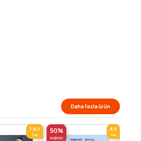
Daha fazla ürün
7,8,9
8,9
50%
50%
Yaş
Yaş
indirim
indirim