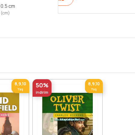
x 0.5 cm
 (cm)
8,9,10
8,9,10
50%
Yaş
Yaş
indirim