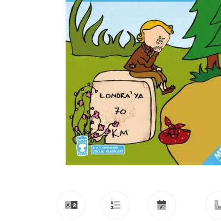
Oliver Twist, düşkünler evinde dünyaya gelmiş ve ye
Daha fazla yemek isteme cesaretini gösterdiği içi
kovulur ve bir cenaze levazımatçısının yanına girer
muamele görünce kaçar, ama bu kez de yankesici Fa
düşer. Yeraltı dünyasının acımasız ortamında korkunç 
Devamını Oku