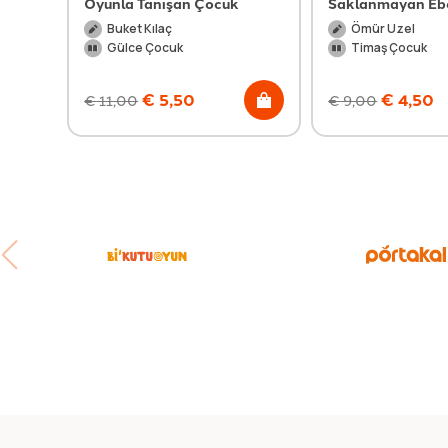
Oyunla Tanışan Çocuk
Saklanmayan Eb
Buket Kılaç
Ömür Uzel
Gülce Çocuk
Timaş Çocuk
€
5,50
€
4,50
€
11,00
€
9,00