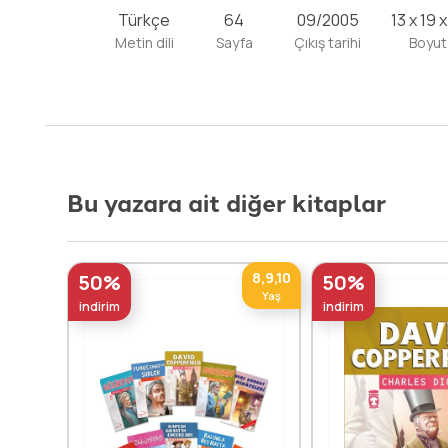
Türkçe
64
09/2005
13 x 19 
Metin dili
Sayfa
Çıkış tarihi
Boyut
Bu yazara ait diğer kitaplar
8,9,10
50%
50%
Yaş
indirim
indirim