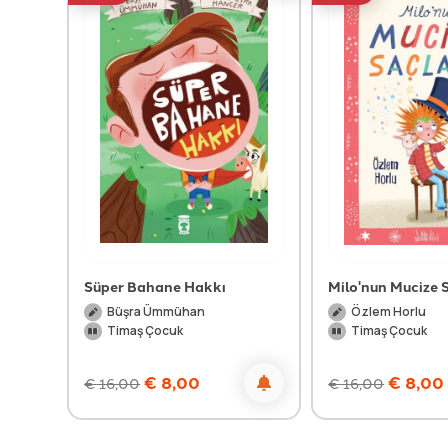
Süper Bahane Hakkı
Milo'nun Mucize S
Büşra Ümmühan
Özlem Horlu
Timaş Çocuk
Timaş Çocuk
€
8,00
€
8,00
€
16,00
€
16,00