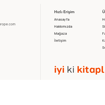
Hızlı Erişim
Ü
Anasayfa
H
europe.com
Hakkımızda
S
Mağaza
F
İletişim
K
S
i
y
i
k
i
k
i
t
a
p
l
k Politikası
.