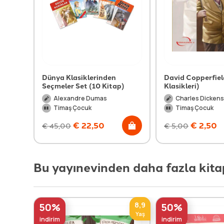
Dünya Klasiklerinden
David Copperfiel
Seçmeler Set (10 Kitap)
Klasikleri)
Alexandre Dumas
Charles Dicken
Timaş Çocuk
Timaş Çocuk
€
22,50
€
2,50
€
45,00
€
5,00
Bu yayınevinden daha fazla kita
8,9
50%
50%
Yaş
indirim
indirim