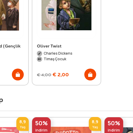
d (Gençlik
Oliver Twist
Charles Dickens
s
Timaş Çocuk
€
2,00
€
4,00
p
8,9
8,9
50%
50%
Yaş
Yaş
indirim
indirim