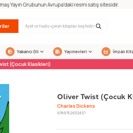
maş Yayın Grubunun Avrupa'daki resmi satış sitesidir.
iler
Yabancı Dil
Yayınevleri
İmzalı Kit
wist (Çocuk Klasikleri)
Oliver Twist (Çocuk Kl
Charles Dickens
9789752632837