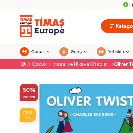
Ti
Kategor
Çocuk
Genç
Yetişkin
Çocuk
Masal ve Hikaye Kitapları
Oliver T
50%
indirim
7,8,9
Yaş