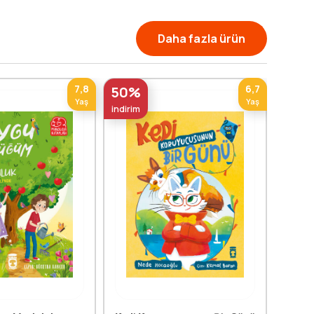
Daha fazla ürün
7,8
6,7
50%
50%
Yaş
Yaş
indirim
indirim