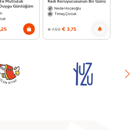
kta Mutluluk
Kedi Koruyucusunun Bir Günü
Düny
- Duygu Günlüğüm
Nede Hocaoğlu
Me
an
Timaş Çocuk
Ti
cuk
,25
€
3,75
€
7,50
€
9,0