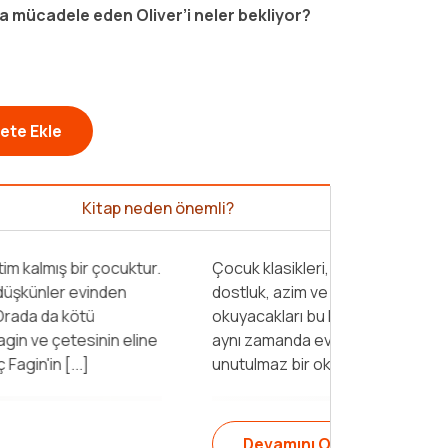
a mücadele eden Oliver’i neler bekliyor?
ete Ekle
Kitap neden önemli?
gusal zeka gelişimini desteklerken, sevgi,
erdemleri de kazandırmaktadır. Keyifle
ar, kültürler arası zenginliği keşfederken
 de donanırlar. Klasikler, çocuklar için
e yaşam boyu sürecek [...]