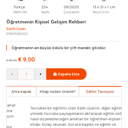
Türkçe
224
09/2020
13 x 21 x 1 cm
Metin dili
Sayfa
Çıkış tarihi
Boyut (cm)
Öğretmenin Kişisel Gelişim Rehberi
Salih Uyan
9786050834512
Öğretmenin en büyük ödülü bir çift meraklı gözdür.
€
9,00
€
18,00
-
+
Sepete Ekle
Arka kapak
Kitap neden önemli?
Editör Tavsiyesi
zsa bari öğretmen olsun,”
Salih Uyan'ın bu metni de diğer
lanıldığı bir dönemde öğretmenliğe
okunan, kendi içinde parçalar
k tecrübeden sonra o cümle zihnimde
gazete yazısı yapısında müsta
 kişi öğretmenliğe layık değilse ne
Öğretmenlerin severek faydala
tmen olmasın.” Çünkü öğretmenlik
Kitaba tecrübeli bir eğitimcin