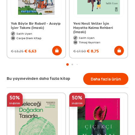
Yok Böyle Bir Robot! - Acayip
Yeni Nesil Veliler İçin
İşler Takımı (İmzalı)
Hayatta Kalma Rehberi
(İmzalı)
Salih Uyan
Salih Uyan
Carpe Diem Kitap
Timaş Yayınları
€
6,63
€
8,75
€
13,25
€
17,50
Bu yayınevinden daha fazla kitap
Daha fazla ürün
50%
50%
indirim
indirim