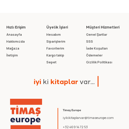
Hızlı Erişim
Üyelik İşleri
Müşteri Hizmetleri
Anasayfa
Hesabım
Genel Şartlar
Hakkımızda
Siparişlerim
SSS
Mağaza
Favorilerim
İade Koşulları
İletişim
Kargo takip
Ödemeler
Sepet
Gizlilik Politikası
i
y
i
k
i
k
i
t
a
p
l
a
r
v
a
r
.
.
.
Timaş Europe
iyikikitaplarvar@timaseurope.com
+32 469 14 72 53