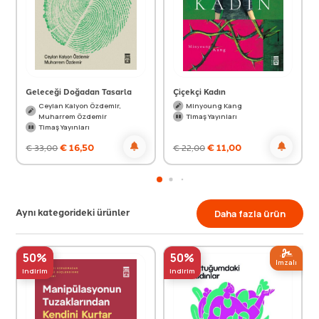
Geleceği Doğadan Tasarla
Çiçekçi Kadın
Ceylan Kalyon Özdemir,
Minyoung Kang
Muharrem Özdemir
Timaş Yayınları
Timaş Yayınları
€
16,50
€
11,00
€
33,00
€
22,00
Aynı kategorideki ürünler
Daha fazla ürün
50%
50%
Imzalı
indirim
indirim