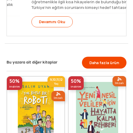
ka mesleklere benzemez, mesai
gerçek hayat hikayeleri üzerin
içeren mesleki bir [...]
Devamını Oku
Bu yazara ait diğer kitaplar
Daha fazla ürün
9,10,11,12
50%
50%
Imzalı
Yaş
indirim
indirim
Imzalı