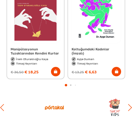
Manipülasyonun
Koltuğumdaki Kadınlar
Tuzaklarından Kendini Kurtar
(İmzalı)
İrem Oturaklıoğlu Kaya
Ayşe Duman
Timaş Yayınları
Timaş Yayınları
€
18,25
€
6,63
€
36,50
€
13,25