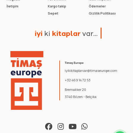
İletişim
Kargo takip
Ödemeler
Sepet
Gizlilik Politikası
i
y
i
k
i
k
i
t
a
p
l
a
r
v
a
r
.
.
.
Timaş Europe
iyikikitaplarvar@timaseurope.com
+32 469 14 72 53
Bremakker 20
3740 Bilzen - Belçika