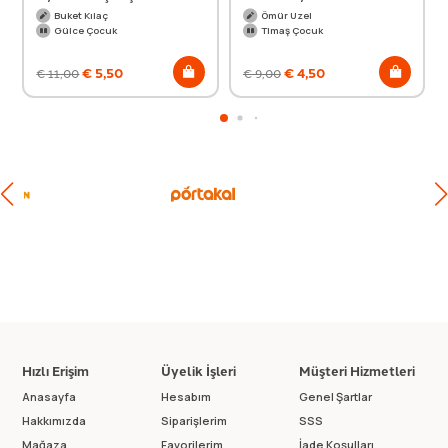
Buket Kılaç
Ömür Uzel
Gülce Çocuk
Timaş Çocuk
€
5,50
€
4,50
€
11,00
€
9,00
Hızlı Erişim
Üyelik İşleri
Müşteri Hizmetleri
Anasayfa
Hesabım
Genel Şartlar
Hakkımızda
Siparişlerim
SSS
Mağaza
Favorilerim
İade Koşulları