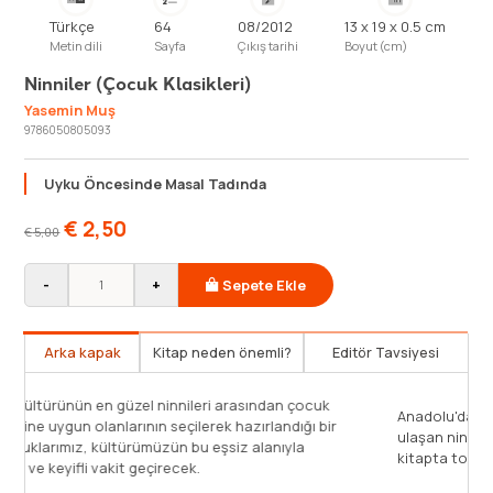
Türkçe
64
08/2012
13 x 19 x 0.5 cm
Metin dili
Sayfa
Çıkış tarihi
Boyut (cm)
Ninniler (Çocuk Klasikleri)
Yasemin Muş
9786050805093
Uyku Öncesinde Masal Tadında
€
2,50
€
5,00
-
+
Sepete Ekle
Arka kapak
Kitap neden önemli?
Editör Tavsiyesi
Anadolu kül
lerimizin bizleri büyütürken okuduğu ninnilerden
pedagojisine
enmiş güzel bir eser.
eser. Çocuk
tanışacak ve