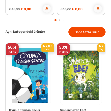
€
8,00
€
8,00
€
16,00
€
16,00
Aynı kategorideki ürünler
Daha fazla ürün
6,7,8,9
6,7
50%
50%
Yaş
Yaş
indirim
indirim
Oyunla Tanışan Çocuk
Saklanmayan Ebe!