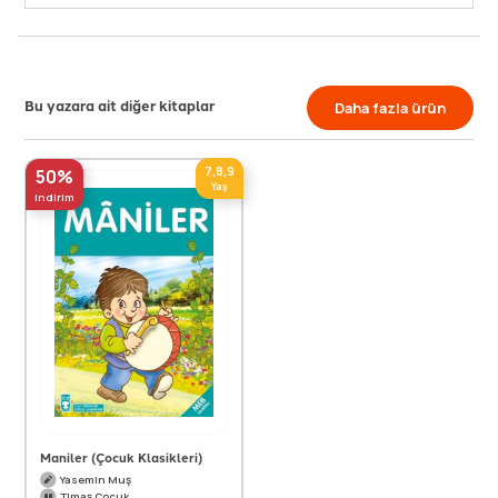
Bu yazara ait diğer kitaplar
Daha fazla ürün
7,8,9
50%
Yaş
indirim
Maniler (Çocuk Klasikleri)
Yasemin Muş
Timaş Çocuk