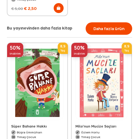
€
2,50
€
5,00
Bu yayınevinden daha fazla kitap
Daha fazla ürün
8,9
8,9
50%
50%
Yaş
Yaş
indirim
indirim
Süper Bahane Hakkı
Milo'nun Mucize Saçları
Büşra Ümmühan
Özlem Horlu
Timaş Çocuk
Timaş Çocuk