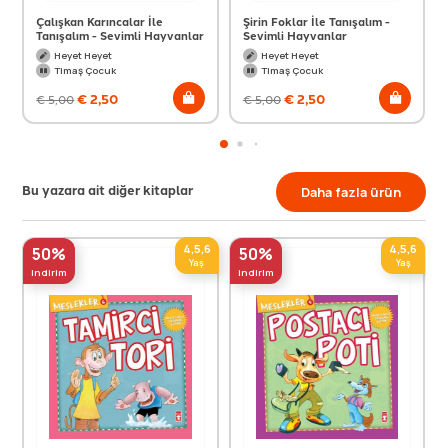
Çalışkan Karıncalar İle
Şirin Foklar İle Tanışalım -
Tanışalım - Sevimli Hayvanlar
Sevimli Hayvanlar
Heyet Heyet
Heyet Heyet
Timaş Çocuk
Timaş Çocuk
€
2,50
€
2,50
€
5,00
€
5,00
Bu yazara ait diğer kitaplar
Daha fazla ürün
4,5,6
4,5,6
50%
50%
Yaş
Yaş
indirim
indirim