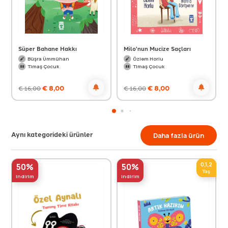
Süper Bahane Hakkı
Milo'nun Mucize Saçları
Büşra Ümmühan
Özlem Horlu
Timaş Çocuk
Timaş Çocuk
€
8,00
€
8,00
€
16,00
€
16,00
Aynı kategorideki ürünler
Daha fazla ürün
0,1,2
50%
50%
Yaş
indirim
indirim