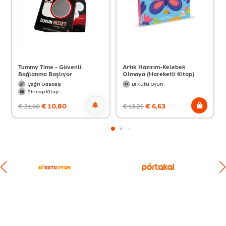
Tummy Time - Güvenli
Artık Hazırım-Kelebek
Bağlanma Başlıyor
Olmaya (Hareketli Kitap)
Çağrı Odabaşı
Bi Kutu Oyun
Sincap Kitap
€
10,80
€
6,63
€
21,60
€
13,25