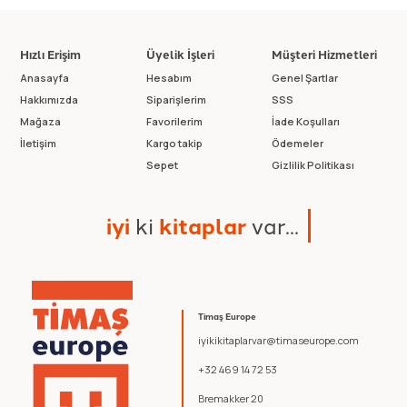
Hızlı Erişim
Üyelik İşleri
Müşteri Hizmetleri
Anasayfa
Hesabım
Genel Şartlar
Hakkımızda
Siparişlerim
SSS
Mağaza
Favorilerim
İade Koşulları
İletişim
Kargo takip
Ödemeler
Sepet
Gizlilik Politikası
i
y
i
k
i
k
i
t
a
p
l
a
r
v
a
r
.
.
.
Timaş Europe
iyikikitaplarvar@timaseurope.com
+32 469 14 72 53
Bremakker 20