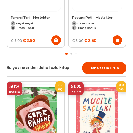
Tamirci Tori - Meslekler
Postacı Poti - Meslekler
Heyet Heyet
Heyet Heyet
Timaş Çocuk
Timaş Çocuk
€
2,50
€
2,50
€
5,00
€
5,00
Bu yayınevinden daha fazla kitap
Daha fazla ürün
8,9
8,9
50%
50%
Yaş
Yaş
indirim
indirim