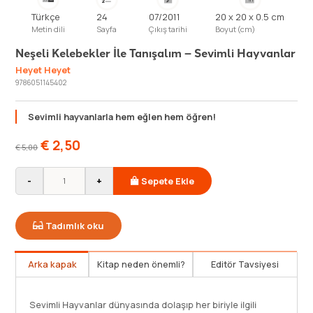
Türkçe
24
07/2011
20 x 20 x 0.5 cm
Metin dili
Sayfa
Çıkış tarihi
Boyut (cm)
Neşeli Kelebekler İle Tanışalım – Sevimli Hayvanlar
Heyet Heyet
9786051145402
Sevimli hayvanlarla hem eğlen hem öğren!
€
2,50
€
5,00
-
+
Sepete Ekle
Tadımlık oku
Arka kapak
Kitap neden önemli?
Editör Tavsiyesi
Sevimli Hayvanlar dünyasında dolaşıp her biriyle ilgili