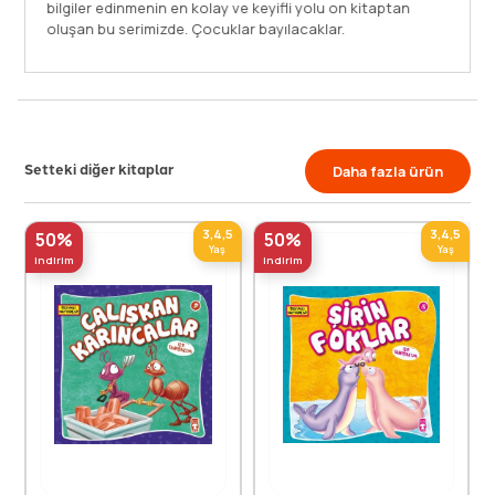
bilgiler edinmenin en kolay ve keyifli yolu on kitaptan
oluşan bu serimizde. Çocuklar bayılacaklar.
Setteki diğer kitaplar
Daha fazla ürün
3,4,5
3,4,5
50%
50%
Yaş
Yaş
indirim
indirim