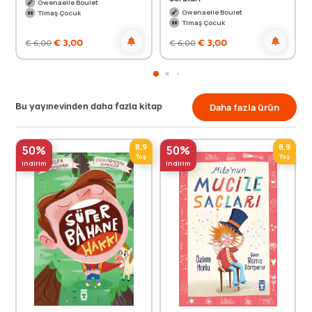
Gwenaelle Boulet
Gwenaelle Boulet
Timaş Çocuk
Timaş Çocuk
€
3,00
€
3,00
€
6,00
€
6,00
Bu yayınevinden daha fazla kitap
Daha fazla ürün
8,9
8,9
50%
50%
Yaş
Yaş
indirim
indirim