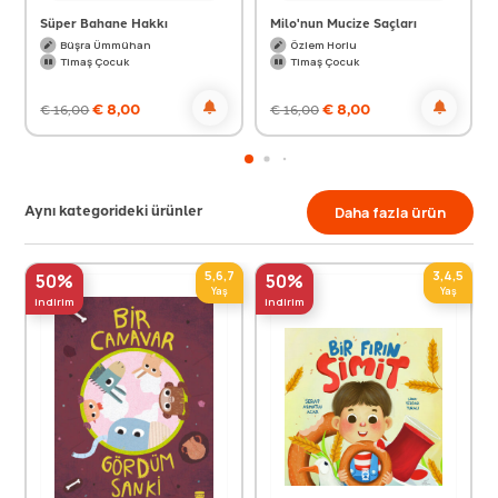
Süper Bahane Hakkı
Milo'nun Mucize Saçları
Büşra Ümmühan
Özlem Horlu
Timaş Çocuk
Timaş Çocuk
€
8,00
€
8,00
€
16,00
€
16,00
Aynı kategorideki ürünler
Daha fazla ürün
5,6,7
3,4,5
50%
50%
Yaş
Yaş
indirim
indirim