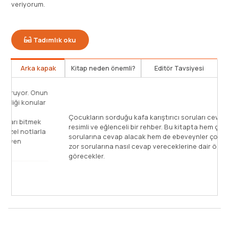
veriyorum.
Tadımlık oku
Arka kapak
Kitap neden önemli?
Editör Tavsiyesi
Yaman her çocuk gibi merak ediyor, sorular soruyor. Onun
soruları her çocuğun merak ettiği, yanıt beklediği konular
üstüne. Anne ve babaların çocuklarıyla birlikte
okuyabilecekleri bu kitaplarda, Yaman’ın soruları bitmek
bilmiyor! Anneler ve babalar için hazırlanmış özel notlarla
zenginleştirilmiş YAMAN ve Onun Bitmek Bilmeyen
Soruları kitapları [...]
Devamını Oku