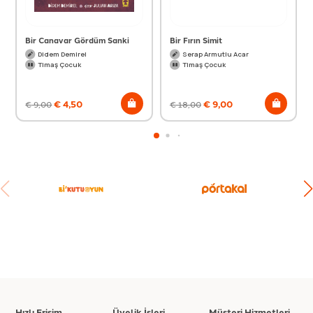
Bir Canavar Gördüm Sanki
Bir Fırın Simit
Didem Demirel
Serap Armutlu Acar
Timaş Çocuk
Timaş Çocuk
€
4,50
€
9,00
€
9,00
€
18,00
Hızlı Erişim
Üyelik İşleri
Müşteri Hizmetleri