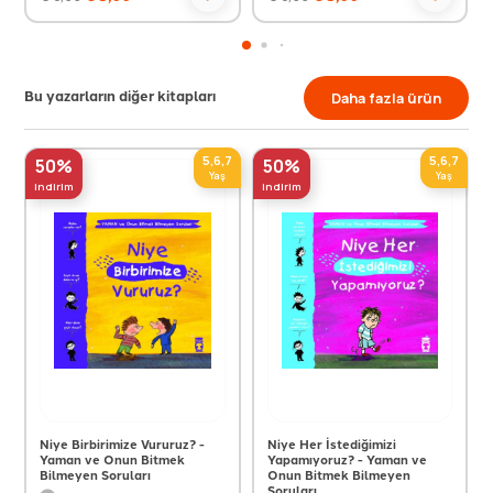
Bu yazarların diğer kitapları
Daha fazla ürün
5,6,7
5,6,7
50%
50%
Yaş
Yaş
indirim
indirim
Niye Birbirimize Vururuz? -
Niye Her İstediğimizi
Yaman ve Onun Bitmek
Yapamıyoruz? - Yaman ve
Bilmeyen Soruları
Onun Bitmek Bilmeyen
Soruları