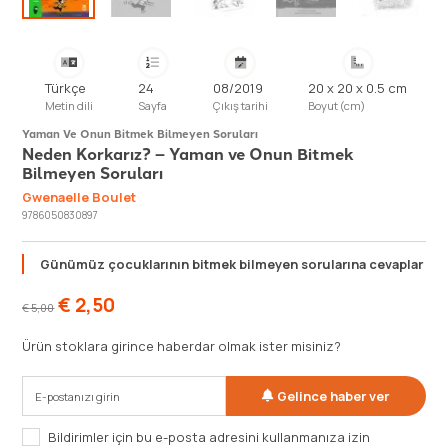
Türkçe
24
08/2019
20 x 20 x 0.5 cm
Metin dili
Sayfa
Çıkış tarihi
Boyut (cm)
Yaman Ve Onun Bitmek Bilmeyen Soruları
Neden Korkarız? – Yaman ve Onun Bitmek
Bilmeyen Soruları
Gwenaelle Boulet
9786050830897
Günümüz çocuklarının bitmek bilmeyen sorularına cevaplar
€
2,50
€
5,00
Ürün stoklara girince haberdar olmak ister misiniz?
Gelince haber ver
Bildirimler için bu e-posta adresini kullanmanıza izin