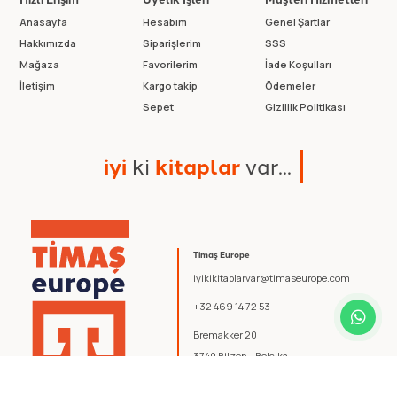
Anasayfa
Hesabım
Genel Şartlar
Hakkımızda
Siparişlerim
SSS
Mağaza
Favorilerim
İade Koşulları
İletişim
Kargo takip
Ödemeler
Sepet
Gizlilik Politikası
i
y
i
k
i
k
i
t
a
p
l
a
r
v
a
r
.
.
.
Timaş Europe
iyikikitaplarvar@timaseurope.com
+32 469 14 72 53
Bremakker 20
3740 Bilzen - Belçika