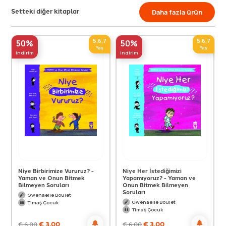
Setteki diğer kitaplar
Daha fazla ürün
5,6,7
5,6,7
50%
50%
Yaş
Yaş
indirim
indirim
Niye Birbirimize Vururuz? -
Niye Her İstediğimizi
Yaman ve Onun Bitmek
Yapamıyoruz? - Yaman ve
Bilmeyen Soruları
Onun Bitmek Bilmeyen
Soruları
Gwenaelle Boulet
Gwenaelle Boulet
Timaş Çocuk
Timaş Çocuk
€
3,00
€
3,00
€
6,00
€
6,00