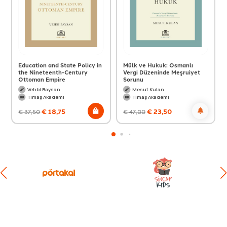
Education and State Policy in
Mülk ve Hukuk: Osmanlı
the Nineteenth-Century
Vergi Düzeninde Meşruiyet
Ottoman Empire
Sorunu
Vehbi Baysan
Mesut Kulan
Timaş Akademi
Timaş Akademi
€
18,75
€
23,50
€
37,50
€
47,00