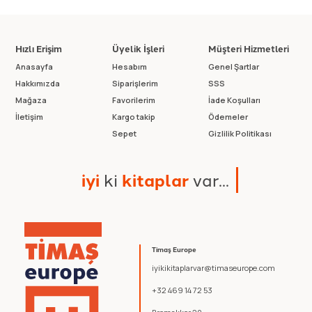
Hızlı Erişim
Üyelik İşleri
Müşteri Hizmetleri
Anasayfa
Hesabım
Genel Şartlar
Hakkımızda
Siparişlerim
SSS
Mağaza
Favorilerim
İade Koşulları
İletişim
Kargo takip
Ödemeler
Sepet
Gizlilik Politikası
i
y
i
k
i
k
i
t
a
p
l
a
r
v
a
r
.
.
.
Timaş Europe
iyikikitaplarvar@timaseurope.com
+32 469 14 72 53