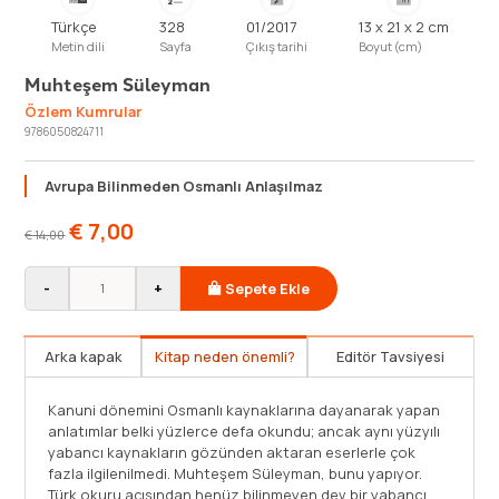
Türkçe
328
01/2017
13 x 21 x 2 cm
Metin dili
Sayfa
Çıkış tarihi
Boyut (cm)
Muhteşem Süleyman
Özlem Kumrular
9786050824711
Avrupa Bilinmeden Osmanlı Anlaşılmaz
€
7,00
€
14,00
-
+
Sepete Ekle
Arka kapak
Kitap neden önemli?
Editör Tavsiyesi
Kanuni dönemini Osmanlı kaynaklarına dayanarak yapan
anlatımlar belki yüzlerce defa okundu; ancak aynı yüzyılı
yabancı kaynakların gözünden aktaran eserlerle çok
fazla ilgilenilmedi. Muhteşem Süleyman, bunu yapıyor.
Türk okuru açısından henüz bilinmeyen dev bir yabancı