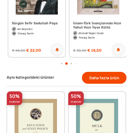
Sürgün Sefir Sadullah Paşa
İslam-Türk İnançlarında Hızır
Yahut Hızır İlyas Kültü
Ali Akyıldız
Ahmet Yaşar Ocak
Timaş Tarih
Timaş Tarih
€
22,00
€
16,50
€
44,00
€
33,00
Aynı kategorideki ürünler
Daha fazla ürün
50%
50%
indirim
indirim