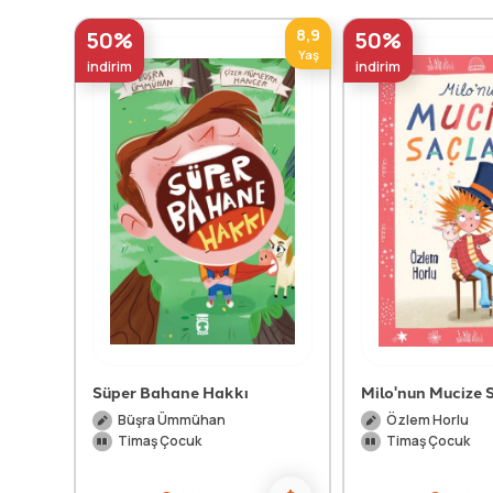
8,9
50%
50%
Yaş
indirim
indirim
Süper Bahane Hakkı
Milo'nun Mucize S
Büşra Ümmühan
Özlem Horlu
Timaş Çocuk
Timaş Çocuk