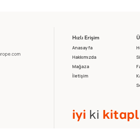
Hızlı Erişim
Ü
Anasayfa
H
europe.com
Hakkımızda
S
Mağaza
F
İletişim
K
S
i
y
i
k
i
k
i
t
a
p
l