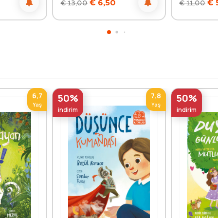
€
6,50
€
€
13,00
€
11,00
6,7
7,8
50%
50%
Yaş
Yaş
indirim
indirim