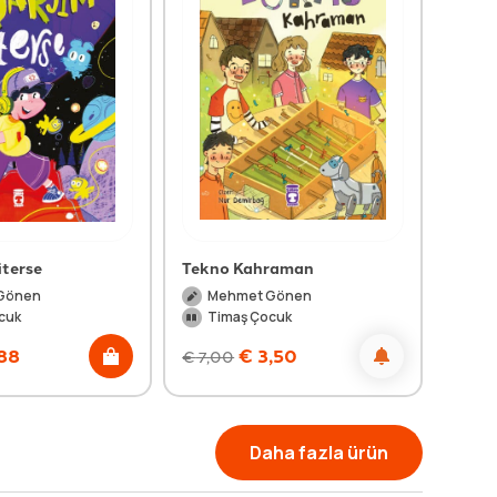
iterse
Tekno Kahraman
Gönen
Mehmet Gönen
cuk
Timaş Çocuk
88
€
3,50
€
7,00
Daha fazla ürün