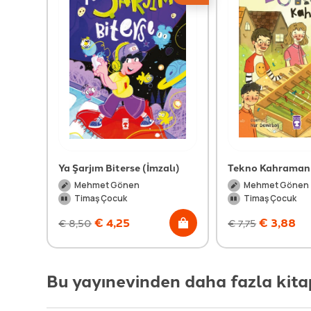
Ya Şarjım Biterse (İmzalı)
Tekno Kahraman 
Mehmet Gönen
Mehmet Gönen
Timaş Çocuk
Timaş Çocuk
€
4,25
€
3,88
€
8,50
€
7,75
Bu yayınevinden daha fazla kita