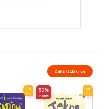
amları pekiştirir ve bu sırada eğlenceli
ra sunar.
Daha fazla ürün
7,8
7,8
50%
Yaş
Yaş
indirim