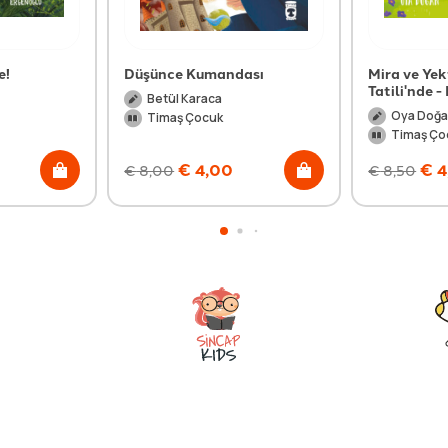
e!
Düşünce Kumandası
Mira ve Ye
Tatili'nde 
Betül Karaca
Oya Doğ
Timaş Çocuk
Timaş Ço
€
4,00
€
4
€
8,00
€
8,50