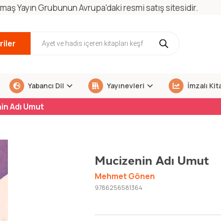
maş Yayın Grubunun Avrupa'daki resmi satış sitesidir.
iler
Yabancı Dil
Yayınevleri
İmzalı Kit
in Adı Umut
Mucizenin Adı Umut
Mehmet Gönen
9786256581364