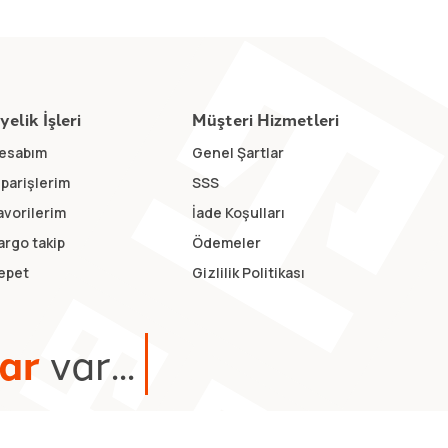
yelik İşleri
Müşteri Hizmetleri
esabım
Genel Şartlar
iparişlerim
SSS
avorilerim
İade Koşulları
argo takip
Ödemeler
epet
Gizlilik Politikası
a
r
v
a
r
.
.
.