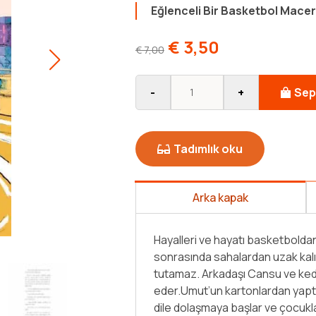
Eğlenceli Bir Basketbol Macer
€
3,50
€
7,00
-
+
Sep
Tadımlık oku
Arka kapak
geçirdiği kaza
nu basketboldan uzak
Mucizenin Adı Umut, çocukların ha
etbol macerası devam
Onlara pes etmemeyi ve zorlukla
yunu bir anda dilden
dönüşümün önemini hatırlatır ve çe
bir soluk kazanır. [...]