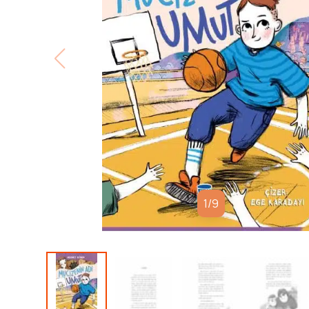
1
/
9
Hayalleri ve hayatı basketboldan ibaret olan Umut, 
sonrasında sahalardan uzak kalır. Ancak bu bile o
tutamaz. Arkadaşı Cansu ve kedisi Miskin’le bask
eder.Umut’un kartonlardan yaptığı mini basketbol o
dile dolaşmaya başlar ve çocuklar için basketbol yeni 