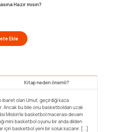
asına Hazır mısın?
ete Ekle
Kitap neden önemli?
yal gücü ve yaratıcılıklarını destekler.
rın üstesinden gelmeyi aşılar. Geri
vre bilinci üzerine farkındalık geliştirir.