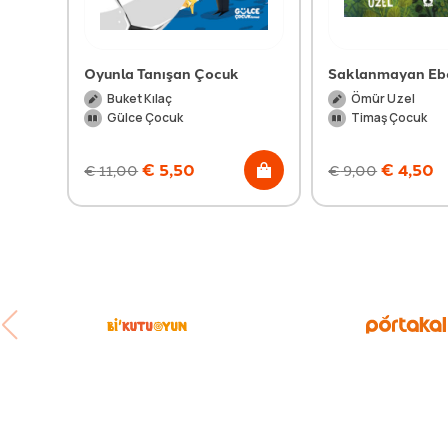
Oyunla Tanışan Çocuk
Saklanmayan Eb
Buket Kılaç
Ömür Uzel
Gülce Çocuk
Timaş Çocuk
€
5,50
€
4,50
€
11,00
€
9,00