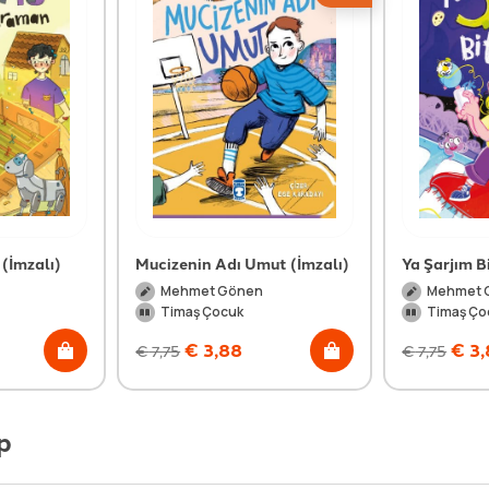
(İmzalı)
Mucizenin Adı Umut (İmzalı)
Ya Şarjım B
Mehmet Gönen
Mehmet 
Timaş Çocuk
Timaş Ço
€
3,88
€
3,
€
7,75
€
7,75
p