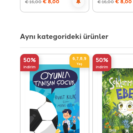
€
8,00
€
8,00
€
16,00
€
16,00
Aynı kategorideki ürünler
6,7,8,9
50%
50%
Yaş
indirim
indirim