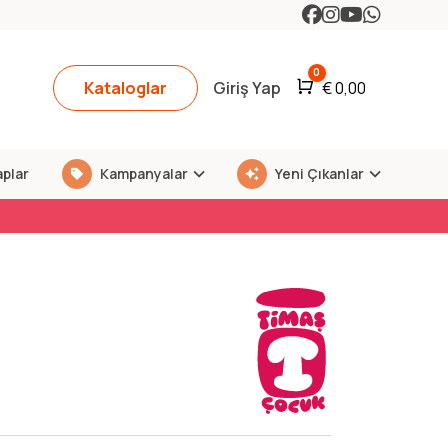
0
Kataloglar
Giriş Yap
Araba
€
0,00
aplar
Kampanyalar
Yeni Çıkanlar