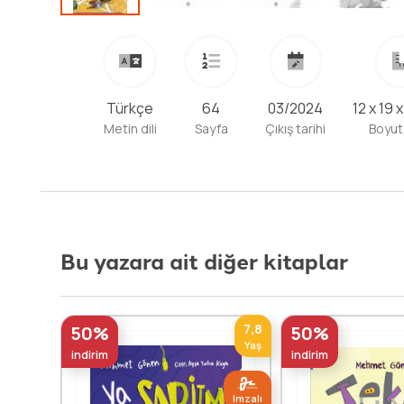
Devamını Oku
Türkçe
64
03/2024
12 x 19 
Metin dili
Sayfa
Çıkış tarihi
Boyut
Bu yazara ait diğer kitaplar
7,8
50%
50%
Yaş
indirim
indirim
Imzalı