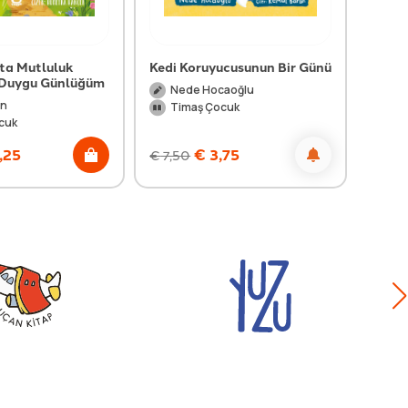
kta Mutluluk
Kedi Koruyucusunun Bir Günü
Düny
- Duygu Günlüğüm
Nede Hocaoğlu
Me
an
Timaş Çocuk
Ti
cuk
,25
€
3,75
€
7,50
€
9,0