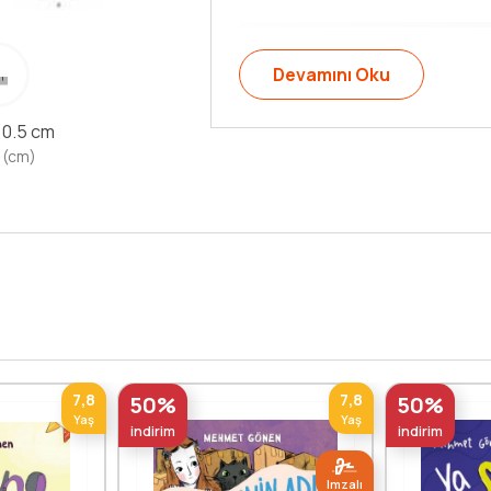
Arkadaşlık ve dayanışma gibi kavr
çizimleriyle sürükleyici bir mace
x 0.5 cm
 (cm)
7,8
7,8
50%
50%
Yaş
Yaş
indirim
indirim
Imzalı