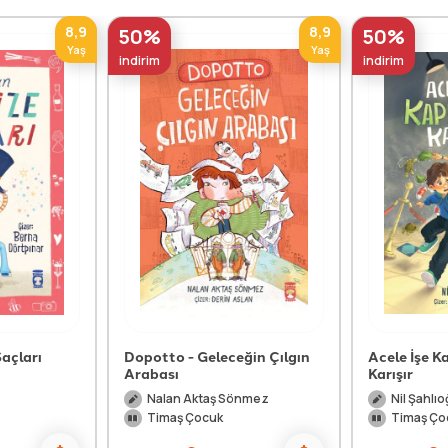
8,9
8,9
50%
50%
Yaş
Yaş
indirim
indirim
açları
Dopotto - Geleceğin Çılgın
Acele İşe 
Arabası
Karışır
Nalan Aktaş Sönmez
Nil Şahlıo
Timaş Çocuk
Timaş Ço