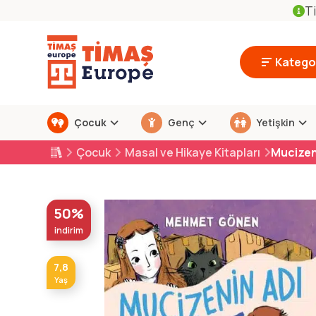
Ti
Kategor
Çocuk
Genç
Yetişkin
Çocuk
Masal ve Hikaye Kitapları
Mucizen
50%
indirim
7,8
Yaş