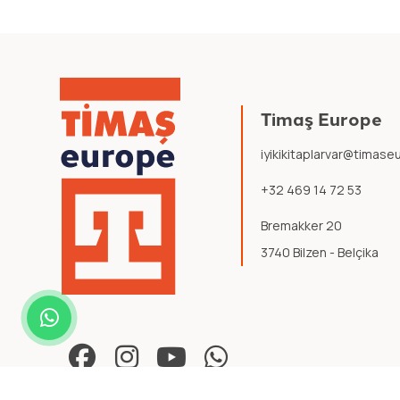
Timaş Europe
iyikikitaplarvar@timas
+32 469 14 72 53
Bremakker 20
3740 Bilzen - Belçika