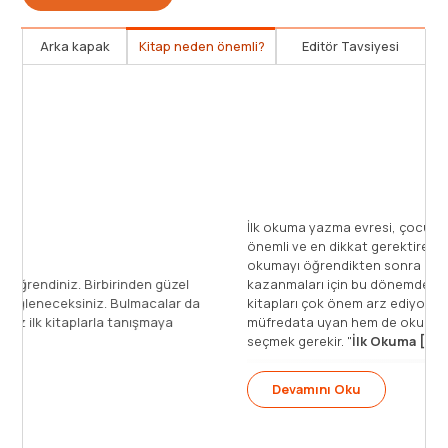
Arka kapak
Kitap neden önemli?
Editör Tavsiyesi
İlk okuma yazma evresi, çocukların okul hayatının en
önemli ve en dikkat gerektiren dönemidir. Çocukların
okumayı öğrendikten sonra okuma alışkanlığı
kazanmaları için bu dönemde tanıştıkları ilk okuma
kitapları çok önem arz ediyor. Bunun için de hem
müfredata uyan hem de okumayı sevdiren kitaplar
seçmek gerekir. "
İlk Okuma [...]
Devamını Oku