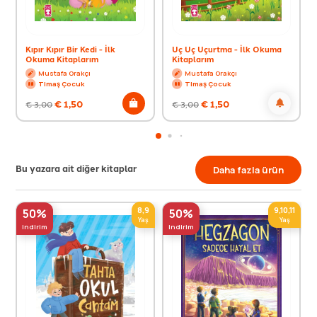
Kıpır Kıpır Bir Kedi - İlk
Uç Uç Uçurtma - İlk Okuma
Okuma Kitaplarım
Kitaplarım
Mustafa Orakçı
Mustafa Orakçı
Timaş Çocuk
Timaş Çocuk
€
1,50
€
1,50
€
3,00
€
3,00
Bu yazara ait diğer kitaplar
Daha fazla ürün
8,9
9,10,11
50%
50%
Yaş
Yaş
indirim
indirim