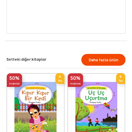
Setteki diğer kitaplar
Daha fazla ürün
6
6
50%
50%
Yaş
Yaş
indirim
indirim