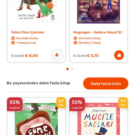
Tahta Okul Çantam
Hegzagon - Sadece Hayal Et
Mustafa Orakçı
Mustafa Orakçı
Timaş Çocuk
İlk Genç Timaş
€
8,00
€
5,75
€
16,00
€
11,50
Bu yayınevinden daha fazla kitap
Daha fazla ürün
8,9
8,9
50%
50%
Yaş
Yaş
indirim
indirim