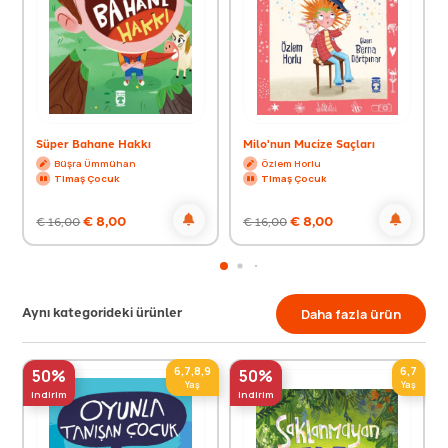
Süper Bahane Hakkı
Milo'nun Mucize Saçları
Büşra Ümmühan
Özlem Horlu
Timaş Çocuk
Timaş Çocuk
€
8,00
€
8,00
€
16,00
€
16,00
Aynı kategorideki ürünler
Daha fazla ürün
6,7,8,9
6,7
50%
50%
Yaş
Yaş
indirim
indirim