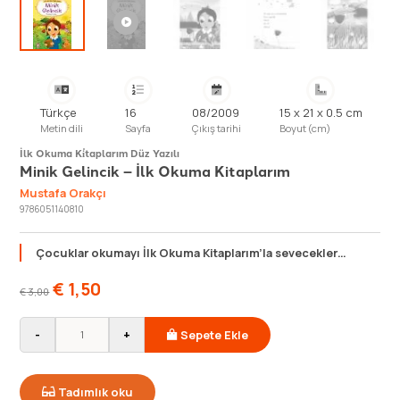
Türkçe
16
08/2009
15 x 21 x 0.5 cm
Metin dili
Sayfa
Çıkış tarihi
Boyut (cm)
İlk Okuma Ki̇taplarım Düz Yazılı
Minik Gelincik – İlk Okuma Kitaplarım
Mustafa Orakçı
9786051140810
Çocuklar okumayı İlk Okuma Kitaplarım’la sevecekler…
€
1,50
€
3,00
-
+
Sepete Ekle
Tadımlık oku