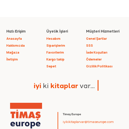
Hızlı Erişim
Üyelik İşleri
Müşteri Hizmetleri
Anasayfa
Hesabım
Genel Şartlar
Hakkımızda
Siparişlerim
SSS
Mağaza
Favorilerim
İade Koşulları
İletişim
Kargo takip
Ödemeler
Sepet
Gizlilik Politikası
i
y
i
k
i
k
i
t
a
p
l
a
r
v
a
r
.
.
.
Timaş Europe
iyikikitaplarvar@timaseurope.com