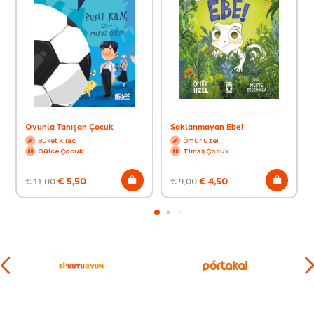
Oyunla Tanışan Çocuk
Saklanmayan Ebe!
Buket Kılaç
Ömür Uzel
Gülce Çocuk
Timaş Çocuk
€
5,50
€
4,50
€
11,00
€
9,00