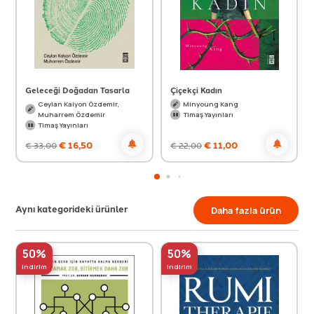
Geleceği Doğadan Tasarla
Çiçekçi Kadın
Ceylan Kalyon Özdemir,
Minyoung Kang
Muharrem Özdemir
Timaş Yayınları
Timaş Yayınları
€
16,50
€
11,00
€
33,00
€
22,00
Aynı kategorideki ürünler
Daha fazla ürün
50%
50%
indirim
indirim