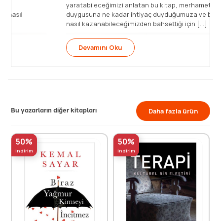
üretmesi ve çoğaltmasından, başka insanların
yar
önceliklerine ihtiyaç vermesine… Başkalarına nasıl
duy
göründüğümüz değil, başka [...]
nas
Devamını Oku
Bu yazarların diğer kitapları
Daha fazla ürün
50%
50%
indirim
indirim