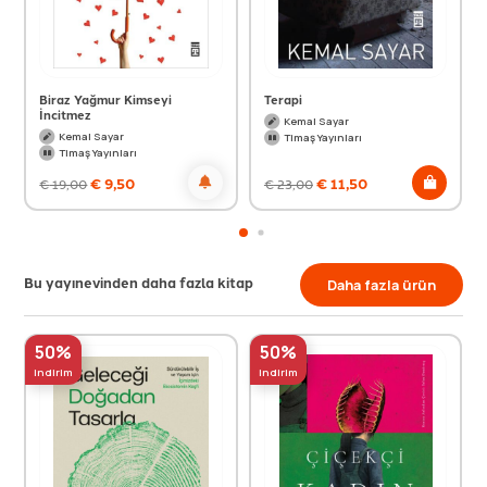
Biraz Yağmur Kimseyi
Terapi
İncitmez
Kemal Sayar
Kemal Sayar
Timaş Yayınları
Timaş Yayınları
€
9,50
€
11,50
€
19,00
€
23,00
Bu yayınevinden daha fazla kitap
Daha fazla ürün
50%
50%
indirim
indirim