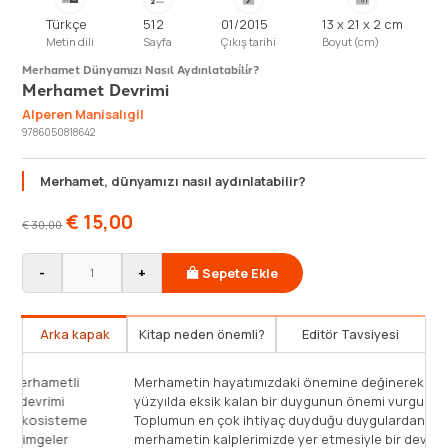
Türkçe
512
01/2015
13 x 21 x 2 cm
Metin dili
Sayfa
Çıkış tarihi
Boyut (cm)
Merhamet Dünyamızı Nasıl Aydınlatabi̇li̇r?
Merhamet Devrimi
Alperen Manisalıgil
9786050818642
Merhamet, dünyamızı nasıl aydınlatabilir?
€
15,00
€
30,00
-
+
Sepete Ekle
Arka kapak
Kitap neden önemli?
Editör Tavsiyesi
Mütevazı insanların daha diğerkâm ve daha merhametli
Mer
oldukları biliniyor. O halde dünyaya bir tevazu devrimi
yüz
gerek. Bir merhamet devrimi: Egosistemden ekosisteme
Top
geçmeliyiz. İnsanın kendi benliğine dair olumlu imgeler
mer