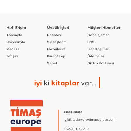
Hızlı Erişim
Üyelik İşleri
Müşteri Hizmetleri
Anasayfa
Hesabım
Genel Şartlar
Hakkımızda
Siparişlerim
SSS
Mağaza
Favorilerim
İade Koşulları
İletişim
Kargo takip
Ödemeler
Sepet
Gizlilik Politikası
i
y
i
k
i
k
i
t
a
p
l
a
r
v
a
r
.
.
.
Timaş Europe
iyikikitaplarvar@timaseurope.com
+32 469 14 72 53