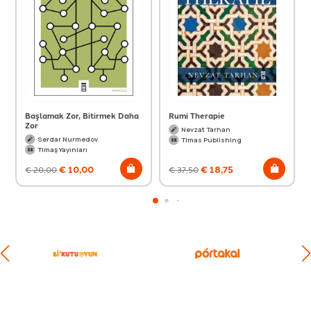
Başlamak Zor, Bitirmek Daha
Rumi Therapie
Zor
Nevzat Tarhan
Serdar Nurmedov
Timas Publishing
Timaş Yayınları
€
10,00
€
18,75
€
20,00
€
37,50