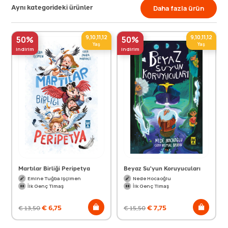
Aynı kategorideki ürünler
Daha fazla ürün
9,10,11,12
9,10,11,12
50%
50%
Yaş
Yaş
indirim
indirim
Martılar Birliği Peripetya
Beyaz Su'yun Koruyucuları
Emine Tuğba Işçimen
Nede Hocaoğlu
İlk Genç Timaş
İlk Genç Timaş
€
6,75
€
7,75
€
13,50
€
15,50