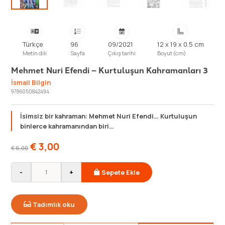
Türkçe
96
09/2021
12 x 19 x 0.5 cm
Metin dili
Sayfa
Çıkış tarihi
Boyut (cm)
Mehmet Nuri Efendi – Kurtuluşun Kahramanları 3
İsmail Bilgin
9786050842494
İsimsiz bir kahraman: Mehmet Nuri Efendi… Kurtuluşun
binlerce kahramanından biri…
€
3,00
€
6,00
-
+
Sepete Ekle
Tadımlık oku