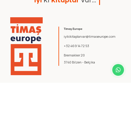
Timaş Europe
iyikikitaplarvar@timaseurope.com
+32 469 14 72 53
Bremakker 20
3740 Bilzen - Belçika
© 2026 Timaş Europe. Tüm hakları saklıdır.
Şartlar ve Koşullar
.
Gizlilik Politikası
.