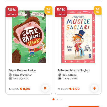
8,9
8,9
50%
50%
Yaş
Yaş
indirim
indirim
Süper Bahane Hakkı
Milo'nun Mucize Saçları
Büşra Ümmühan
Özlem Horlu
Timaş Çocuk
Timaş Çocuk
€
8,00
€
8,00
€
16,00
€
16,00