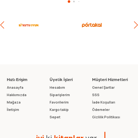
Hızlı Erişim
Üyelik İşleri
Müşteri Hizmetleri
Anasayfa
Hesabım
Genel Şartlar
Hakkımızda
Siparişlerim
SSS
Mağaza
Favorilerim
İade Koşulları
İletişim
Kargo takip
Ödemeler
Sepet
Gizlilik Politikası
i
y
i
k
i
k
i
t
a
p
l
a
r
v
a
r
.
.
.