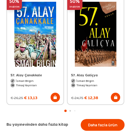
50%
50%
indirim
indirim
57. Alay Çanakkale
57. Alay Galiçya
İsmail Bilgin
İsmail Bilgin
Timaş Yayınları
Timaş Yayınları
€
13,13
€
12,38
€
26,25
€
24,75
Bu yayınevinden daha fazla kitap
Daha fazla ürün