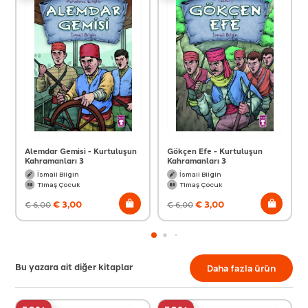
Alemdar Gemisi - Kurtuluşun
Gökçen Efe - Kurtuluşun
Kahramanları 3
Kahramanları 3
İsmail Bilgin
İsmail Bilgin
Timaş Çocuk
Timaş Çocuk
€
3,00
€
3,00
€
6,00
€
6,00
Bu yazara ait diğer kitaplar
Daha fazla ürün