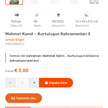
Türkçe
96
09/2021
12 x 19 x 0.5 cm
Metin dili
Sayfa
Çıkış tarihi
Boyut (cm)
Mehmet Kamil – Kurtuluşun Kahramanları 3
İsmail Bilgin
9786050842500
İsimsiz bir kahraman: Mehmet Kâmil… Kurtuluşun binlerce
kahramanından biri…
€
3,00
€
6,00
-
+
Sepete Ekle
Tadımlık oku