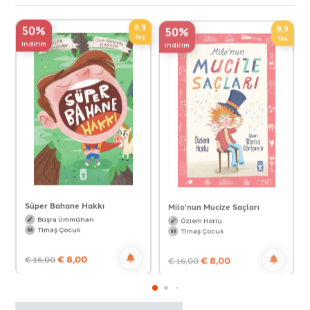
8,9
8,9
50%
50%
Yaş
Yaş
indirim
indirim
Süper Bahane Hakkı
Milo'nun Mucize Saçları
Büşra Ümmühan
Özlem Horlu
Timaş Çocuk
Timaş Çocuk
€
8,00
€
8,00
€
16,00
€
16,00