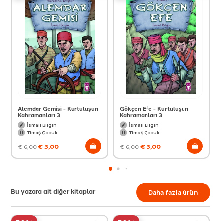
Alemdar Gemisi - Kurtuluşun
Gökçen Efe - Kurtuluşun
Kahramanları 3
Kahramanları 3
İsmail Bilgin
İsmail Bilgin
Timaş Çocuk
Timaş Çocuk
€
3,00
€
3,00
€
6,00
€
6,00
Bu yazara ait diğer kitaplar
Daha fazla ürün