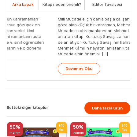
Arka kapak
Kitap neden önemli?
Editör Tavsiyesi
Timaş Çocuk'un çok sevilen "Kurtuluşun Kahramanları"
dizisi devam ediyor. Yine birbirinden cesur, gözüpek on
kişi, yine birbirinden sürükleyici, heyecan verici, kimi
zaman hüzünlendirici on hikâye... Tarihî romanların usta
kalemi İsmail Bilgin'den, ilköğretim 3. ve 4. sınıf öğrencileri
için hazırlanmış, tarihimizin kahramanlarını ve o dönemi
[...]
Devamını Oku
Setteki diğer kitaplar
Daha fazla ürün
9,10
9,10
50%
50%
Yaş
Yaş
indirim
indirim