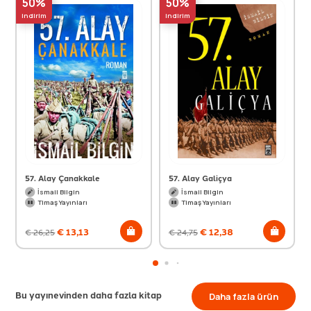
50%
50%
indirim
indirim
57. Alay Çanakkale
57. Alay Galiçya
İsmail Bilgin
İsmail Bilgin
Timaş Yayınları
Timaş Yayınları
€
13,13
€
12,38
€
26,25
€
24,75
Bu yayınevinden daha fazla kitap
Daha fazla ürün