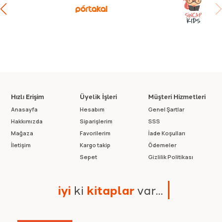
Hızlı Erişim
Üyelik İşleri
Müşteri Hizmetleri
Anasayfa
Hesabım
Genel Şartlar
Hakkımızda
Siparişlerim
SSS
Mağaza
Favorilerim
İade Koşulları
İletişim
Kargo takip
Ödemeler
Sepet
Gizlilik Politikası
i
y
i
k
i
k
i
t
a
p
l
a
r
v
a
r
.
.
.