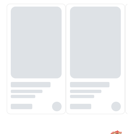
Aynı kategorideki ürünler
Daha fazla ürün
9,10,11,12
9,10,11,12
50%
50%
Yaş
Yaş
indirim
indirim
Martılar Birliği Peripetya
Beyaz Su'yun Koruyucuları
Emine Tuğba Işçimen
Nede Hocaoğlu
İlk Genç Timaş
İlk Genç Timaş
€
6,75
€
7,75
€
13,50
€
15,50