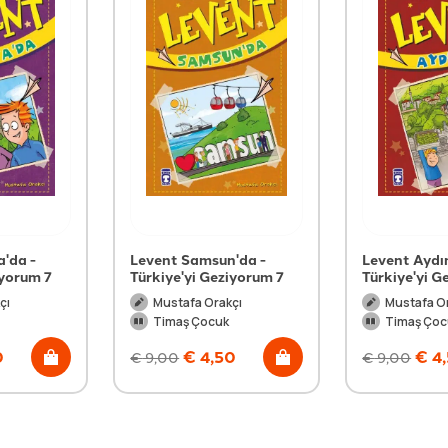
'da -
Levent Samsun'da -
Levent Aydın
iyorum 7
Türkiye'yi Geziyorum 7
Türkiye'yi G
çı
Mustafa Orakçı
Mustafa O
Timaş Çocuk
Timaş Çoc
0
€
4,50
€
4
€
9,00
€
9,00