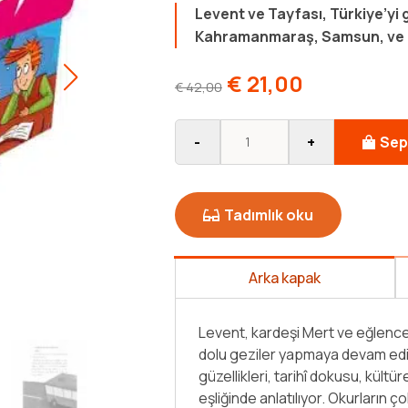
Levent ve Tayfası, Türkiye’y
Kahramanmaraş, Samsun, ve T
€
21,00
€
42,00
-
+
Sep
Tadımlık oku
Arka kapak
Levent, kardeşi Mert ve eğlenceli 
dolu geziler yapmaya devam ediyo
güzellikleri, tarihî dokusu, kültü
eşliğinde anlatılıyor. Okurların ç