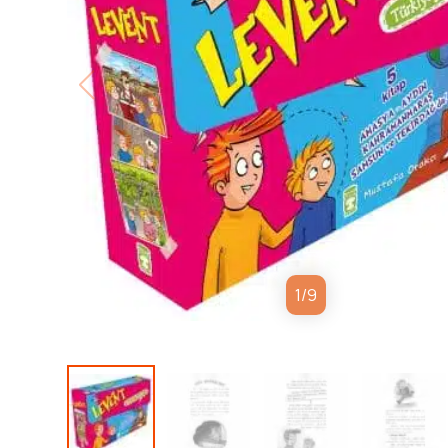
1
/
9