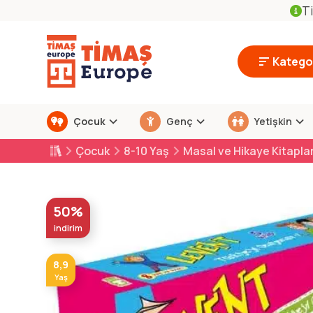
Ti
Kategor
Çocuk
Genç
Yetişkin
Çocuk
8-10 Yaş
Masal ve Hikaye Kitaplar
50%
indirim
8,9
Yaş