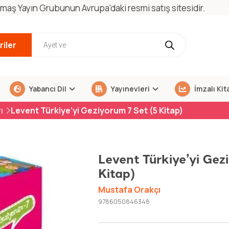
maş Yayın Grubunun Avrupa'daki resmi satış sitesidir.
iler
Yabancı Dil
Yayınevleri
İmzalı Kit
ı
Levent Türkiye’yi Geziyorum 7 Set (5 Kitap)
Levent Türkiye’yi Gez
Kitap)
Mustafa Orakçı
9786050846348