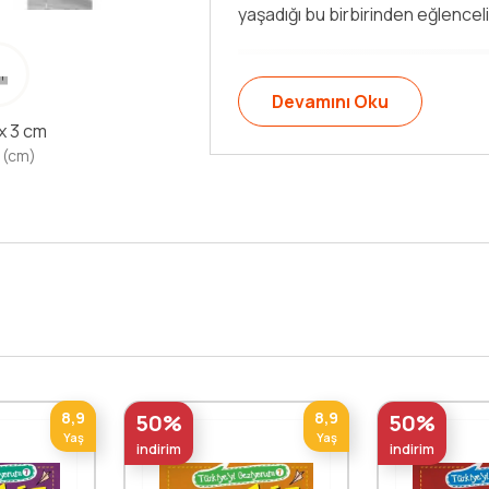
yaşadığı bu birbirinden eğlenceli
Devamını Oku
 x 3 cm
 (cm)
8,9
8,9
50%
50%
Yaş
Yaş
indirim
indirim