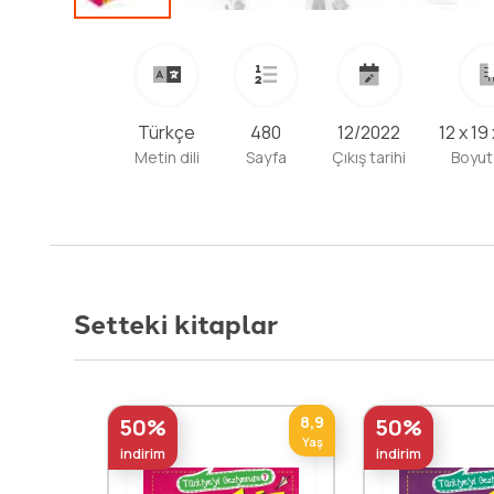
Türkçe
480
12/2022
12 x 19
Metin dili
Sayfa
Çıkış tarihi
Boyut
Setteki kitaplar
8,9
50%
50%
Yaş
indirim
indirim