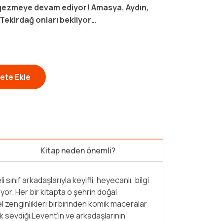
i gezmeye devam ediyor! Amasya, Aydın,
ekirdağ onları bekliyor…
ete Ekle
Kitap neden önemli?
sınıf arkadaşlarıyla keyifli, heyecanlı, bilgi
Levent Türki
r. Her bir kitapta o şehrin doğal
çıkıyor. Her 
rel zenginlikleri birbirinden komik maceralar
yerler; kimi
ok sevdiği Levent’in ve arkadaşlarının
anlatılıyor. 