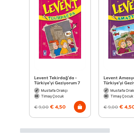
Levent Tekirdağ'da -
Levent Amasya
Türkiye'yi Geziyorum 7
Türkiye'yi Gez
Mustafa Orakçı
Mustafa Orak
Timaş Çocuk
Timaş Çocuk
€
4,50
€
4,5
€
9,00
€
9,00