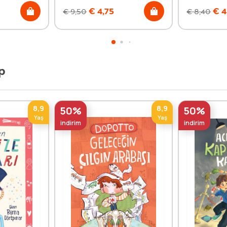
€
4,75
€
4
€
9,50
€
8,40
p
8,9
8,9
50%
50%
Yaş
Yaş
indirim
indirim