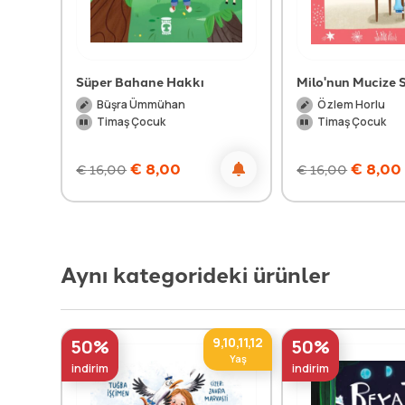
Süper Bahane Hakkı
Milo'nun Mucize S
Büşra Ümmühan
Özlem Horlu
Timaş Çocuk
Timaş Çocuk
€
8,00
€
8,00
€
16,00
€
16,00
Aynı kategorideki ürünler
9,10,11,12
50%
50%
Yaş
indirim
indirim