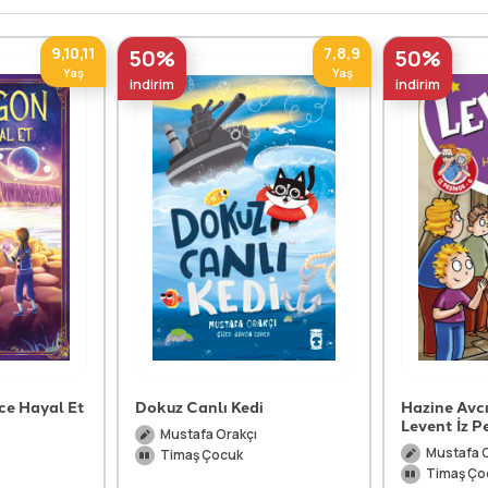
9,10,11
7,8,9
50%
50%
Yaş
Yaş
indirim
indirim
ce Hayal Et
Dokuz Canlı Kedi
Hazine Avcıl
Levent İz P
Mustafa Orakçı
Mustafa 
Timaş Çocuk
Timaş Ço