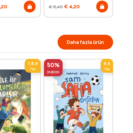
,20
€
4,20
€
8,40
€
8,4
Daha fazla ürün
7,8,9
8,9
50%
50%
Yaş
Yaş
indirim
indirim