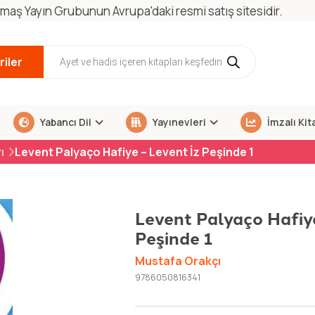
maş Yayın Grubunun Avrupa'daki resmi satış sitesidir.
iler
Yabancı Dil
Yayınevleri
İmzalı Kit
ı
Levent Palyaço Hafiye – Levent İz Peşinde 1
Levent Palyaço Hafiye
Peşinde 1
Mustafa Orakçı
9786050816341