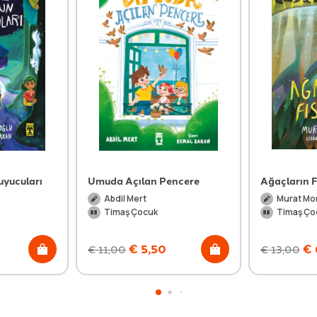
uyucuları
Umuda Açılan Pencere
Ağaçların Fı
Abdil Mert
Murat Mo
Timaş Çocuk
Timaş Ço
€
5,50
€
€
11,00
€
13,00