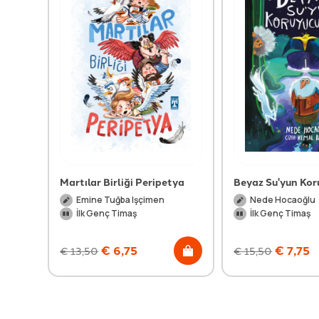
Martılar Birliği Peripetya
Beyaz Su'yun Kor
Emine Tuğba Işçimen
Nede Hocaoğlu
İlk Genç Timaş
İlk Genç Timaş
€
6,75
€
7,75
€
13,50
€
15,50