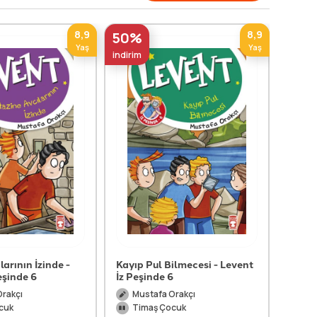
8,9
8,9
50%
50%
Yaş
Yaş
indirim
indirim
arının İzinde -
Kayıp Pul Bilmecesi - Levent
Şüphel
eşinde 6
İz Peşinde 6
Leven
Orakçı
Mustafa Orakçı
Mu
cuk
Timaş Çocuk
Ti