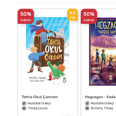
8,9
50%
50%
Yaş
indirim
indirim
Tahta Okul Çantam
Hegzagon - Sade
Mustafa Orakçı
Mustafa Orakçı
Timaş Çocuk
İlk Genç Timaş