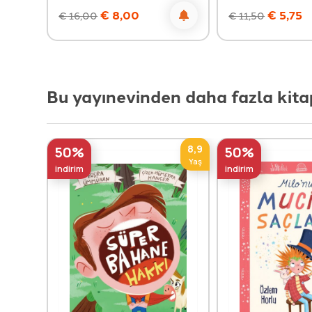
€
8,00
€
5,75
€
16,00
€
11,50
Bu yayınevinden daha fazla kita
8,9
50%
50%
Yaş
indirim
indirim