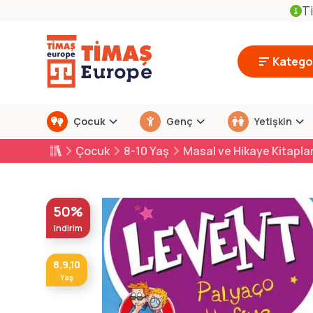
Ti
Kategor
Çocuk
Genç
Yetişkin
Çocuk
8-10 Yaş
Masal ve Hikaye Kitaplar
50%
indirim
8,9,10
Yaş