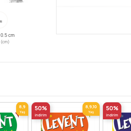
Devamını Oku
x 0.5 cm
 (cm)
8,9
8,9,10
50%
50%
Yaş
Yaş
indirim
indirim