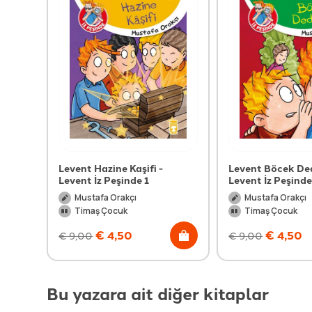
Levent Hazine Kaşifi -
Levent Böcek Ded
Levent İz Peşinde 1
Levent İz Peşinde
Mustafa Orakçı
Mustafa Orakçı
Timaş Çocuk
Timaş Çocuk
€
4,50
€
4,50
€
9,00
€
9,00
Bu yazara ait diğer kitaplar