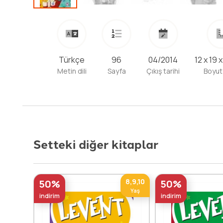
Türkçe
96
04/2014
12 x 19 
Metin dili
Sayfa
Çıkış tarihi
Boyut
Setteki diğer kitaplar
8,9,10
50%
50%
Yaş
indirim
indirim