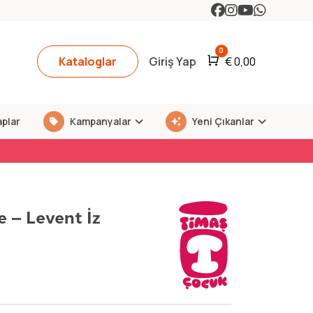
0
Kataloglar
Giriş Yap
Araba
€
0,00
aplar
Kampanyalar
Yeni Çıkanlar
 – Levent İz