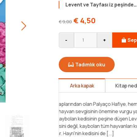
Levent ve Tayfası iz peşinde…
€
4,50
€
9,00
-
+
Sep
Tadımlık oku
Arka kapak
Kitap ne
"Levent’in en yakın arkadaşların
görünmemektedir. Ne olduğunu m
evine gidince kedisinin kayıp ol
öğrenir. Kediyi bulmak için her y
esrarengiz bir durum vardır. Birço