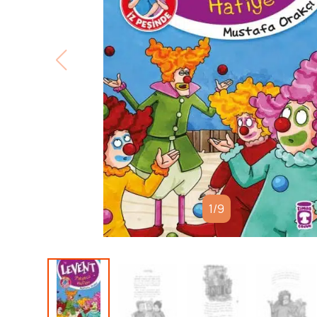
1
/
9