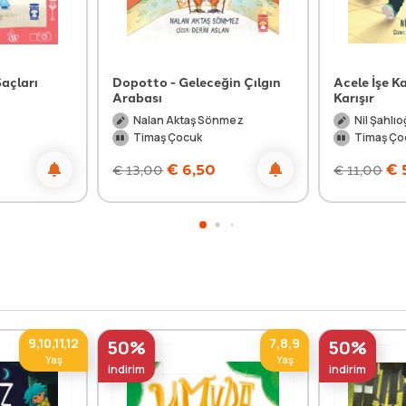
açları
Dopotto - Geleceğin Çılgın
Acele İşe 
Arabası
Karışır
Nalan Aktaş Sönmez
Nil Şahlıo
Timaş Çocuk
Timaş Ço
€
6,50
€
€
13,00
€
11,00
9,10,11,12
7,8,9
50%
50%
Yaş
Yaş
indirim
indirim