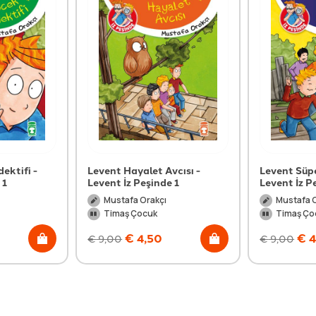
ektifi -
Levent Hayalet Avcısı -
Levent Süpe
 1
Levent İz Peşinde 1
Levent İz P
Mustafa Orakçı
Mustafa 
Timaş Çocuk
Timaş Ço
€
4,50
€
4
€
9,00
€
9,00