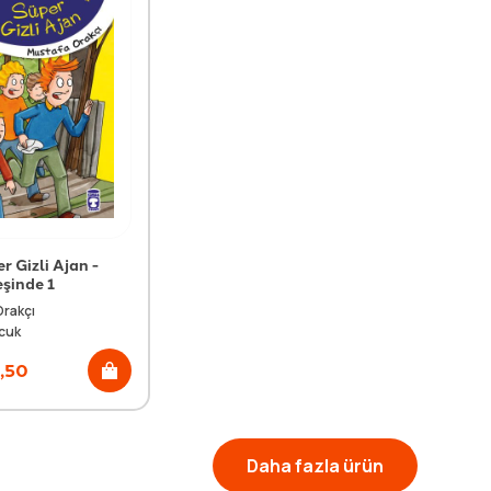
r Gizli Ajan -
eşinde 1
Orakçı
cuk
,50
Daha fazla ürün