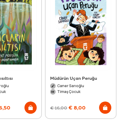
sıltısı
Müdürün Uçan Peruğu
Boyum
roğlu
Caner Sarıoğlu
Ya
cuk
Timaş Çocuk
Ti
6,50
€
8,00
€
16,00
€
15,