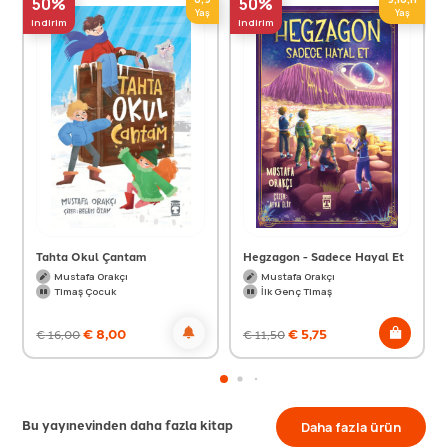
50%
50%
Yaş
Yaş
indirim
indirim
Tahta Okul Çantam
Hegzagon - Sadece Hayal Et
Mustafa Orakçı
Mustafa Orakçı
Timaş Çocuk
İlk Genç Timaş
€
8,00
€
5,75
€
16,00
€
11,50
Bu yayınevinden daha fazla kitap
Daha fazla ürün