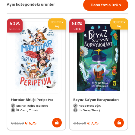
Aynı kategorideki ürünler
Daha fazla ürün
9,10,11,12
9,10,11,12
50%
50%
Yaş
Yaş
indirim
indirim
Martılar Birliği Peripetya
Beyaz Su'yun Koruyucuları
Emine Tuğba Işçimen
Nede Hocaoğlu
İlk Genç Timaş
İlk Genç Timaş
€
6,75
€
7,75
€
13,50
€
15,50