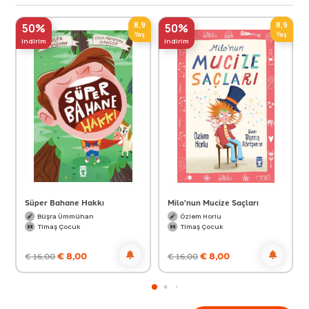
8,9
8,9
50%
50%
Yaş
Yaş
indirim
indirim
Süper Bahane Hakkı
Milo'nun Mucize Saçları
Büşra Ümmühan
Özlem Horlu
Timaş Çocuk
Timaş Çocuk
€
8,00
€
8,00
€
16,00
€
16,00