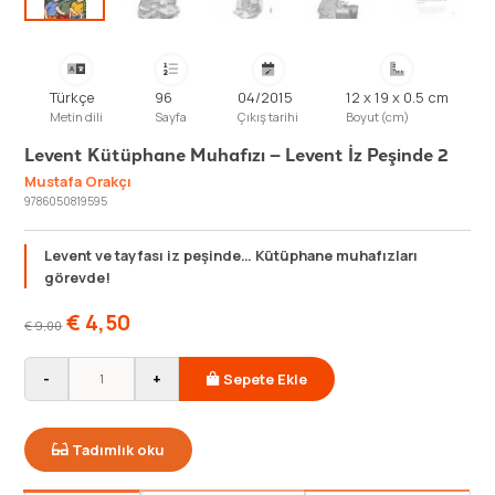
Türkçe
96
04/2015
12 x 19 x 0.5 cm
Metin dili
Sayfa
Çıkış tarihi
Boyut (cm)
Levent Kütüphane Muhafızı – Levent İz Peşinde 2
Mustafa Orakçı
9786050819595
Levent ve tayfası iz peşinde… Kütüphane muhafızları
görevde!
€
4,50
€
9,00
-
+
Sepete Ekle
Tadımlık oku