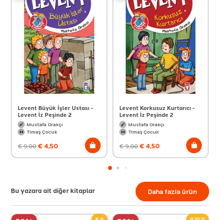
Levent Büyük İşler Ustası -
Levent Korkusuz Kurtarıcı -
Levent İz Peşinde 2
Levent İz Peşinde 2
Mustafa Orakçı
Mustafa Orakçı
Timaş Çocuk
Timaş Çocuk
€
4,50
€
4,50
€
9,00
€
9,00
Bu yazara ait diğer kitaplar
Daha fazla ürün
8,9
9,10,11