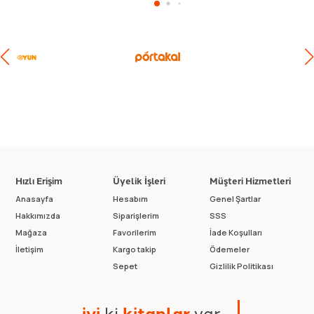
Hızlı Erişim
Üyelik İşleri
Müşteri Hizmetleri
Anasayfa
Hesabım
Genel Şartlar
Hakkımızda
Siparişlerim
SSS
Mağaza
Favorilerim
İade Koşulları
İletişim
Kargo takip
Ödemeler
Sepet
Gizlilik Politikası
i
y
i
k
i
k
i
t
a
p
l
a
r
v
a
r
.
.
.