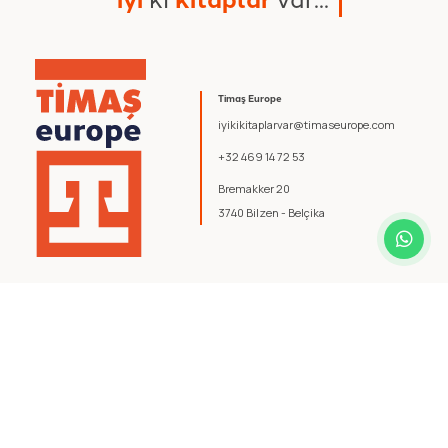
Timaş Europe
iyikikitaplarvar@timaseurope.com
+32 469 14 72 53
Bremakker 20
3740 Bilzen - Belçika
© 2026 Timaş Europe. Tüm hakları saklıdır.
Şartlar ve Koşullar
.
Gizlilik Politikası
.