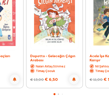
açları
Dopotto - Geleceğin Çılgın
Acele İşe 
Arabası
Karışır
Nalan Aktaş Sönmez
Nil Şahlıo
Timaş Çocuk
Timaş Ç
€
6,50
€
€
13,00
€
11,00