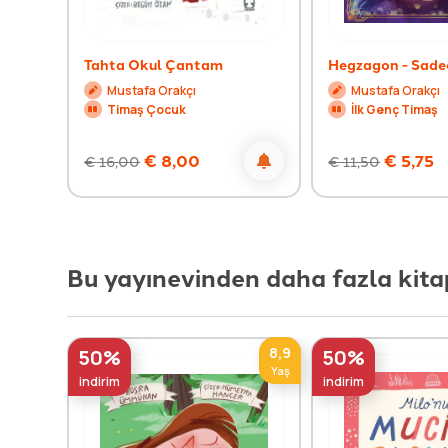
Tahta Okul Çantam
Hegzagon - Sade
Mustafa Orakçı
Mustafa Orakçı
Timaş Çocuk
İlk Genç Timaş
€
8,00
€
5,75
€
16,00
€
11,50
Bu yayınevinden daha fazla kita
8,9
50%
50%
Yaş
indirim
indirim