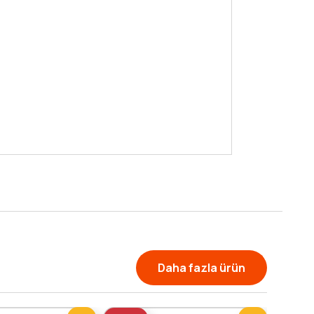
yazılan bu
kitaplarınd
ardından [...
Devamı
Oku
Daha fazla ürün