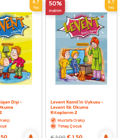
6,7
6,7
50%
50%
Yaş
Yaş
indirim
indirim
üşen Dişi -
Levent Kamil'in Uykusu -
Leven
 Okuma
Levent İlk Okuma
Leven
2
Kitaplarım 2
Kitap
Orakçı
Mustafa Orakçı
Mu
ocuk
Timaş Çocuk
Ti
,50
€
1,50
€
3,00
€
3,0