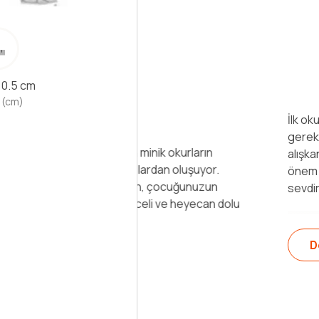
x 0.5 cm
 (cm)
İlk okuma yazma evresi, çocuklar
gerektiren dönemidir. Çocuklar
 minik okurların
alışkanlığı kazanmaları için bu dö
alardan oluşuyor.
önem arz ediyor. Bunun için d
ılan, çocuğunuzun
sevdiren kitaplar seçmek gereki
nceli ve heyecan dolu
Devamını Oku