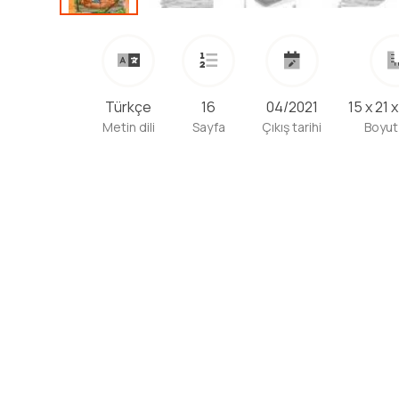
Türkçe
16
04/2021
15 x 21 
Metin dili
Sayfa
Çıkış tarihi
Boyut
Levent İlk Okuma Kitaplarım 2, okumayı yeni öğrenen
kendilerinden bir parça bulacakları eğlenceli macer
Okumayı kolaylaştırıcı akıcı ve temiz Türkçe ile yaz
görsel ve bilişsel zekâsını destekleyen komik, eğle
bu kitapları çocuklar çok sevecekler...