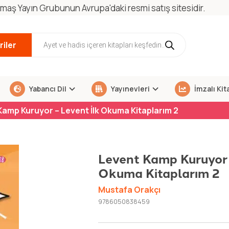
maş Yayın Grubunun Avrupa'daki resmi satış sitesidir.
iler
Yabancı Dil
Yayınevleri
İmzalı Kit
Kamp Kuruyor – Levent İlk Okuma Kitaplarım 2
Levent Kamp Kuruyor 
Okuma Kitaplarım 2
Mustafa Orakçı
9786050838459