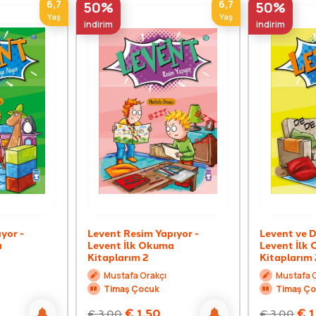
6,7
6,7
50%
50%
Yaş
Yaş
indirim
indirim
yor -
Levent Resim Yapıyor -
Levent ve D
a
Levent İlk Okuma
Levent İlk
Kitaplarım 2
Kitaplarım 
Mustafa Orakçı
Mustafa 
Timaş Çocuk
Timaş Ç
€
1,50
€
1
€
3,00
€
3,00