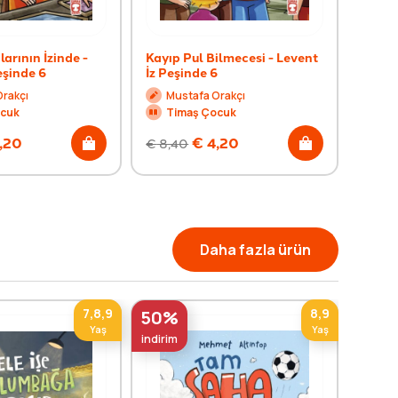
arının İzinde -
Kayıp Pul Bilmecesi - Levent
Şüphel
eşinde 6
İz Peşinde 6
Leven
Orakçı
Mustafa Orakçı
Mu
ocuk
Timaş Çocuk
Ti
,20
€
4,20
€
8,40
€
8,4
Daha fazla ürün
7,8,9
8,9
50%
50%
Yaş
Yaş
indirim
indirim