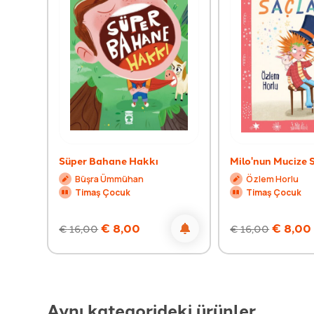
Süper Bahane Hakkı
Milo'nun Mucize S
Büşra Ümmühan
Özlem Horlu
Timaş Çocuk
Timaş Çocuk
€
8,00
€
8,00
€
16,00
€
16,00
Aynı kategorideki ürünler