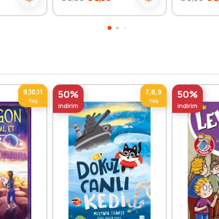
9,10,11
7,8,9
50%
50%
Yaş
Yaş
indirim
indirim