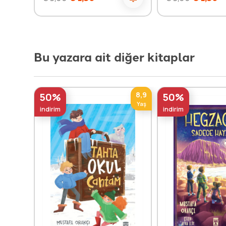
Bu yazara ait diğer kitaplar
8,9
50%
50%
Yaş
indirim
indirim