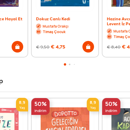
ce Hayal Et
Dokuz Canlı Kedi
Hazine Avcıl
Levent İz P
Mustafa Orakçı
Mustafa 
Timaş Çocuk
Timaş Ç
€
4,75
€
4
€
9,50
€
8,40
p
8,9
8,9
50%
50%
Yaş
Yaş
indirim
indirim