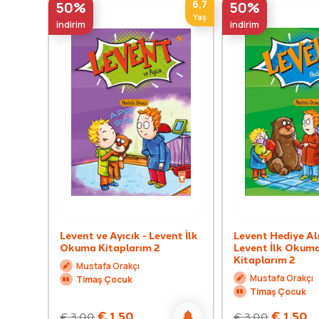
6,7
50%
50%
Yaş
indirim
indirim
Levent ve Ayıcık - Levent İlk
Levent Hediye Alı
Okuma Kitaplarım 2
Levent İlk Okum
Kitaplarım 2
Mustafa Orakçı
Mustafa Orakçı
Timaş Çocuk
Timaş Çocuk
€
1,50
€
1,50
€
3,00
€
3,00