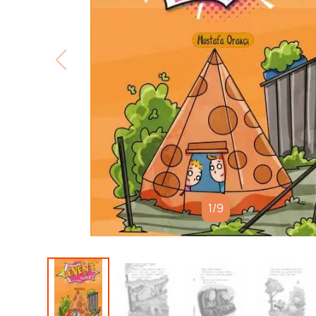
1
/
9