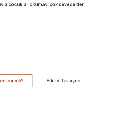
ıyla çocuklar okumayı çok sevecekler!
den önemli?
Editör Tavsiyesi
Okumayı ye
öğrenen mi
okular, ilk 
okuyacakla
hikâye