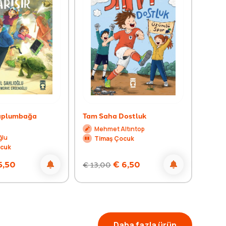
Kaplumbağa
Tam Saha Dostluk
Taht
Mehmet Altıntop
Mu
ğlu
Timaş Çocuk
Ti
ocuk
5,50
€
6,50
€
13,00
€
16,
Daha fazla ürün