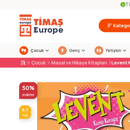
Ti
Kategor
Çocuk
Genç
Yetişkin
Çocuk
Masal ve Hikaye Kitapları
Levent 
50%
indirim
6,7
Yaş