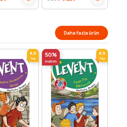
Daha fazla ürün
8,9
8,9
50%
50%
Yaş
Yaş
indirim
indirim