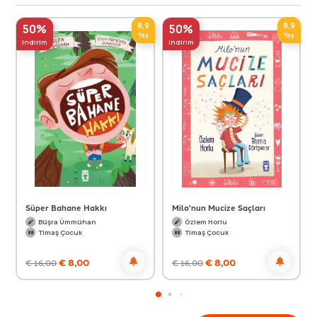
8,9
8,9
50%
50%
Yaş
Yaş
indirim
indirim
Süper Bahane Hakkı
Milo'nun Mucize Saçları
Büşra Ümmühan
Özlem Horlu
Timaş Çocuk
Timaş Çocuk
€
8,00
€
8,00
€
16,00
€
16,00