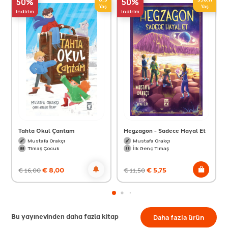
50%
50%
Yaş
Yaş
indirim
indirim
Tahta Okul Çantam
Hegzagon - Sadece Hayal Et
Mustafa Orakçı
Mustafa Orakçı
Timaş Çocuk
İlk Genç Timaş
€
8,00
€
5,75
€
16,00
€
11,50
Bu yayınevinden daha fazla kitap
Daha fazla ürün