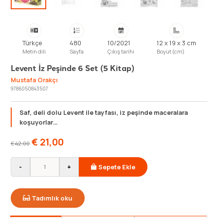
Türkçe
480
10/2021
12 x 19 x 3 cm
Metin dili
Sayfa
Çıkış tarihi
Boyut (cm)
Levent İz Peşinde 6 Set (5 Kitap)
Mustafa Orakçı
9786050843507
Saf, deli dolu Levent ile tayfası, iz peşinde maceralara
koşuyorlar…
€
21,00
€
42,00
-
+
Sepete Ekle
Tadımlık oku