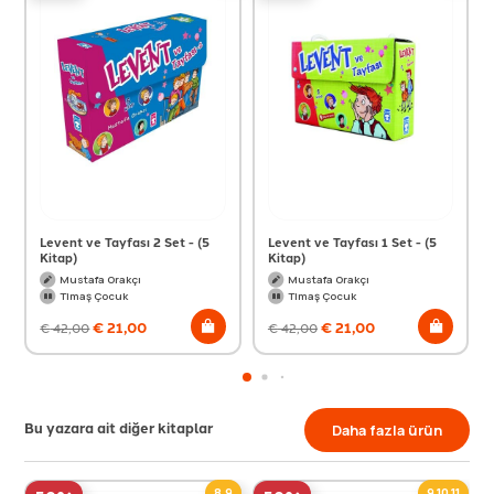
Levent ve Tayfası 2 Set - (5
Levent ve Tayfası 1 Set - (5
Kitap)
Kitap)
Mustafa Orakçı
Mustafa Orakçı
Timaş Çocuk
Timaş Çocuk
€
21,00
€
21,00
€
42,00
€
42,00
Bu yazara ait diğer kitaplar
Daha fazla ürün
8,9
9,10,11