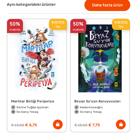
Aynı kategorideki ürünler
Daha fazla ürün
9,10,11,12
9,10,11,12
50%
50%
Yaş
Yaş
indirim
indirim
Martılar Birliği Peripetya
Beyaz Su'yun Koruyucuları
Emine Tuğba Işçimen
Nede Hocaoğlu
İlk Genç Timaş
İlk Genç Timaş
€
6,75
€
7,75
€
13,50
€
15,50