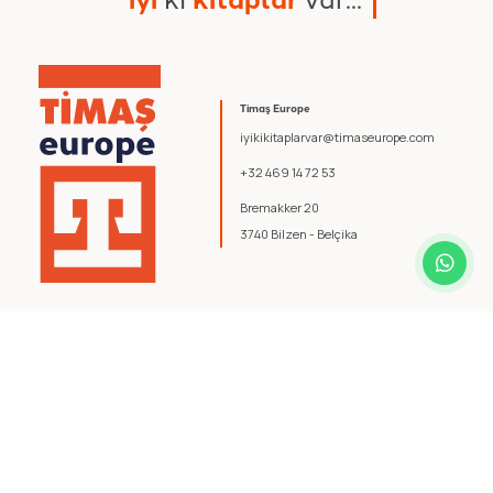
Timaş Europe
iyikikitaplarvar@timaseurope.com
+32 469 14 72 53
Bremakker 20
3740 Bilzen - Belçika
© 2026 Timaş Europe. Tüm hakları saklıdır.
Şartlar ve Koşullar
.
Gizlilik Politikası
.