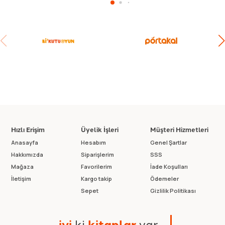
Hızlı Erişim
Üyelik İşleri
Müşteri Hizmetleri
Anasayfa
Hesabım
Genel Şartlar
Hakkımızda
Siparişlerim
SSS
Mağaza
Favorilerim
İade Koşulları
İletişim
Kargo takip
Ödemeler
Sepet
Gizlilik Politikası
i
y
i
k
i
k
i
t
a
p
l
a
r
v
a
r
.
.
.