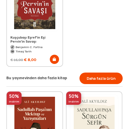
Kuşçubaşı Eşref'in Eşi
Pervin'in Savaşı
Benjamin C. Fortna
Timaş Tarih
€
8,00
€
16,00
Bu yayınevinden daha fazla kitap
Daha fazla ürün
50%
50%
indirim
indirim