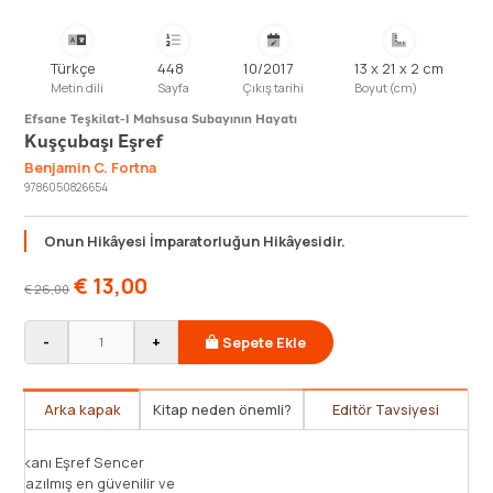
Türkçe
448
10/2017
13 x 21 x 2 cm
Metin dili
Sayfa
Çıkış tarihi
Boyut (cm)
Efsane Teşkilat-I Mahsusa Subayının Hayatı
Kuşçubaşı Eşref
Benjamin C. Fortna
9786050826654
Onun Hikâyesi İmparatorluğun Hikâyesidir.
€
13,00
€
26,00
-
+
Sepete Ekle
Arka kapak
Kitap neden önemli?
Editör Tavsiyesi
fedaisi, Batı Trakya savaşçısı, efsanevi
Teşkilat-ı Mahsusa'
ahsusa subayı, 150’lik… Osmanlı’nın son
Kuşçubaşı hakkında 