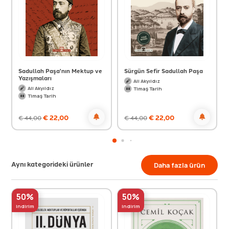
Sadullah Paşa'nın Mektup ve
Sürgün Sefir Sadullah Paşa
Yazışmaları
Ali Akyıldız
Ali Akyıldız
Timaş Tarih
Timaş Tarih
€
22,00
€
22,00
€
44,00
€
44,00
Aynı kategorideki ürünler
Daha fazla ürün
50%
50%
indirim
indirim