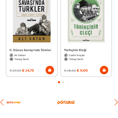
II. Dünya Savaşı'nda Türkler
Tarihçinin Eleği
Ali Satan
Cemil Koçak
Timaş Tarih
Timaş Tarih
€
14,75
€
9,00
€
29,50
€
18,00