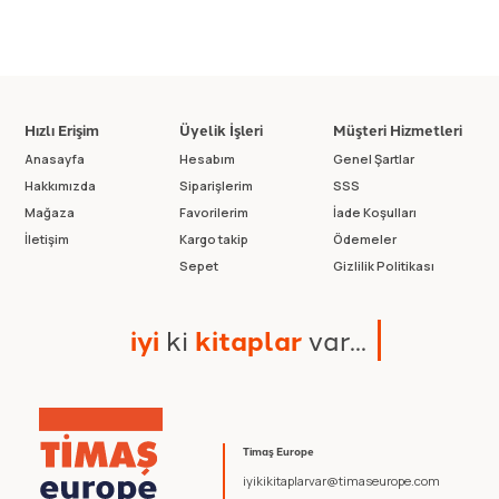
Hızlı Erişim
Üyelik İşleri
Müşteri Hizmetleri
Anasayfa
Hesabım
Genel Şartlar
Hakkımızda
Siparişlerim
SSS
Mağaza
Favorilerim
İade Koşulları
İletişim
Kargo takip
Ödemeler
Sepet
Gizlilik Politikası
i
y
i
k
i
k
i
t
a
p
l
a
r
v
a
r
.
.
.
Timaş Europe
iyikikitaplarvar@timaseurope.com