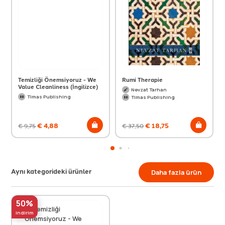
Temizliği Önemsiyoruz - We
Rumi Therapie
Value Cleanliness (İngilizce)
Nevzat Tarhan
Timas Publishing
Timas Publishing
€
4,88
€
18,75
€
9,75
€
37,50
Aynı kategorideki ürünler
Daha fazla ürün
50%
indirim