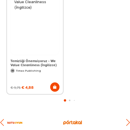
Temizliği Önemsiyoruz - We
Value Cleanliness (İngilizce)
Timas Publishing
€
4,88
€
9,75