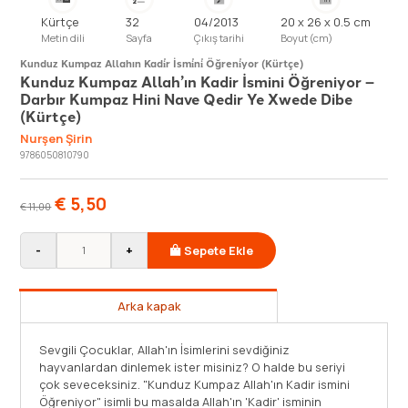
Kürtçe
32
04/2013
20 x 26 x 0.5 cm
Metin dili
Sayfa
Çıkış tarihi
Boyut (cm)
Kunduz Kumpaz Allahın Kadi̇r İsmi̇ni̇ Öğreni̇yor (Kürtçe)
Kunduz Kumpaz Allah’ın Kadir İsmini Öğreniyor –
Darbır Kumpaz Hini Nave Qedir Ye Xwede Dibe
(Kürtçe)
Nurşen Şirin
9786050810790
€
5,50
€
11,00
-
+
Sepete Ekle
Arka kapak
Sevgili Çocuklar, Allah'ın İsimlerini sevdiğiniz
hayvanlardan dinlemek ister misiniz? O halde bu seriyi
çok seveceksiniz. "Kunduz Kumpaz Allah'ın Kadir ismini
Öğreniyor" isimli bu masalda Allah'ın 'Kadir' isminin