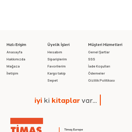
Hızlı Erişim
Üyelik İşleri
Müşteri Hizmetleri
Anasayfa
Hesabım
Genel Şartlar
Hakkımızda
Siparişlerim
SSS
Mağaza
Favorilerim
İade Koşulları
İletişim
Kargo takip
Ödemeler
Sepet
Gizlilik Politikası
i
y
i
k
i
k
i
t
a
p
l
a
r
v
a
r
.
.
.
Timaş Europe