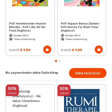
Pofi Yemeklerimin Hepsini
Pofi Yaşasın Banyo Zamanı -
Bitirdim - Pofi I Ate All My
Pofi Hurray For Bath Time!
Food (İngilizce)
(İngilizce)
Nurşen Şirin
Nurşen Şirin
Timas Publishing
Timas Publishing
€
9,88
€
9,88
€
19,75
€
19,75
Bu yayınevinden daha fazla kitap
Daha fazla ürün
50%
50%
indirim
indirim