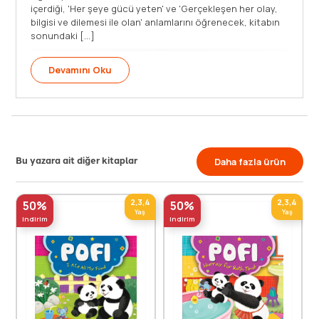
içerdiği, 'Her şeye gücü yeten' ve 'Gerçekleşen her olay,
bilgisi ve dilemesi ile olan' anlamlarını öğrenecek, kitabın
sonundaki [...]
Devamını Oku
Bu yazara ait diğer kitaplar
Daha fazla ürün
2,3,4
2,3,4
50%
50%
Yaş
Yaş
indirim
indirim