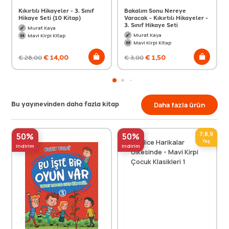
Kıkırtılı Hikayeler - 3. Sınıf
Bakalım Sonu Nereye
Hikaye Seti (10 Kitap)
Varacak - Kıkırtılı Hikayeler -
3. Sınıf Hikaye Seti
Murat Kaya
Murat Kaya
Mavi Kirpi Kitap
Mavi Kirpi Kitap
€
14,00
€
1,50
€
28,00
€
3,00
Bu yayınevinden daha fazla kitap
Daha fazla ürün
7,8,9
50%
50%
Yaş
indirim
indirim