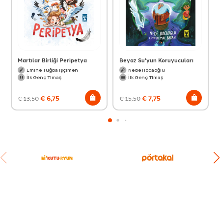
Martılar Birliği Peripetya
Beyaz Su'yun Koruyucuları
Emine Tuğba Işçimen
Nede Hocaoğlu
İlk Genç Timaş
İlk Genç Timaş
€
6,75
€
7,75
€
13,50
€
15,50