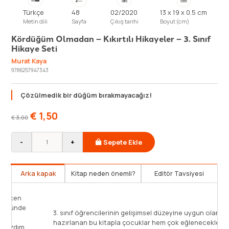
Türkçe
48
02/2020
13 x 19 x 0.5 cm
Metin dili
Sayfa
Çıkış tarihi
Boyut (cm)
Kördüğüm Olmadan – Kıkırtılı Hikayeler – 3. Sınıf
Hikaye Seti
Murat Kaya
9786257947343
Çözülmedik bir düğüm bırakmayacağız!
€
1,50
€
3,00
-
+
Sepete Ekle
Arka kapak
Kitap neden önemli?
Editör Tavsiyesi
Yağız benim en yakın arkadaşımdır. Onunla beraberken
çok eğleniyoruz. Can sıkıntısından bunaldığım bir günde
3. s
ailece bize geleceklerini öğrendim. Üstelik iki gün
hazı
kalacaklardı. Daha mutlu bir haber, herhâlde alamazdım.