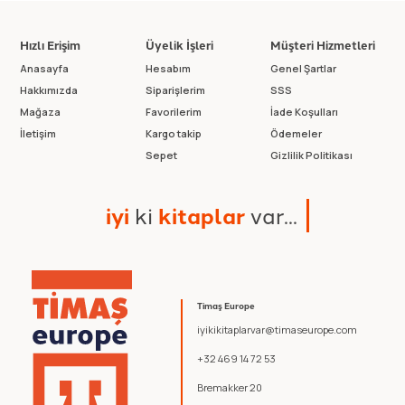
Hızlı Erişim
Üyelik İşleri
Müşteri Hizmetleri
Anasayfa
Hesabım
Genel Şartlar
Hakkımızda
Siparişlerim
SSS
Mağaza
Favorilerim
İade Koşulları
İletişim
Kargo takip
Ödemeler
Sepet
Gizlilik Politikası
i
y
i
k
i
k
i
t
a
p
l
a
r
v
a
r
.
.
.
Timaş Europe
iyikikitaplarvar@timaseurope.com
+32 469 14 72 53
Bremakker 20