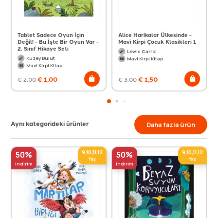
Tablet Sadece Oyun İçin
Alice Harikalar Ülkesinde -
Değil! - Bu İşte Bir Oyun Var -
Mavi Kirpi Çocuk Klasikleri 1
2. Sınıf Hikaye Seti
Lewis Carrol
Kuzey Bulut
Mavi Kirpi Kitap
Mavi Kirpi Kitap
€
1,00
€
1,50
€
2,00
€
3,00
Aynı kategorideki ürünler
Daha fazla ürün
9,10,11,12
9,10,11,12
50%
50%
Yaş
Yaş
indirim
indirim