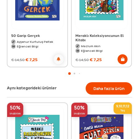
50 Garip Gerçek
Meraklı Koleksiyoncunun El
Kitabı
Ayşenur Kurtuluş Peltek
Mazlum Akın
Eğlenceli Bilgi
Eğlenceli Bilgi
€
7,25
€
7,25
€
14,50
€
14,50
Aynı kategorideki ürünler
Daha fazla ürün
9,10,11,12
50%
50%
Yaş
indirim
indirim