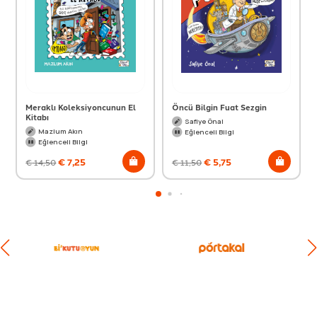
Meraklı Koleksiyoncunun El
Öncü Bilgin Fuat Sezgin
Kitabı
Safiye Önal
Mazlum Akın
Eğlenceli Bilgi
Eğlenceli Bilgi
€
7,25
€
5,75
€
14,50
€
11,50