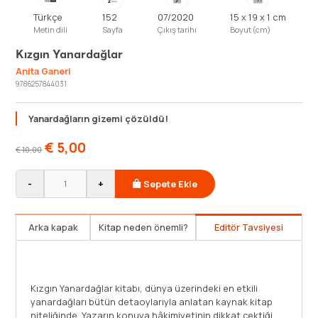
Türkçe
152
07/2020
15 x 19 x 1 cm
Metin dili
Sayfa
Çıkış tarihi
Boyut (cm)
Kızgın Yanardağlar
Anita Ganeri
9786257844031
Yanardağların gizemi çözüldü!
€
5,00
€
10,00
-
+
Sepete Ekle
Arka kapak
Kitap neden önemli?
Editör Tavsiyesi
? Berbat haritalardan,
Yanardağlar, dünya üzerinde yaklaş
n, işe yaramaz grafiklerden
etkileyen oluşumlar. Zararları ol
 bu kitap tam sana göre! Bu
bereketli tarım alanlarının oluşma
'ın "hararetli" dünyasına
oldukça fazla. Bu yüzden dünyada
ıkıcı coğrafya derslerine de el
unsurlardan biridir yanardağlar. 