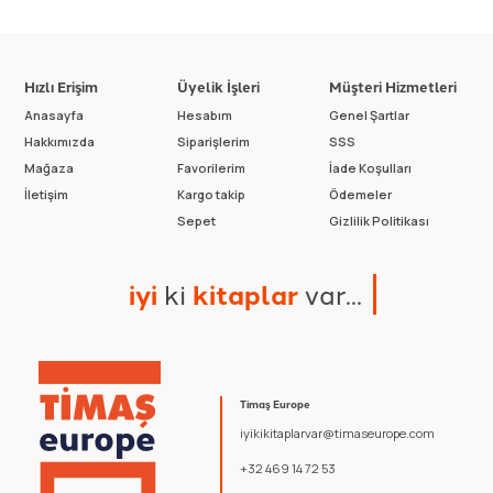
Hızlı Erişim
Üyelik İşleri
Müşteri Hizmetleri
Anasayfa
Hesabım
Genel Şartlar
Hakkımızda
Siparişlerim
SSS
Mağaza
Favorilerim
İade Koşulları
İletişim
Kargo takip
Ödemeler
Sepet
Gizlilik Politikası
i
y
i
k
i
k
i
t
a
p
l
a
r
v
a
r
.
.
.
Timaş Europe
iyikikitaplarvar@timaseurope.com
+32 469 14 72 53