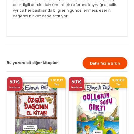
aksın! Ateşten kıpkızıl kesilmiş
açısından oldukça önem arz eden 
Yanardağlar [...]
Devamını Oku
Bu yazara ait diğer kitaplar
Daha fazla ürün
9,10,11,12
9,10,11,12
50%
50%
Yaş
Yaş
indirim
indirim