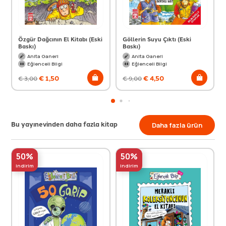
Özgür Dağcının El Kitabı (Eski
Göllerin Suyu Çıktı (Eski
Baskı)
Baskı)
Anita Ganeri
Anita Ganeri
Eğlenceli Bilgi
Eğlenceli Bilgi
€
1,50
€
4,50
€
3,00
€
9,00
Bu yayınevinden daha fazla kitap
Daha fazla ürün
50%
50%
indirim
indirim