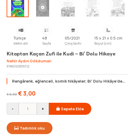
Türkçe
48
05/2021
15 x 21 x 0.5 cm
Metin dili
Sayfa
Çıkış tarihi
Boyut (cm)
Kitaptan Kaçan Zufi ile Kudi – Bi’ Dolu Hikaye
Nehir Aydın Gökduman
9786050839012
Rengârenk, eğlenceli, komik hikâyeler; Bi’ Dolu Hikâye’de…
€
3,00
€
6,00
-
+
Sepete Ekle
Tadımlık oku