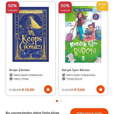
8,9,10
50%
50%
Yaş
indirim
indirim
Keops Çıkmazı
Karışık İşler Bürosu
Nehir Aydın Gökduman
Nehir Aydın Gökduman
Genç Timaş
Timaş Çocuk
€
15,00
€
5,00
€
30,00
€
10,00
Bu yayınevinden daha fazla kitap
Daha fazla ürün