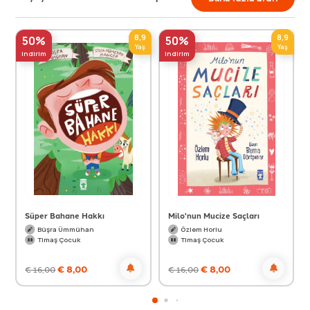
8,9
8,9
50%
50%
Yaş
Yaş
indirim
indirim
Süper Bahane Hakkı
Milo'nun Mucize Saçları
Büşra Ümmühan
Özlem Horlu
Timaş Çocuk
Timaş Çocuk
€
8,00
€
8,00
€
16,00
€
16,00