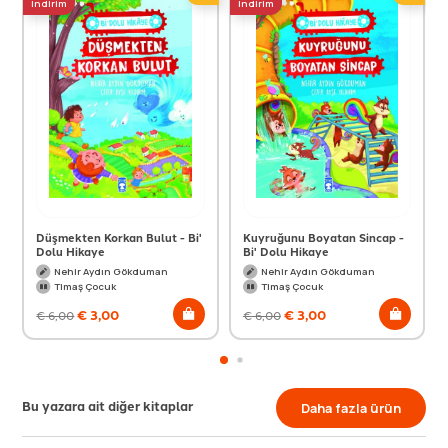
indirim
indirim
Düşmekten Korkan Bulut - Bi'
Kuyruğunu Boyatan Sincap -
Dolu Hikaye
Bi' Dolu Hikaye
Nehir Aydın Gökduman
Nehir Aydın Gökduman
Timaş Çocuk
Timaş Çocuk
€
3,00
€
3,00
€
6,00
€
6,00
Bu yazara ait diğer kitaplar
Daha fazla ürün