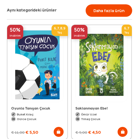
Aynı kategorideki ürünler
Daha fazla ürün
6,7,8,9
6,7
50%
50%
Yaş
Yaş
indirim
indirim
Oyunla Tanışan Çocuk
Saklanmayan Ebe!
Buket Kılaç
Ömür Uzel
Gülce Çocuk
Timaş Çocuk
€
5,50
€
4,50
€
11,00
€
9,00