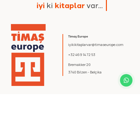
i
y
i
k
i
k
i
t
a
p
l
a
r
v
a
r
.
.
.
Timaş Europe
iyikikitaplarvar@timaseurope.com
+32 469 14 72 53
Bremakker 20
3740 Bilzen - Belçika
© 2026 Timaş Europe. Tüm hakları saklıdır.
Şartlar ve Koşullar
.
Gizlilik Politikası
.