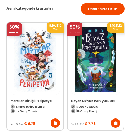
Aynı kategorideki ürünler
Daha fazla ürün
9,10,11,12
9,10,11,12
50%
50%
Yaş
Yaş
indirim
indirim
Martılar Birliği Peripetya
Beyaz Su'yun Koruyucuları
Emine Tuğba Işçimen
Nede Hocaoğlu
İlk Genç Timaş
İlk Genç Timaş
€
6,75
€
7,75
€
13,50
€
15,50