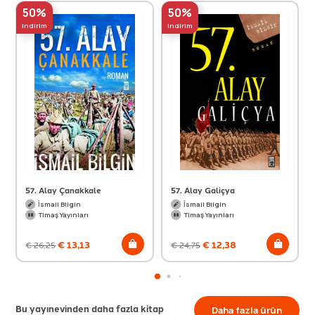
50%
50%
indirim
indirim
57. Alay Çanakkale
57. Alay Galiçya
İsmail Bilgin
İsmail Bilgin
Timaş Yayınları
Timaş Yayınları
€
13,13
€
12,38
€
26,25
€
24,75
Bu yayınevinden daha fazla kitap
Daha fazla ürün