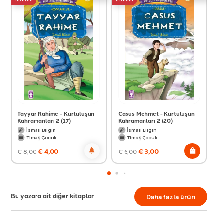
Tayyar Rahime - Kurtuluşun
Casus Mehmet - Kurtuluşun
Kahramanları 2 (17)
Kahramanları 2 (20)
İsmail Bilgin
İsmail Bilgin
Timaş Çocuk
Timaş Çocuk
€
4,00
€
3,00
€
8,00
€
6,00
Bu yazara ait diğer kitaplar
Daha fazla ürün