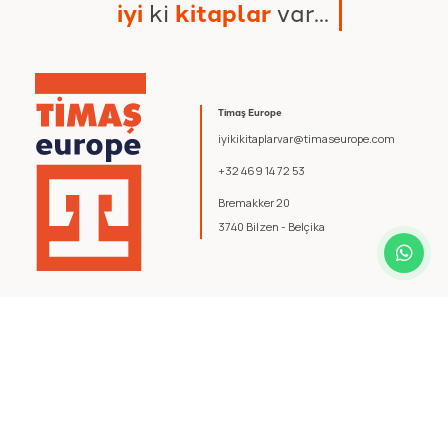
i
y
i
k
i
k
i
t
a
p
l
a
r
v
a
r
.
.
.
Timaş Europe
iyikikitaplarvar@timaseurope.com
+32 469 14 72 53
Bremakker 20
3740 Bilzen - Belçika
© 2026 Timaş Europe. Tüm hakları saklıdır.
Şartlar ve Koşullar
.
Gizlilik Politikası
.