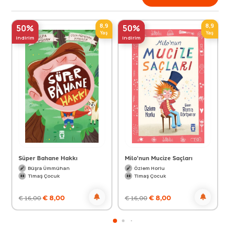
8,9
8,9
50%
50%
Yaş
Yaş
indirim
indirim
Süper Bahane Hakkı
Milo'nun Mucize Saçları
Büşra Ümmühan
Özlem Horlu
Timaş Çocuk
Timaş Çocuk
€
8,00
€
8,00
€
16,00
€
16,00