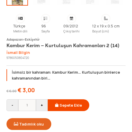
Türkçe
96
09/2012
12 x 19 x 0.5 cm
Metin dili
Sayfa
Çıkış tarihi
Boyut (cm)
Adapazarı-Eski̇şehi̇r
Kambur Kerim – Kurtuluşun Kahramanları 2 (14)
İsmail Bilgin
9786050804720
İsimsiz bir kahraman: Kambur Kerim… Kurtuluşun binlerce
kahramanından biri…
€
3,00
€
6,00
-
+
Sepete Ekle
Tadımlık oku