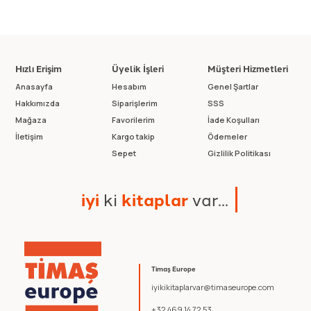
Hızlı Erişim
Üyelik İşleri
Müşteri Hizmetleri
Anasayfa
Hesabım
Genel Şartlar
Hakkımızda
Siparişlerim
SSS
Mağaza
Favorilerim
İade Koşulları
İletişim
Kargo takip
Ödemeler
Sepet
Gizlilik Politikası
i
y
i
k
i
k
i
t
a
p
l
a
r
v
a
r
.
.
.
Timaş Europe
iyikikitaplarvar@timaseurope.com
+32 469 14 72 53