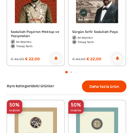
Sadullah Paşa'nın Mektup ve
Sürgün Sefir Sadullah Paşa
Yazışmaları
Ali Akyıldız
Ali Akyıldız
Timaş Tarih
Timaş Tarih
€
22,00
€
22,00
€
44,00
€
44,00
Aynı kategorideki ürünler
Daha fazla ürün
50%
50%
indirim
indirim