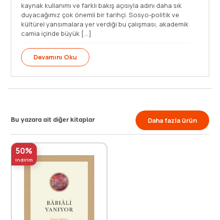
taşınması amacıyla düzenlenen ihtifal programı ile bunun
kaynak k
sosyo-politik ve kültürel yansımalarını anlatan çok orijinal
duyacağ
bir çalışmaya imza attı. Yazıldığı günden beri çok ses
kültüre
getiren bu [...]
camia iç
Devamını Oku
Dev
Bu yazara ait diğer kitaplar
Daha fazla ürün
50%
indirim