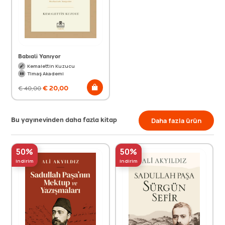
Babıali Yanıyor
Kemalettin Kuzucu
Timaş Akademi
€
20,00
€
40,00
Bu yayınevinden daha fazla kitap
Daha fazla ürün
50%
50%
indirim
indirim