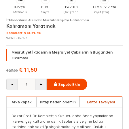
Türkçe
608
03/2018
13 x 21 x 2 cm
Metin dili
Sayfa
Çıkış tarihi
Boyut (cm)
İttihadcıların Alemdar Mustafa Paşa'yı Hatırlaması
Kahramanı Yaratmak
Kemalettin Kuzucu
9786050827774
Meşrutiyet İktidarının Meşruiyet Çabalarının Bugünden
Okuması
€
11,50
€
23,00
-
+
Sepete Ekle
Arka kapak
Kitap neden önemli?
Editör Tavsiyesi
Yaptığı kültür tarihi çalışmalarıyla bilinen Prof. Dr.
Yazar P
Kemalettin Kuzucu, İttihat ve Terakki döneminde Alemdar
kahve, ç
Mustafa Paşa’nın ölümünden 103 yıl sonra kemiklerinin
tarihine