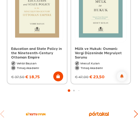
Education and State Policy in
Mülk ve Hukuk: Osmanlı
the Nineteenth-Century
Vergi Düzeninde Meşruiyet
Ottoman Empire
Sorunu
Vehbi Baysan
Mesut Kulan
Timaş Akademi
Timaş Akademi
€
18,75
€
23,50
€
37,50
€
47,00