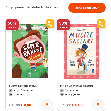
Bu yayınevinden daha fazla kitap
Daha fazla ürün
8,9
8,9
50%
50%
Yaş
Yaş
indirim
indirim
Süper Bahane Hakkı
Milo'nun Mucize Saçları
Büşra Ümmühan
Özlem Horlu
Timaş Çocuk
Timaş Çocuk
€
8,00
€
8,00
€
16,00
€
16,00