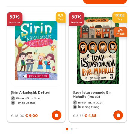
8,9
10,11,12
50%
50%
Yaş
Yaş
indirim
indirim
Imzalı
Şirin Arkadaşlık Defteri
Uzay İstasyonunda Bir
Mahalle (İmzalı)
Birsen Ekim Özen
Birsen Ekim Özen
Timaş Çocuk
İlk Genç Timaş
€
9,00
€
4,38
€
18,00
€
8,75