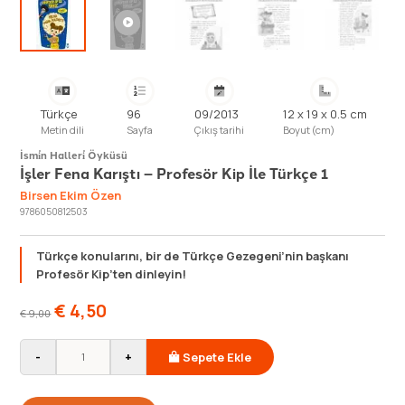
Türkçe
96
09/2013
12 x 19 x 0.5 cm
Metin dili
Sayfa
Çıkış tarihi
Boyut (cm)
İsmi̇n Halleri̇ Öyküsü
İşler Fena Karıştı – Profesör Kip İle Türkçe 1
Birsen Ekim Özen
9786050812503
Türkçe konularını, bir de Türkçe Gezegeni’nin başkanı
Profesör Kip’ten dinleyin!
€
4,50
€
9,00
-
+
Sepete Ekle