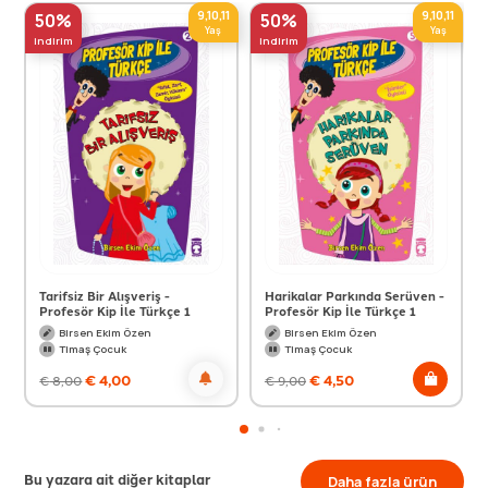
9,10,11
9,10,11
50%
50%
Yaş
Yaş
indirim
indirim
Tarifsiz Bir Alışveriş -
Harikalar Parkında Serüven -
Profesör Kip İle Türkçe 1
Profesör Kip İle Türkçe 1
Birsen Ekim Özen
Birsen Ekim Özen
Timaş Çocuk
Timaş Çocuk
€
4,00
€
4,50
€
8,00
€
9,00
Bu yazara ait diğer kitaplar
Daha fazla ürün