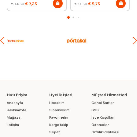
€
7,25
€
5,75
€
14,50
€
11,50
Hızlı Erişim
Üyelik İşleri
Müşteri Hizmetleri
Anasayfa
Hesabım
Genel Şartlar
Hakkımızda
Siparişlerim
SSS
Mağaza
Favorilerim
İade Koşulları
İletişim
Kargo takip
Ödemeler
Sepet
Gizlilik Politikası