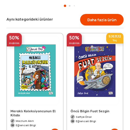
Aynı kategorideki ürünler
Daha fazla ürün
9,10,11,12
50%
50%
Yaş
indirim
indirim
Meraklı Koleksiyoncunun El
Öncü Bilgin Fuat Sezgin
Kitabı
Safiye Önal
Mazlum Akın
Eğlenceli Bilgi
Eğlenceli Bilgi