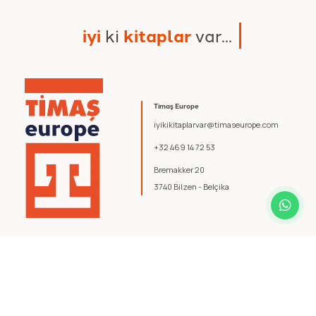
i
y
i
k
i
k
i
t
a
p
l
a
r
v
a
r
.
.
.
Timaş Europe
iyikikitaplarvar@timaseurope.com
+32 469 14 72 53
Bremakker 20
3740 Bilzen - Belçika