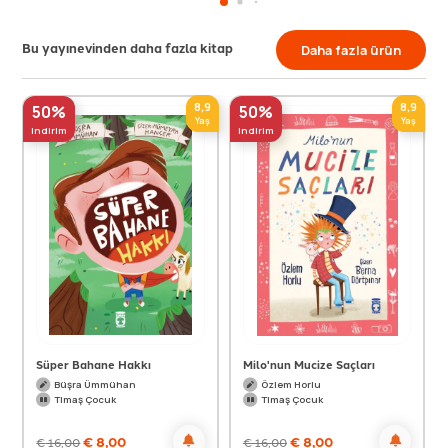
Bu yayınevinden daha fazla kitap
Daha fazla ürün
8,9
8,9
50%
50%
Yaş
Yaş
indirim
indirim
Süper Bahane Hakkı
Milo'nun Mucize Saçları
Büşra Ümmühan
Özlem Horlu
Timaş Çocuk
Timaş Çocuk
€
8,00
€
8,00
€
16,00
€
16,00