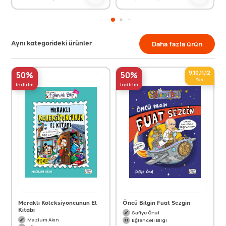
Aynı kategorideki ürünler
Daha fazla ürün
9,10,11,12
50%
50%
Yaş
indirim
indirim
Meraklı Koleksiyoncunun El
Öncü Bilgin Fuat Sezgin
Kitabı
Safiye Önal
Mazlum Akın
Eğlenceli Bilgi