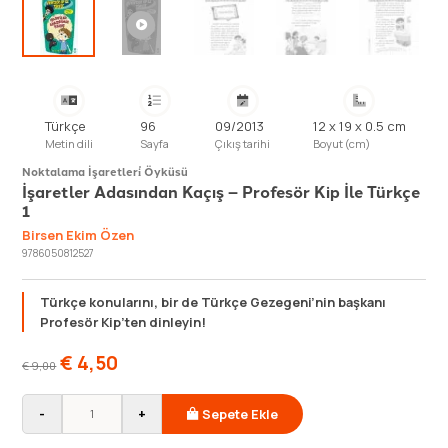
Türkçe
96
09/2013
12 x 19 x 0.5 cm
Metin dili
Sayfa
Çıkış tarihi
Boyut (cm)
Noktalama İşaretleri̇ Öyküsü
İşaretler Adasından Kaçış – Profesör Kip İle Türkçe
1
Birsen Ekim Özen
9786050812527
Türkçe konularını, bir de Türkçe Gezegeni’nin başkanı
Profesör Kip’ten dinleyin!
€
4,50
€
9,00
-
+
Sepete Ekle