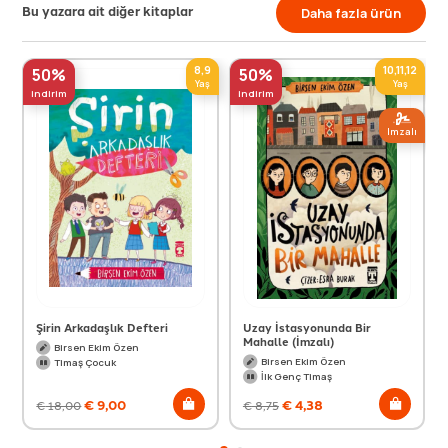
Bu yazara ait diğer kitaplar
Daha fazla ürün
8,9
10,11,12
50%
50%
Yaş
Yaş
indirim
indirim
Imzalı
Şirin Arkadaşlık Defteri
Uzay İstasyonunda Bir
Mahalle (İmzalı)
Birsen Ekim Özen
Birsen Ekim Özen
Timaş Çocuk
İlk Genç Timaş
€
9,00
€
4,38
€
18,00
€
8,75