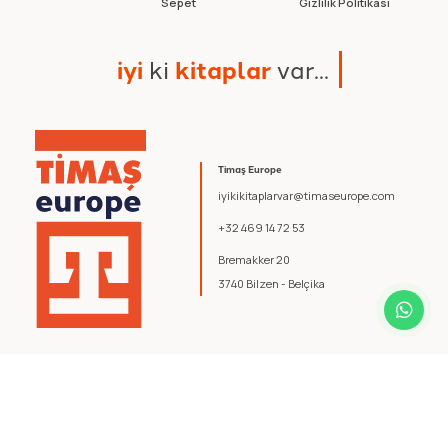
Sepet
Gizlilik Politikası
i
y
i
k
i
k
i
t
a
p
l
a
r
v
a
r
.
.
.
Timaş Europe
iyikikitaplarvar@timaseurope.com
+32 469 14 72 53
Bremakker 20
3740 Bilzen - Belçika