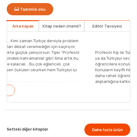
Tadımlık oku
Arka kapak
Kitap neden önemli?
Editör Tavsiyesi
Dur tahmin edelim... Kimi zaman Türkçe dersiyle problem
yaşıyor, bazı konuları dikkat veremediğin için kaçırıyor,
sonra da öğrenmekte güçlük çekiyorsun. Tıpkı “Profesör
Kip ile Türkçe” dizisindeki kahramanlar gibi! Ama artık bu
problemlerin geride kalacak... Bu çok eğlenceli, çok
şaşırtıcı, nefes kesen öyküleri okurken hem Türkçeyi iyi
kullanmanın [...]
Devamını Oku
Setteki diğer kitaplar
Daha fazla ürün