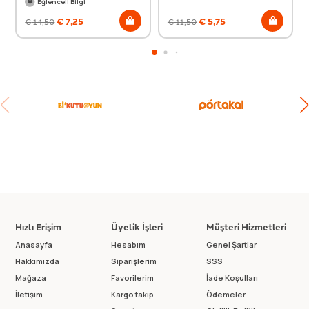
Eğlenceli Bilgi
€
7,25
€
5,75
€
14,50
€
11,50
Hızlı Erişim
Üyelik İşleri
Müşteri Hizmetleri
Anasayfa
Hesabım
Genel Şartlar
Hakkımızda
Siparişlerim
SSS
Mağaza
Favorilerim
İade Koşulları
İletişim
Kargo takip
Ödemeler