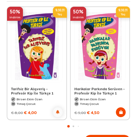
9,10,11
9,10,11
50%
50%
Yaş
Yaş
indirim
indirim
Tarifsiz Bir Alışveriş -
Harikalar Parkında Serüven -
Profesör Kip İle Türkçe 1
Profesör Kip İle Türkçe 1
Birsen Ekim Özen
Birsen Ekim Özen
Timaş Çocuk
Timaş Çocuk
€
4,00
€
4,50
€
8,00
€
9,00