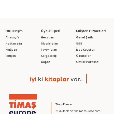
Hızlı Erişim
Üyelik İşleri
Müşteri Hizmetleri
Anasayfa
Hesabım
Genel Şartlar
Hakkımızda
Siparişlerim
SSS
Mağaza
Favorilerim
İade Koşulları
İletişim
Kargo takip
Ödemeler
Sepet
Gizlilik Politikası
i
y
i
k
i
k
i
t
a
p
l
a
r
v
a
r
.
.
.
Timaş Europe
iyikikitaplarvar@timaseurope.com