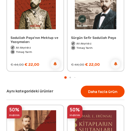
Sadullah Paşa'nın Mektup ve
Sürgün Sefir Sadullah Paşa
Yazışmaları
Ali Akyıldız
Ali Akyıldız
Timaş Tarih
Timaş Tarih
€
22,00
€
22,00
€
44,00
€
44,00
Aynı kategorideki ürünler
Daha fazla ürün
50%
50%
indirim
indirim