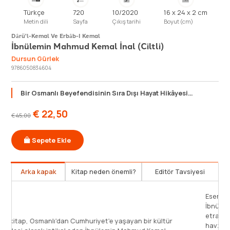
Türkçe
720
10/2020
16 x 24 x 2 cm
Metin dili
Sayfa
Çıkış tarihi
Boyut (cm)
Dârü'l-Kemal Ve Erbâb-I Kemal
İbnülemin Mahmud Kemal İnal (Ciltli)
Dursun Gürlek
9786050834604
Bir Osmanlı Beyefendisinin Sıra Dışı Hayat Hikâyesi…
€
22,50
€
45,00
Sepete Ekle
Arka kapak
Kitap neden önemli?
Editör Tavsiyesi
nlı’dan Cumhuriyet’e miras kalan en önemli kültür
elerinden biridir İbnülemin Mahmud Kemal İnal… Gerek
p olduğu bilgi birikimi, gerekse kendine has özel
Bu kitap, O
ntısıyla nev'i şahsına münhasır bir zattı. Bilhassa