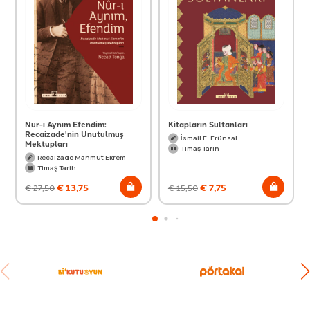
Nur-ı Aynım Efendim:
Kitapların Sultanları
Recaizade'nin Unutulmuş
İsmail E. Erünsal
Mektupları
Timaş Tarih
Recaizade Mahmut Ekrem
Timaş Tarih
€
13,75
€
7,75
€
27,50
€
15,50