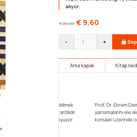
alıyor.
€
9,60
€
24,00
-
+
Sep
Arka kapak
Kitap ne
Ekrem Demirli, başta Şeyhü'l-Ekb
Hikem'i ve Fütûhât-ı Mekkiyye's
sistemleştirilmesinde rol oynay
ve bu sebeple Türkiye’de İbnü’l- 
isimlerdendir. İbnü’l-Arabî Metafiz