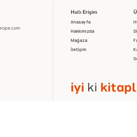
Hızlı Erişim
Ü
Anasayfa
H
europe.com
Hakkımızda
S
Mağaza
F
İletişim
K
S
i
y
i
k
i
k
i
t
a
p
l
k Politikası
.