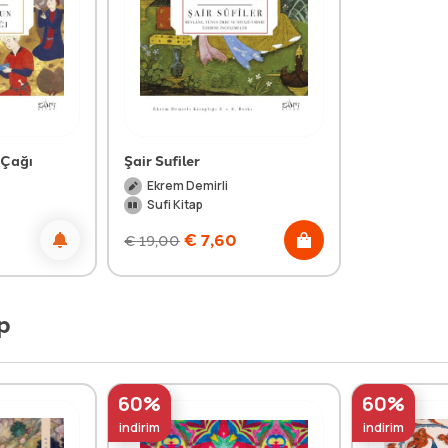
 Çağı
Şair Sufiler
Ekrem Demirli
Sufi Kitap
€
7,60
€
19,00
p
60%
60%
indirim
indirim