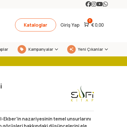
0
Kataloglar
Giriş Yap
Araba
€
0,00
aplar
Kampanyalar
Yeni Çıkanlar
i
’l-Ekber’in nazariyesinin temel unsurlarını
san görüşleri hakkındaki düşüncelerini ele