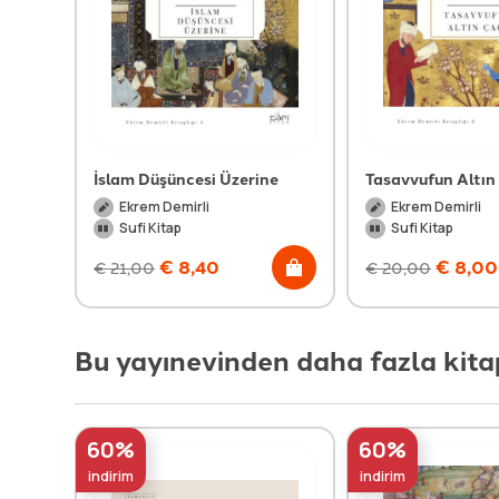
İslam Düşüncesi Üzerine
Tasavvufun Altın
Ekrem Demirli
Ekrem Demirli
Sufi Kitap
Sufi Kitap
€
8,40
€
8,00
€
21,00
€
20,00
Bu yayınevinden daha fazla kita
60%
60%
indirim
indirim