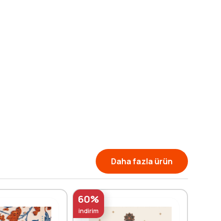
Daha fazla ürün
60%
60%
indirim
indirim