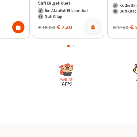
Sûfi Bilgelikleri
Kutbetti
İbn Atâullah El İskenderî
Sufi Kitap
Sufi Kitap
€
7,20
€
€
18,00
€
12,50