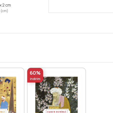
Devamını Oku
 x 2 cm
 (cm)
60%
indirim