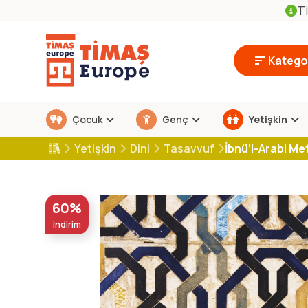
Ti
Kategor
Çocuk
Genç
Yetişkin
Yetişkin
Dini
Tasavvuf
İbnü’l-Arabi Met
60%
indirim