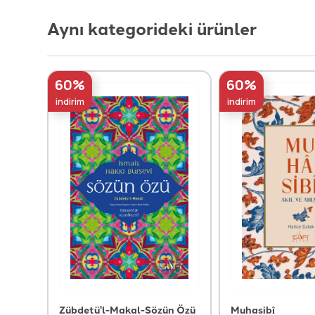
Aynı kategorideki ürünler
60%
60%
indirim
indirim
Zübdetü'l-Makal-Sözün Özü
Muhasibî