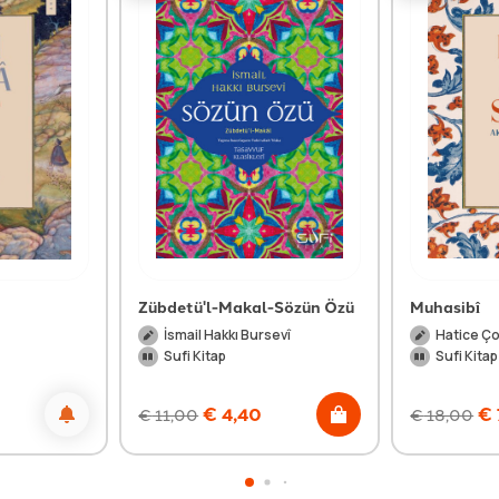
Zübdetü'l-Makal-Sözün Özü
Muhasibî
İsmail Hakkı Bursevî
Hatice Ço
Sufi Kitap
Sufi Kitap
€
4,40
€
€
11,00
€
18,00