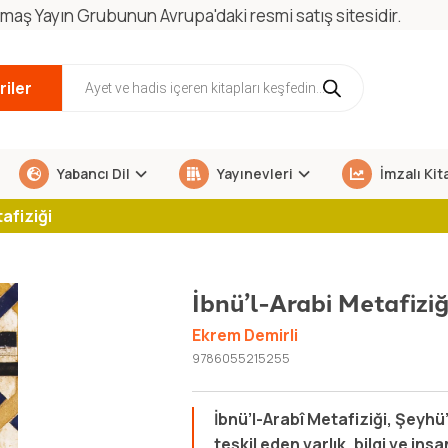
maş Yayın Grubunun Avrupa'daki resmi satış sitesidir.
iler
Yabancı Dil
Yayınevleri
İmzalı Kit
afiziği
İbnü’l-Arabi Metafiziğ
Ekrem Demirli
9786055215255
İbnü’l-Arabî Metafiziği, Şeyhü
teşkil eden varlık, bilgi ve in