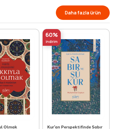
Daha fazla ürün
60%
60%
indirim
indirim
ul Olmak
Kur'an Perspektifinde Sabır
Hakik