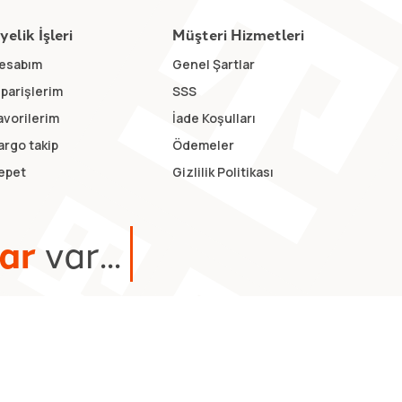
yelik İşleri
Müşteri Hizmetleri
esabım
Genel Şartlar
iparişlerim
SSS
avorilerim
İade Koşulları
argo takip
Ödemeler
epet
Gizlilik Politikası
a
r
v
a
r
.
.
.
yazılım