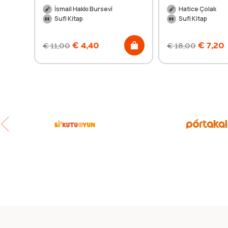
İsmail Hakkı Bursevî
Hatice Çolak
Sufi Kitap
Sufi Kitap
€
4,40
€
7,20
€
11,00
€
18,00