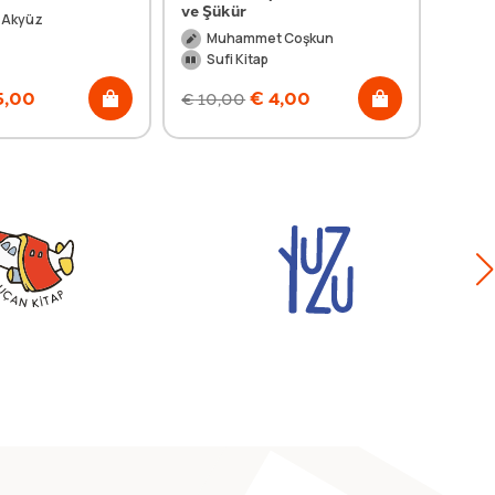
ve Şükür
n Akyüz
İm
Muhammet Coşkun
Su
Sufi Kitap
5,00
€
4,00
€
10,00
€
12,