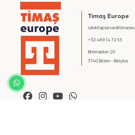
Timaş Europe
iyikikitaplarvar@timas
+32 469 14 72 53
Bremakker 20
3740 Bilzen - Belçika
© 2026 Timaş Europe. Tüm hakları saklıdır.
Şartlar ve Koşullar
.
Gizlili