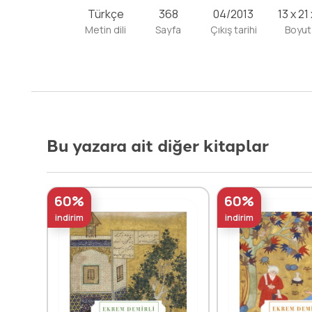
Türkçe
368
04/2013
13 x 21
Metin dili
Sayfa
Çıkış tarihi
Boyut
Bu yazara ait diğer kitaplar
60%
60%
indirim
indirim