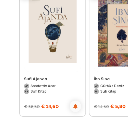
Sufi Ajanda
İbn Sina
Saadettin Acar
Gürbüz Deniz
Sufi Kitap
Sufi Kitap
€
14,60
€
5,80
€
36,50
€
14,50