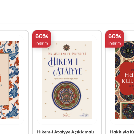
60%
60%
indirim
indirim
Hikem-i Ataiyye Açıklamalı
Hakkıyla K