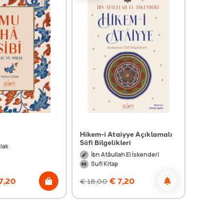
Hikem-i Ataiyye Açıklamalı
Hakkı
Sûfi Bilgelikleri
lak
Ku
İbn Atâullah El İskenderî
Su
Sufi Kitap
7,20
€
7,20
€
18,00
€
12,