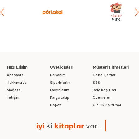
Hızlı Erişim
Üyelik İşleri
Müşteri Hizmetleri
Anasayfa
Hesabım
Genel Şartlar
Hakkımızda
Siparişlerim
SSS
Mağaza
Favorilerim
İade Koşulları
İletişim
Kargo takip
Ödemeler
Sepet
Gizlilik Politikası
i
y
i
k
i
k
i
t
a
p
l
a
r
v
a
r
.
.
.