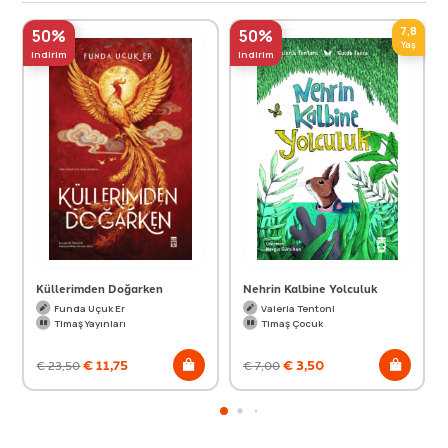
7,8
50%
50%
Yaş
indirim
indirim
Küllerimden Doğarken
Nehrin Kalbine Yolculuk
Funda Uçuk Er
Valeria Tentoni
Timaş Yayınları
Timaş Çocuk
€
11,75
€
3,50
€
23,50
€
7,00