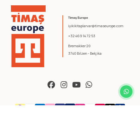
Timaş Europe
iyikikitaplarvar@timaseurope.com
+32 469 14 72 53
Bremakker 20
3740 Bilzen - Belçika
© 2026 Timaş Europe. Tüm hakları saklıdır.
Şartlar ve Koşullar
.
Gizlilik Politikası
.
yazılım