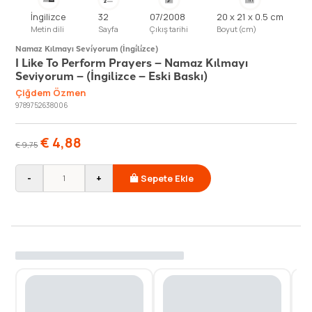
İngilizce
32
07/2008
20 x 21 x 0.5 cm
Metin dili
Sayfa
Çıkış tarihi
Boyut (cm)
Namaz Kılmayı Sevi̇yorum (İngi̇li̇zce)
I Like To Perform Prayers – Namaz Kılmayı
Seviyorum – (İngilizce – Eski Baskı)
Çiğdem Özmen
9789752638006
€
4,88
€
9,75
-
+
Sepete Ekle