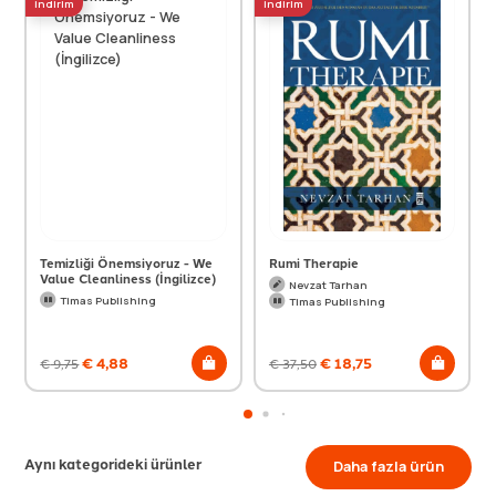
indirim
indirim
Temizliği Önemsiyoruz - We
Rumi Therapie
Value Cleanliness (İngilizce)
Nevzat Tarhan
Timas Publishing
Timas Publishing
€
4,88
€
18,75
€
9,75
€
37,50
Aynı kategorideki ürünler
Daha fazla ürün