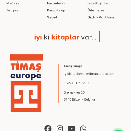
Mağaza
Favorilerim
İade Koşulları
İletişim
Kargo takip
Ödemeler
Sepet
Gizlilik Politikası
i
y
i
k
i
k
i
t
a
p
l
a
r
v
a
r
.
.
.
Timaş Europe
iyikikitaplarvar@timaseurope.com
+32 469 14 72 53
Bremakker 20
3740 Bilzen - Belçika