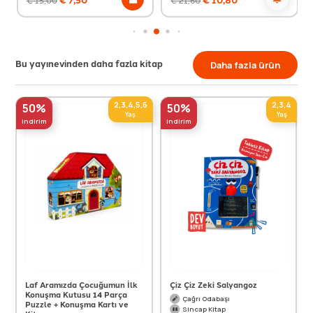
Bu yayınevinden daha fazla kitap
Daha fazla ürün
2,3,4,5,6
2,3,4
50%
50%
Yaş
Yaş
indirim
indirim
Laf Aramızda Çocuğumun İlk
Çiz Çiz Zeki Salyangoz
Konuşma Kutusu 14 Parça
Çağrı Odabaşı
Puzzle + Konuşma Kartı ve
Sincap Kitap