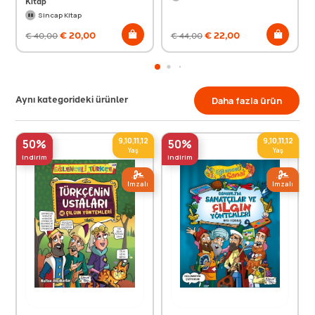
Kitap
Sincap Kitap
€
20,00
€
22,00
€
40,00
€
44,00
Aynı kategorideki ürünler
Daha fazla ürün
9,10,11,12
9,10,11,12
50%
50%
Yaş
Yaş
indirim
indirim
Imzalı
Imzalı