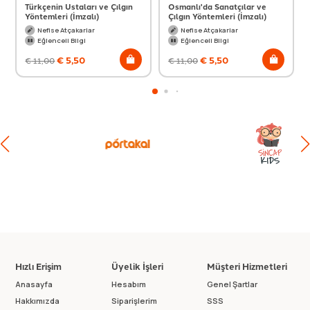
Türkçenin Ustaları ve Çılgın
Osmanlı'da Sanatçılar ve
Yöntemleri (İmzalı)
Çılgın Yöntemleri (İmzalı)
Nefise Atçakarlar
Nefise Atçakarlar
Eğlenceli Bilgi
Eğlenceli Bilgi
€
5,50
€
5,50
€
11,00
€
11,00
Hızlı Erişim
Üyelik İşleri
Müşteri Hizmetleri
Anasayfa
Hesabım
Genel Şartlar
Hakkımızda
Siparişlerim
SSS