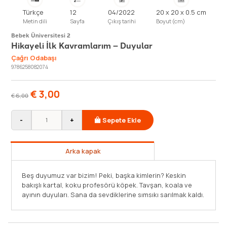
Türkçe
12
04/2022
20 x 20 x 0.5 cm
Metin dili
Sayfa
Çıkış tarihi
Boyut (cm)
Bebek Üniversitesi 2
Hikayeli İlk Kavramlarım – Duyular
Çağrı Odabaşı
9786258082074
€
3,00
€
6,00
-
+
Sepete Ekle
Arka kapak
Beş duyumuz var bizim! Peki, başka kimlerin? Keskin
bakışlı kartal, koku profesörü köpek. Tavşan, koala ve
ayının duyuları. Sana da sevdiklerine sımsıkı sarılmak kaldı.