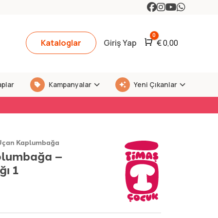
0
Kataloglar
Giriş Yap
Araba
€
0,00
aplar
Kampanyalar
Yeni Çıkanlar
 Uçan Kaplumbağa
plumbağa –
ğı 1