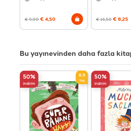
€
4,50
€
8,25
€
9,00
€
16,50
Bu yayınevinden daha fazla kita
8,9
50%
50%
Yaş
indirim
indirim