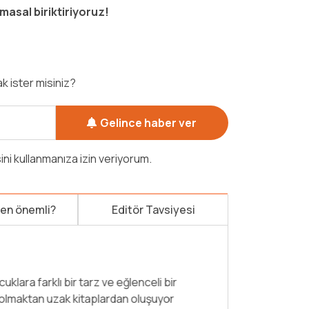
masal biriktiriyoruz!
k ister misiniz?
Gelince haber ver
sini kullanmanıza izin veriyorum.
den önemli?
Editör Tavsiyesi
ir masalın içinde olabileceğini hiç
Dünyaca ünlü İ
sal Kralı” dedesinin masal içinde masal
biçimde anlat