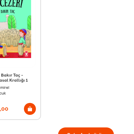
 Bakır Taç -
al Krallığı 1
mirel
cuk
,00