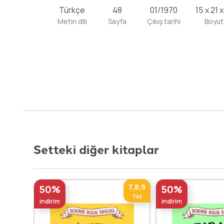
Türkçe
48
01/1970
15 x 21 
Metin dili
Sayfa
Çıkış tarihi
Boyut
Setteki diğer kitaplar
7,8,9
50%
50%
Yaş
indirim
indirim