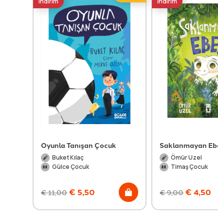
indirim
indirim
Oyunla Tanışan Çocuk
Saklanmayan Eb
Buket Kılaç
Ömür Uzel
Gülce Çocuk
Timaş Çocuk
€
5,50
€
4,50
€
11,00
€
9,00