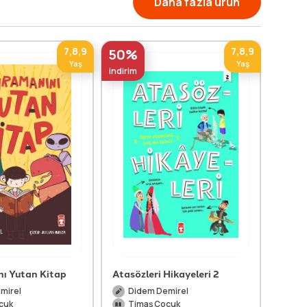
Daha fazla ürün
7,8,9
7,8,9
50%
50%
Yaş
Yaş
indirim
indirim
ı Yutan Kitap
Atasözleri Hikayeleri 2
Atasö
mirel
Didem Demirel
Di
cuk
Timaş Çocuk
Ti