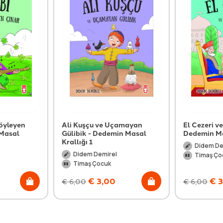
Söyleyen
Ali Kuşçu ve Uçamayan
El Cezeri ve
 Masal
Gülibik - Dedemin Masal
Dedemin Mas
Krallığı 1
Didem De
Didem Demirel
Timaş Ço
Timaş Çocuk
€
3,00
€
3
€
6,00
€
6,00