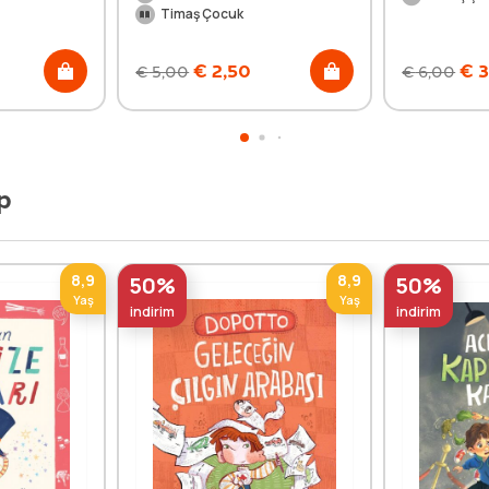
Timaş Çocuk
€
2,50
€
3
€
5,00
€
6,00
p
8,9
8,9
50%
50%
Yaş
Yaş
indirim
indirim