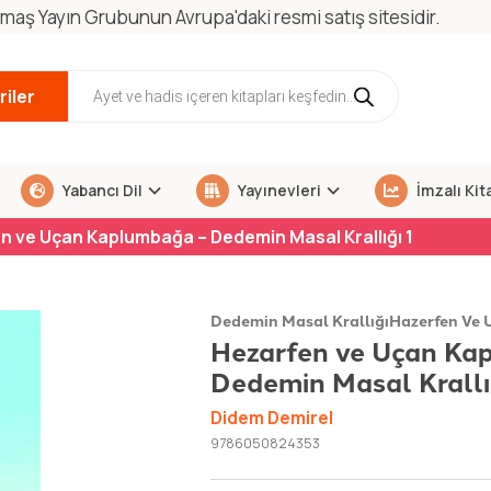
maş Yayın Grubunun Avrupa'daki resmi satış sitesidir.
iler
Yabancı Dil
Yayınevleri
İmzalı Kit
n ve Uçan Kaplumbağa – Dedemin Masal Krallığı 1
Dedemin Masal Krallığı
Hazerfen Ve
Hezarfen ve Uçan Ka
Dedemin Masal Krallı
Didem Demirel
9786050824353