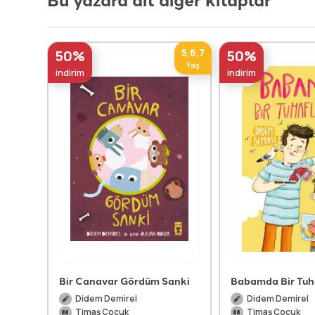
5,6,7
50%
50%
Yaş
indirim
indirim
Bir Canavar Gördüm Sanki
Babamda Bir Tuh
Didem Demirel
Didem Demirel
Timaş Çocuk
Timaş Çocuk