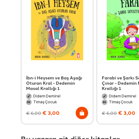
İbn-i Heysem ve Baş Aşağı
Farabi ve Şarkı 
Oturan Kral - Dedemin
Çınar - Dedemin
Masal Krallığı 1
Krallığı 1
Didem Demirel
Didem Demirel
Timaş Çocuk
Timaş Çocuk
€
3,00
€
3,00
€
6,00
€
6,00
Bu yazara ait diğer kitaplar