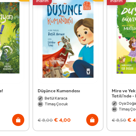
indirim
indirim
e!
Düşünce Kumandası
Mira ve Ye
Tatili'nde 
Betül Karaca
Oya Doğ
Timaş Çocuk
Timaş Ço
€
4,00
€
4
€
8,00
€
8,50