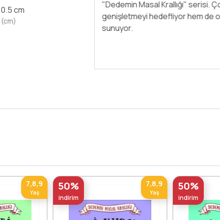
olan dünyasıyla tanışmaya ne der
x 0.5 cm
hem çok eğlenecek hem de birbir
 (cm)
bilginlerini tanıma fırsatını bul
7,8,9
7,8,9
50%
50%
Yaş
Yaş
indirim
indirim