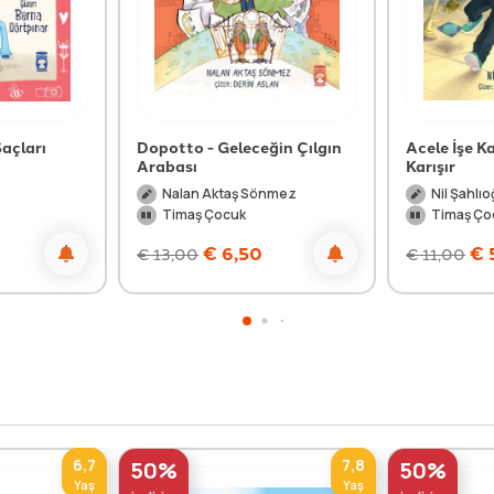
açları
Dopotto - Geleceğin Çılgın
Acele İşe 
Arabası
Karışır
Nalan Aktaş Sönmez
Nil Şahlıo
Timaş Çocuk
Timaş Ço
€
6,50
€
€
13,00
€
11,00
6,7
7,8
50%
50%
Yaş
Yaş