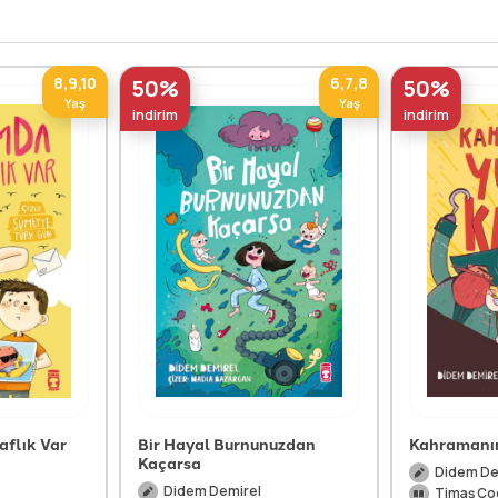
8,9,10
6,7,8
50%
50%
Yaş
Yaş
indirim
indirim
aflık Var
Bir Hayal Burnunuzdan
Kahramanın
Kaçarsa
Didem De
Didem Demirel
Timaş Ço