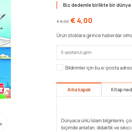
Biz dedemle birlikte bir dünya 
€
4,00
€
8,00
Ürün stoklara girince haberdar olma
Bildirimler için bu e-posta adre
Arka kapak
Kitap ne
Dünyadaki herkesin koskocaman b
düşündün mü? Peki, Yusuf ve “Ma