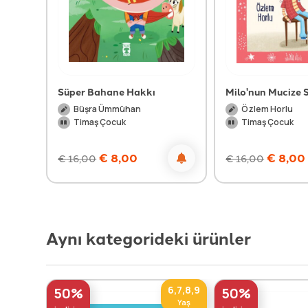
Süper Bahane Hakkı
Milo'nun Mucize S
Büşra Ümmühan
Özlem Horlu
Timaş Çocuk
Timaş Çocuk
€
8,00
€
8,00
€
16,00
€
16,00
Aynı kategorideki ürünler
6,7,8,9
50%
50%
Yaş