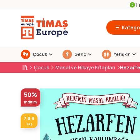
Ti
Kategor
Çocuk
Genç
Yetişkin
Çocuk
Masal ve Hikaye Kitapları
Hezarfe
50%
indirim
7,8,9
Yaş