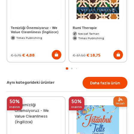
Temizliği Önemsiyoruz - We
Rumi Therapie
Value Cleanliness (İngilizce)
Nevzat Tarhan
Timas Publishing
Timas Publishing
€
4,88
€
18,75
€
9,75
€
37,50
Aynı kategorideki ürünler
Daha fazla ürün
50%
50%
Imzalı
indirim
indirim