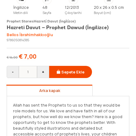
İngilizce
48
12/2013
20 x 26 x 0.5 cm
Metin dili
Sayfa
Çıkış tarihi
Boyut (cm)
Prophet Storıes
Hazreti̇ Davut (İngi̇li̇zce)
Hazreti Davut – Prophet Dawud (İngilizce)
Belkıs İbrahimhakkıoğlu
9786050814385
€
7,00
€
14,00
-
+
Sepete Ekle
Arka kapak
Allah has sent the Prophets to us so that they would be
role models for us. We love and have faith in all of our
prophets, but how well do we know them? Here is a good
opportunity to get to know the prophets better. With
beautifully styled illustrations and detailed but
accessible accounts of prophets’s lives, your children