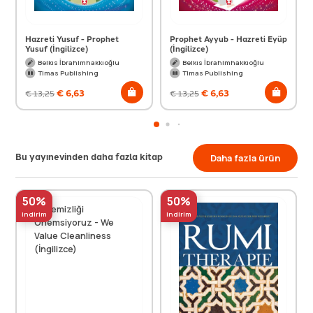
Hazreti Yusuf - Prophet
Prophet Ayyub - Hazreti Eyüp
Yusuf (İngilizce)
(İngilizce)
Belkıs İbrahimhakkıoğlu
Belkıs İbrahimhakkıoğlu
Timas Publishing
Timas Publishing
€
6,63
€
6,63
€
13,25
€
13,25
Bu yayınevinden daha fazla kitap
Daha fazla ürün
50%
50%
indirim
indirim