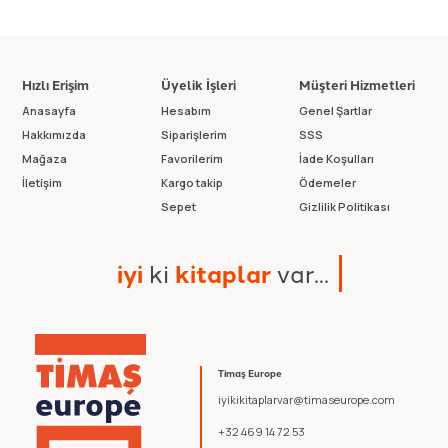
Hızlı Erişim
Üyelik İşleri
Müşteri Hizmetleri
Anasayfa
Hesabım
Genel Şartlar
Hakkımızda
Siparişlerim
SSS
Mağaza
Favorilerim
İade Koşulları
İletişim
Kargo takip
Ödemeler
Sepet
Gizlilik Politikası
i
y
i
k
i
k
i
t
a
p
l
a
r
v
a
r
.
.
.
Timaş Europe
iyikikitaplarvar@timaseurope.com
+32 469 14 72 53