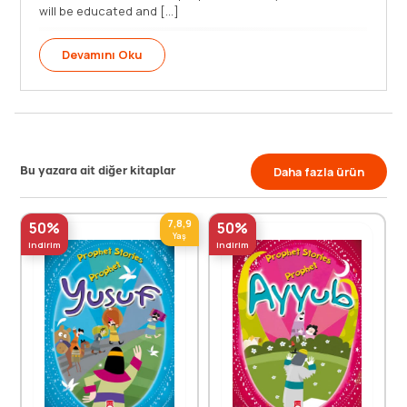
will be educated and [...]
Devamını Oku
Bu yazara ait diğer kitaplar
Daha fazla ürün
7,8,9
50%
50%
Yaş
indirim
indirim