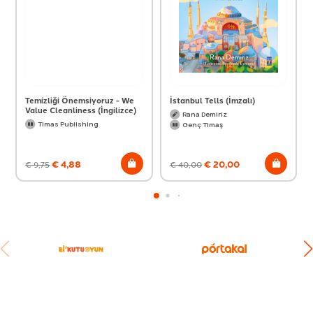
Temizliği Önemsiyoruz - We
İstanbul Tells (İmzalı)
Value Cleanliness (İngilizce)
Rana Demiriz
Timas Publishing
Genç Timaş
€
4,88
€
20,00
€
9,75
€
40,00