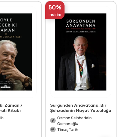
50%
60%
indirim
indirim
 ki Zaman /
Sürgünden Anavatana: Bir
Hippi
alı Kitabı
Şehzadenin Hayat Yolculuğu
Ni
ih
Osman Selahaddin
Su
Osmanoğlu
Timaş Tarih