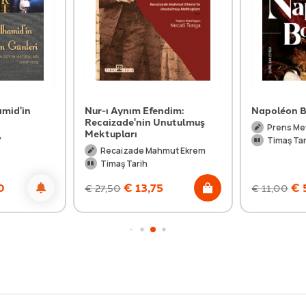
amid'in
Nur-ı Aynım Efendim:
Napoléon 
Recaizade'nin Unutulmuş
Prens Me
Mektupları
y
Timaş Tar
Recaizade Mahmut Ekrem
Timaş Tarih
0
€
13,75
€
€
27,50
€
11,00