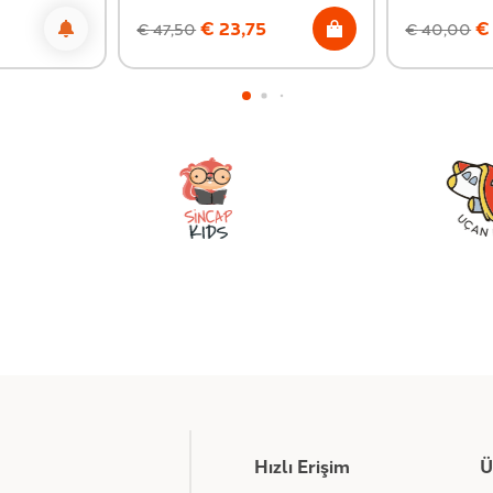
€
23,75
€
€
47,50
€
40,00
Hızlı Erişim
Ü