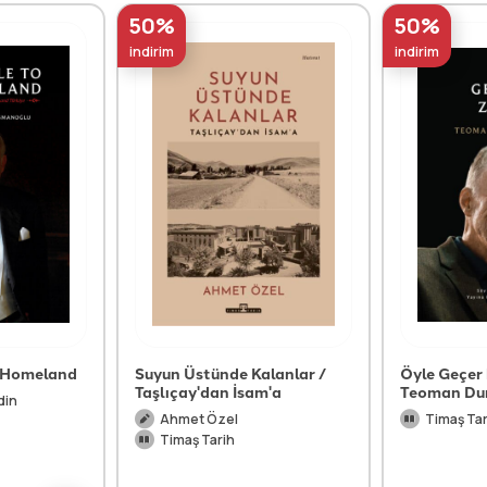
50%
50%
indirim
indirim
y Homeland
Suyun Üstünde Kalanlar /
Öyle Geçer
Taşlıçay'dan İsam'a
Teoman Dur
din
Ahmet Özel
Timaş Tar
Timaş Tarih