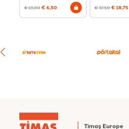
€
6,50
€
18,75
€
13,00
€
37,50
Timaş Europe