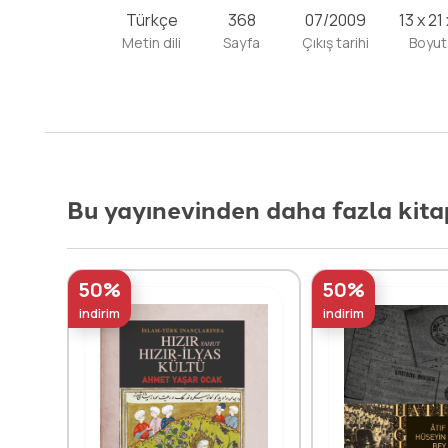
Türkçe
368
07/2009
13 x 21
Metin dili
Sayfa
Çıkış tarihi
Boyut
Bu yayınevinden daha fazla kita
50%
50%
indirim
indirim