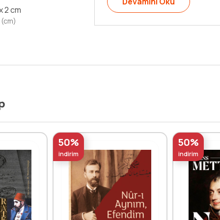
Devamını Oku
 x 2 cm
 (cm)
p
50%
50%
indirim
indirim