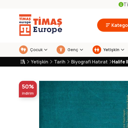
Ti
Kategor
Çocuk
Genç
Yetişkin
Yetişkin
Tarih
Biyografi Hatırat
Halife 
50%
indirim