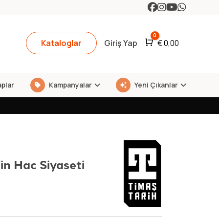
0
Kataloglar
Giriş Yap
Araba
€
0,00
aplar
Kampanyalar
Yeni Çıkanlar
in Hac Siyaseti