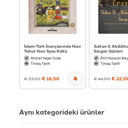
Paşa
İslam-Türk İnançlarında Hızır
Sultan II. Abdülh
Yahut Hızır İlyas Kültü
Sürgün Günleri
Ahmet Yaşar Ocak
Âtıf Hüseyin Be
Timaş Tarih
Timaş Tarih
€
16,50
€
22,0
€
33,00
€
44,00
Aynı kategorideki ürünler