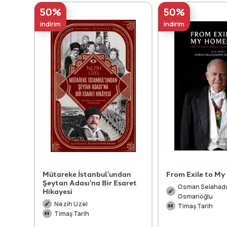
50%
50%
indirim
indirim
Mütareke İstanbul'undan
From Exile to M
Şeytan Adası'na Bir Esaret
Osman Selahad
Hikayesi
Osmanoğlu
Nezih Uzel
Timaş Tarih
Timaş Tarih