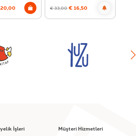
20,00
€
16,50
€
33,00
€
10,
yelik İşleri
Müşteri Hizmetleri