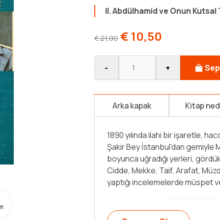
II. Abdülhamid ve Onun Kutsal 
€
10,50
€
21,00
-
+
Sep
Arka kapak
Kitap ne
Yayına Hazırlayan: Gülden Sarıyıldız
hacıların sayısının 300 binlere va
Müslümanların Hicaz’da buluşup kard
özellikle Osmanlı birliğini bozmaya 
rahatsız etmektedir. Bu nedenle, d