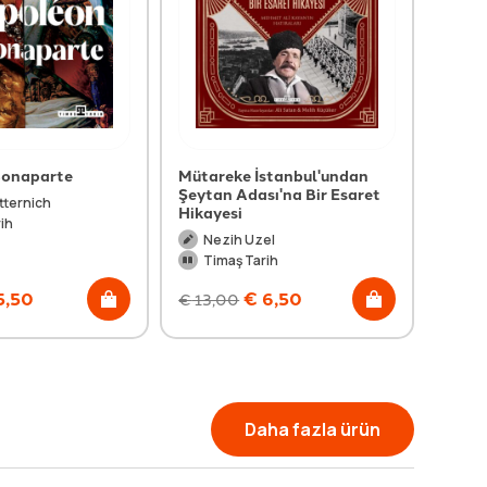
Bonaparte
Mütareke İstanbul'undan
Fatih'
Şeytan Adası'na Bir Esaret
tternich
Ta
Hikayesi
ih
Ti
Nezih Uzel
Timaş Tarih
5,50
€
6,50
€
13,00
€
29,
Daha fazla ürün