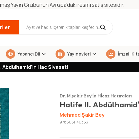
maş Yayın Grubunun Avrupa'daki resmi satış sitesidir.
iler
Yabancı Dil
Yayınevleri
İmzalı Kit
II. Abdülhamid’in Hac Siyaseti
Dr. M.şaki̇r Bey'i̇n Hi̇caz Hatıraları
Halife II. Abdülhamid’
Mehmed Şakir Bey
9786051140353