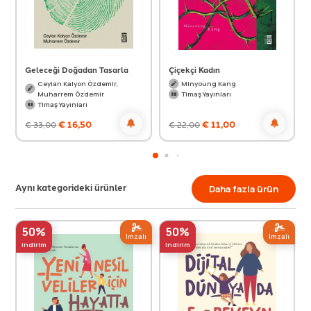
Geleceği Doğadan Tasarla
Çiçekçi Kadın
Ceylan Kalyon Özdemir,
Minyoung Kang
Muharrem Özdemir
Timaş Yayınları
Timaş Yayınları
€
16,50
€
11,00
€
33,00
€
22,00
Aynı kategorideki ürünler
Daha fazla ürün
50%
50%
Imzalı
Imzalı
indirim
indirim