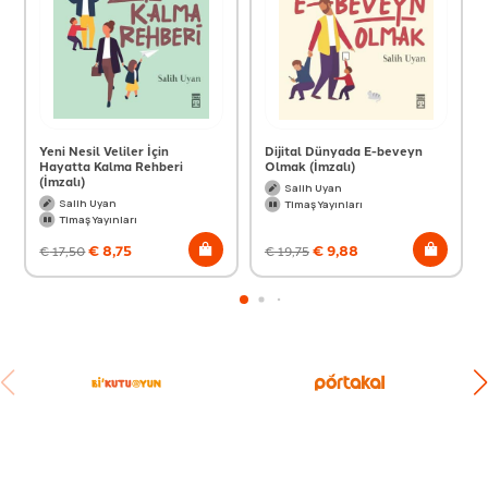
Yeni Nesil Veliler İçin
Dijital Dünyada E-beveyn
Hayatta Kalma Rehberi
Olmak (İmzalı)
(İmzalı)
Salih Uyan
Salih Uyan
Timaş Yayınları
Timaş Yayınları
€
8,75
€
9,88
€
17,50
€
19,75