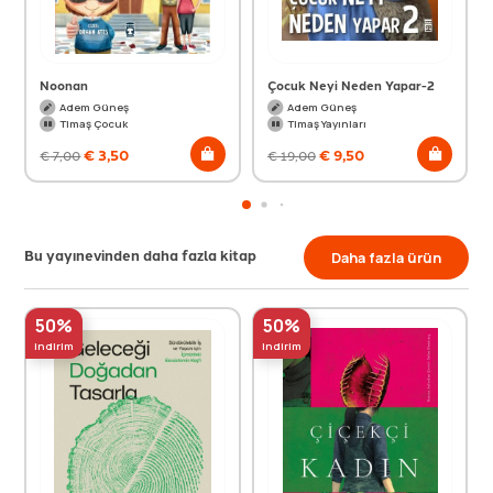
Noonan
Çocuk Neyi Neden Yapar-2
Adem Güneş
Adem Güneş
Timaş Çocuk
Timaş Yayınları
€
3,50
€
9,50
€
7,00
€
19,00
Bu yayınevinden daha fazla kitap
Daha fazla ürün
50%
50%
indirim
indirim