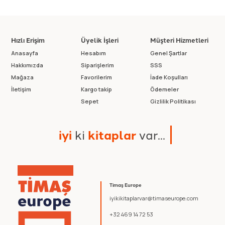
Hızlı Erişim
Üyelik İşleri
Müşteri Hizmetleri
Anasayfa
Hesabım
Genel Şartlar
Hakkımızda
Siparişlerim
SSS
Mağaza
Favorilerim
İade Koşulları
İletişim
Kargo takip
Ödemeler
Sepet
Gizlilik Politikası
i
y
i
k
i
k
i
t
a
p
l
a
r
v
a
r
.
.
.
Timaş Europe
iyikikitaplarvar@timaseurope.com
+32 469 14 72 53