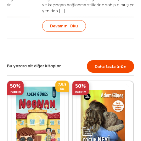
bağımlılık kazanmadan ayrılabilir… Bağlanma bir
ve 
“duygusal yetenektir”, çocukluk [...]
yeni
Devamını Oku
Bu yazara ait diğer kitaplar
Daha fazla ürün
7,8,9
50%
50%
Yaş
indirim
indirim