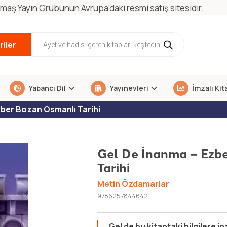
maş Yayın Grubunun Avrupa'daki resmi satış sitesidir.
iler
Yabancı Dil
Yayınevleri
İmzalı Kit
zber Bozan Osmanlı Tarihi
Gel De İnanma – Ezb
Tarihi
Metin Özdamarlar
9786257844642
Gel de bu kitaptaki bilgilere i