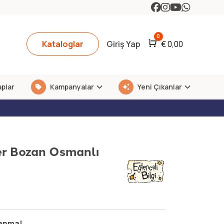
0
Kataloglar
Giriş Yap
Araba
€
0,00
aplar
Kampanyalar
Yeni Çıkanlar
er Bozan Osmanlı
nanma!