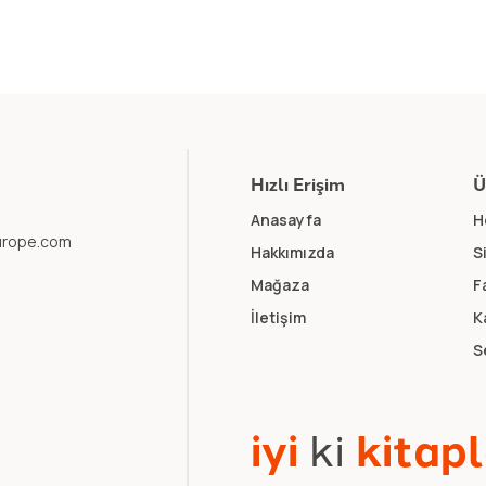
Hızlı Erişim
Ü
Anasayfa
H
europe.com
Hakkımızda
S
Mağaza
F
İletişim
K
S
i
y
i
k
i
k
i
t
a
p
l