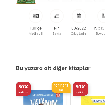
Türkçe
144
09/2022
15 x 19
Metin dili
Sayfa
Çıkış tarihi
Boyut
Bu yazara ait diğer kitaplar
10,11,12,13
50%
50%
Yaş
indirim
indirim