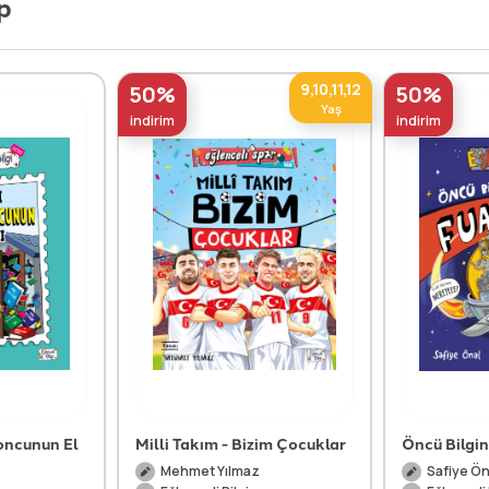
p
9,10,11,12
50%
50%
Yaş
indirim
indirim
oncunun El
Milli Takım - Bizim Çocuklar
Öncü Bilgin
Mehmet Yılmaz
Safiye Ön