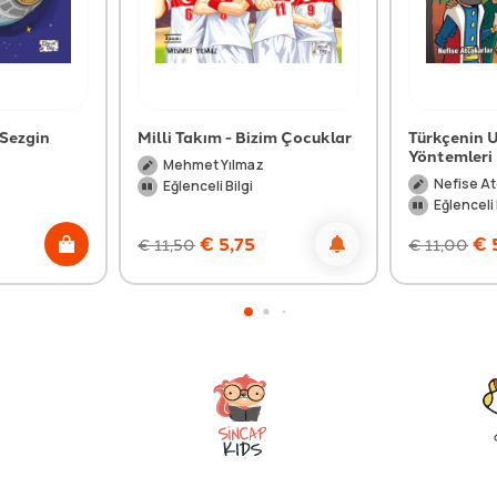
 Sezgin
Milli Takım - Bizim Çocuklar
Türkçenin U
Yöntemleri 
Mehmet Yılmaz
Nefise At
Eğlenceli Bilgi
Eğlenceli 
€
5,75
€
€
11,50
€
11,00