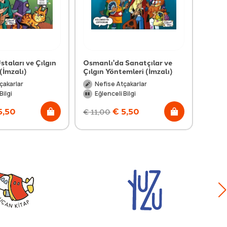
staları ve Çılgın
Osmanlı'da Sanatçılar ve
Mevla
(İmzalı)
Çılgın Yöntemleri (İmzalı)
(İmza
çakarlar
Nefise Atçakarlar
Ne
Bilgi
Eğlenceli Bilgi
Eğl
5,50
€
5,50
€
11,00
€
11,