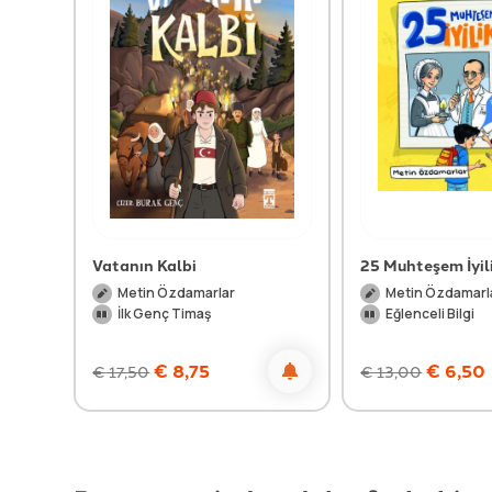
Vatanın Kalbi
25 Muhteşem İyil
Metin Özdamarlar
Metin Özdamarl
İlk Genç Timaş
Eğlenceli Bilgi
€
8,75
€
6,50
€
17,50
€
13,00