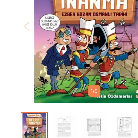
1
/
9