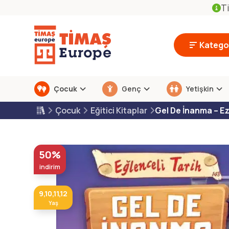
Ti
Kategor
Çocuk
Genç
Yetişkin
Çocuk
Eğitici Kitaplar
Gel De İnanma – E
50%
indirim
9,10,11,12
Yaş