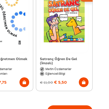
 Öğretmen Olmak
Satranç Öğren De Gel
Kutü'
(İmzalı)
Geçen
damarlar
Metin Özdamarlar
Me
ınları
Eğlenceli Bilgi
Eğl
7,75
€
5,50
€
11,00
€
11,