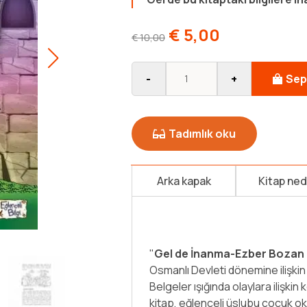
€
5,00
€
10,00
-
+
Sep
Tadımlık oku
Arka kapak
Kitap ne
Osmanlı tarihinin önde gelen isiml
Osmanlı kadar yanlış anlatılan ve
görmedim.” demiştir. Osmanlı tarih
araştırmalar, yeni bilgi, belge ve
sağlamıştır. Buna rağmen bazı ez