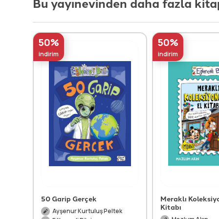
Bu yayınevinden daha fazla kita
50%
50%
indirim
indirim
50 Garip Gerçek
Meraklı Koleksiy
Kitabı
Ayşenur Kurtuluş Peltek