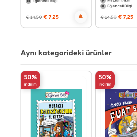
Mazlum Akın
Eğlenceli Bilgi
Eğlenceli Bilgi
€
7,25
€
7,25
€
14,50
€
14,50
Aynı kategorideki ürünler
50%
50%
indirim
indirim