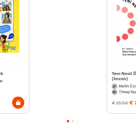
ik
Yeni Nesil
(İmzalı)
ar
Metin Öz
Timaş Yay
€
€
15,50