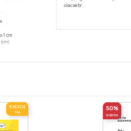
Devamını Oku
 x 1 cm
 (cm)
9,10,11,12
50%
Yaş
indirim