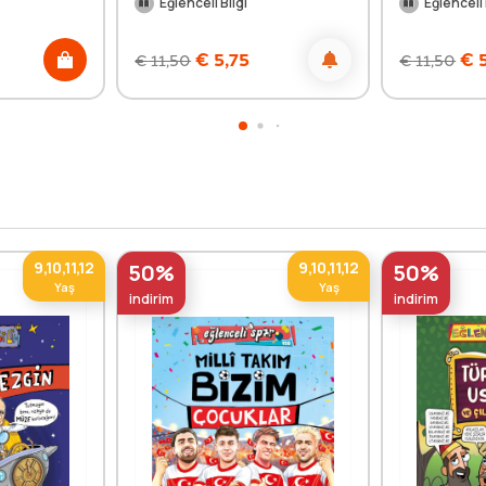
Eğlenceli Bilgi
Eğlenceli 
€
5,75
€
5
€
11,50
€
11,50
9,10,11,12
9,10,11,12
50%
50%
Yaş
Yaş
indirim
indirim