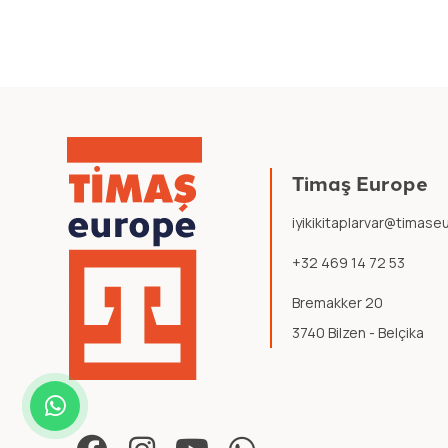
Timaş Europe
iyikikitaplarvar@timas
+32 469 14 72 53
Bremakker 20
3740 Bilzen - Belçika