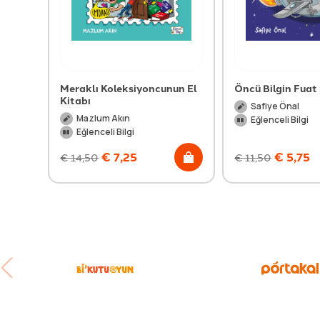
Meraklı Koleksiyoncunun El
Öncü Bilgin Fuat
Kitabı
Safiye Önal
Mazlum Akın
Eğlenceli Bilgi
Eğlenceli Bilgi
€
7,25
€
5,75
€
14,50
€
11,50