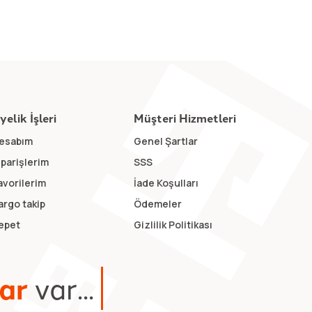
yelik İşleri
Müşteri Hizmetleri
esabım
Genel Şartlar
iparişlerim
SSS
avorilerim
İade Koşulları
argo takip
Ödemeler
epet
Gizlilik Politikası
a
r
v
a
r
.
.
.